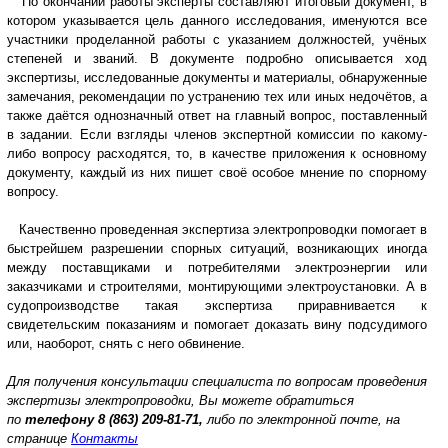
По окончании работы эксперты составляют итоговый документ, в
котором указывается цель данного исследования, именуются все
участники проделанной работы с указанием должностей, учёных
степеней и званий. В документе подробно описывается ход
экспертизы, исследованные документы и материалы, обнаруженные
замечания, рекомендации по устранению тех или иных недочётов, а
также даётся однозначный ответ на главный вопрос, поставленный
в задании. Если взгляды членов экспертной комиссии по какому-
либо вопросу расходятся, то, в качестве приложения к основному
документу, каждый из них пишет своё особое мнение по спорному
вопросу.
Качественно проведенная экспертиза электропроводки помогает в
быстрейшем разрешении спорных ситуаций, возникающих иногда
между поставщиками и потребителями электроэнергии или
заказчиками и строителями, монтирующими электроустановки. А в
судопроизводстве такая экспертиза приравнивается к
свидетельским показаниям и помогает доказать вину подсудимого
или, наоборот, снять с него обвинение.
Для получения консультации специалиста по вопросам проведения
экспертизы электропроводки, Вы можете обратиться
по
телефону
8 (863) 209-81-71,
либо по электронной почте, на
странице
Контакты