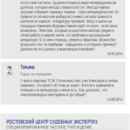
отсутствие сигнала с аудиоисточника в виде непериодических
щелчков, которые иногда сливаются в гул. Иногда помеха
затухает и бывают периоды тишины - тоже непериодические. От
громкости сигнала или выбора источника сигнала громкость
щелчков не зависит. Аппаратуру проверял. Фазу в щитке на
площадке поменяли (Видимо помеха идёт по нулю - если такое
возможно). Электрик, который осуществлял монтаж уверен в
своей работе и уверяет меня, что проблема в музыкальной
аппаратуре. Я, в свою очередь, уверен в обратном. Можно без
вскрытия стен, по приборам - определить и устранить причину?
Должна ли это сделать управляющая компания?
18.05.2015
Татьяна
Город: не определен
У мня в квартиру ТСЖ Отключило свет уже 8 месяцев и теперь
заявляют, что ничего об этом не знают. Хотя все заявления в
полицию и в прокуратуру у меня есть. Как доказать , что
электропроводка неисправна и где обрыв?
14.08.2014
РОСТОВСКИЙ ЦЕНТР СУДЕБНЫХ ЭКСПЕРТИЗ
СПЕЦИАЛИЗИРОВАННОЕ ЧАСТНОЕ УЧРЕЖДЕНИЕ