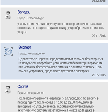
01.12.2016
Володя.
Город: Екатеринбург
у меня стоит счётчик по учёту электро энергии он явно завышает
покозания , как сделать диагностику ,куда обратиься, стоимость
услуги.
29.11.2016
Эксперт
Город: не определен
Здравствуйте Сергей! Определить причину помех без вскрытия
не получится. Попробуйте установить стабилизатор напряжения
или источник бесперебойного питания с защитой от помех. Если
помехи устранятся, предъявите претензию электрику.
22.05.2015
Сергей
Город: не определен
После полного ремонта квартиры (и эл.проводки) по эл.сети в
период где-то после обеда с 15:00 до 22:30 по будням (в
выходные - с утра до вечера) в домашнюю музыкальную
акустическую систему лезет помеха. Помеха идёт даже в