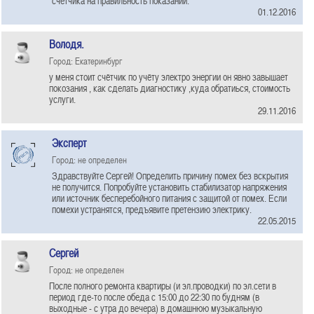
счетчика на правильность показаний.
01.12.2016
Володя.
Город: Екатеринбург
у меня стоит счётчик по учёту электро энергии он явно завышает
покозания , как сделать диагностику ,куда обратиься, стоимость
услуги.
29.11.2016
Эксперт
Город: не определен
Здравствуйте Сергей! Определить причину помех без вскрытия
не получится. Попробуйте установить стабилизатор напряжения
или источник бесперебойного питания с защитой от помех. Если
помехи устранятся, предъявите претензию электрику.
22.05.2015
Сергей
Город: не определен
После полного ремонта квартиры (и эл.проводки) по эл.сети в
период где-то после обеда с 15:00 до 22:30 по будням (в
выходные - с утра до вечера) в домашнюю музыкальную