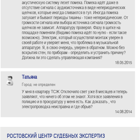
акустическую систему лезет помеха. Помеха идёт даже в
отсутствие сигнала с аудиоисточника в виде непериодических
щелчков, которые иногда сливаются в гул. Иногда помеха
затухает и бывают периоды тишины - тоже непериодические. От
громкости сигнала или выбора источника сигнала громкость
щелчков не зависит. Аппаратуру проверял. Фазу в щитке на
площадке поменяли (Видимо помеха идёт по нулю - если такое
возможно). Электрик, который осуществлял монтаж уверен в
своей работе и уверяет меня, что проблема в музыкальной
аппаратуре. Я, в свою очередь, уверен в обратном. Можно без
вскрытия стен, по приборам - определить и устранить причину?
Должна ли это сделать управляющая компания?
18.05.2015
Татьяна
Город: не определен
У мня в квартиру ТСЖ Отключило свет уже 8 месяцев и теперь
заявляют, что ничего об этом не знают. Хотя все заявления в
полицию и в прокуратуру у меня есть. Как доказать , что
электропроводка неисправна и где обрыв?
14.08.2014
РОСТОВСКИЙ ЦЕНТР СУДЕБНЫХ ЭКСПЕРТИЗ