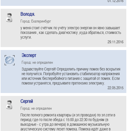
01.12.2016
Володя.
Город: Екатеринбург
у меня стоит счётчик по учёту электро энергии он явно завышает
покозания , как сделать диагностику ,куда обратиься, стоимость
услуги.
29.11.2016
Эксперт
Город: не определен
Здравствуйте Сергей! Определить причину помех без вскрытия
не получится. Попробуйте установить стабилизатор напряжения
или источник бесперебойного питания с защитой от помех. Если
помехи устранятся, предъявите претензию электрику.
22.05.2015
Сергей
Город: не определен
После полного ремонта квартиры (и эл.проводки) по эл.сети в
период где-то после обеда с 15:00 до 22:30 по будням (в
выходные - с утра до вечера) в домашнюю музыкальную
акустическую систему лезет помеха. Помеха идёт даже в