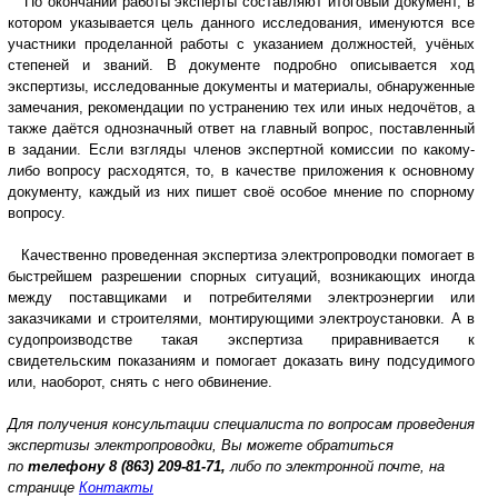
По окончании работы эксперты составляют итоговый документ, в
котором указывается цель данного исследования, именуются все
участники проделанной работы с указанием должностей, учёных
степеней и званий. В документе подробно описывается ход
экспертизы, исследованные документы и материалы, обнаруженные
замечания, рекомендации по устранению тех или иных недочётов, а
также даётся однозначный ответ на главный вопрос, поставленный
в задании. Если взгляды членов экспертной комиссии по какому-
либо вопросу расходятся, то, в качестве приложения к основному
документу, каждый из них пишет своё особое мнение по спорному
вопросу.
Качественно проведенная экспертиза электропроводки помогает в
быстрейшем разрешении спорных ситуаций, возникающих иногда
между поставщиками и потребителями электроэнергии или
заказчиками и строителями, монтирующими электроустановки. А в
судопроизводстве такая экспертиза приравнивается к
свидетельским показаниям и помогает доказать вину подсудимого
или, наоборот, снять с него обвинение.
Для получения консультации специалиста по вопросам проведения
экспертизы электропроводки, Вы можете обратиться
по
телефону
8 (863) 209-81-71,
либо по электронной почте, на
странице
Контакты