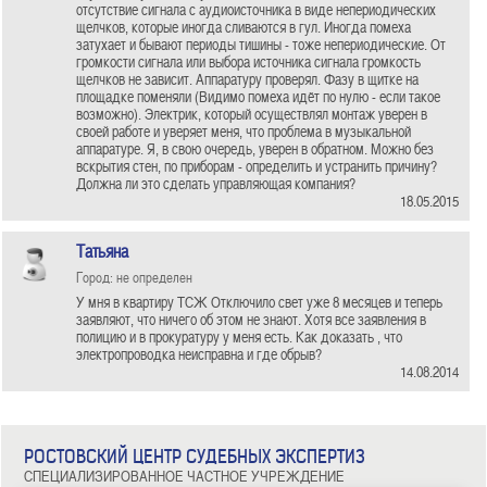
отсутствие сигнала с аудиоисточника в виде непериодических
щелчков, которые иногда сливаются в гул. Иногда помеха
затухает и бывают периоды тишины - тоже непериодические. От
громкости сигнала или выбора источника сигнала громкость
щелчков не зависит. Аппаратуру проверял. Фазу в щитке на
площадке поменяли (Видимо помеха идёт по нулю - если такое
возможно). Электрик, который осуществлял монтаж уверен в
своей работе и уверяет меня, что проблема в музыкальной
аппаратуре. Я, в свою очередь, уверен в обратном. Можно без
вскрытия стен, по приборам - определить и устранить причину?
Должна ли это сделать управляющая компания?
18.05.2015
Татьяна
Город: не определен
У мня в квартиру ТСЖ Отключило свет уже 8 месяцев и теперь
заявляют, что ничего об этом не знают. Хотя все заявления в
полицию и в прокуратуру у меня есть. Как доказать , что
электропроводка неисправна и где обрыв?
14.08.2014
РОСТОВСКИЙ ЦЕНТР СУДЕБНЫХ ЭКСПЕРТИЗ
СПЕЦИАЛИЗИРОВАННОЕ ЧАСТНОЕ УЧРЕЖДЕНИЕ