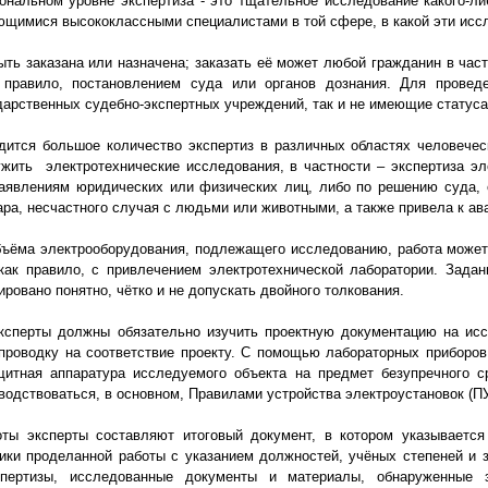
ональном уровне экспертиза - это тщательное исследование какого-ли
ющимися высококлассными специалистами в той сфере, в какой эти исс
ь заказана или назначена; заказать её может любой гражданин в частн
к правило, постановлением суда или органов дознания. Для провед
дарственных судебно-экспертных учреждений, так и не имеющие статуса
тся большое количество экспертиз в различных областях человечес
жить электротехнические исследования, в частности – экспертиза эл
аявлениям юридических или физических лиц, либо по решению суда, 
ара, несчастного случая с людьми или животными, а также привела к а
ёма электрооборудования, подлежащего исследованию, работа может
 как правило, с привлечением электротехнической лаборатории. Зада
овано понятно, чётко и не допускать двойного толкования.
перты должны обязательно изучить проектную документацию на исс
проводку на соответствие проекту. С помощью лабораторных приборов
итная аппаратура исследуемого объекта на предмет безупречного с
одствоваться, в основном, Правилами устройства электроустановок (ПУ
 эксперты составляют итоговый документ, в котором указывается 
ики проделанной работы с указанием должностей, учёных степеней и 
спертизы, исследованные документы и материалы, обнаруженные з