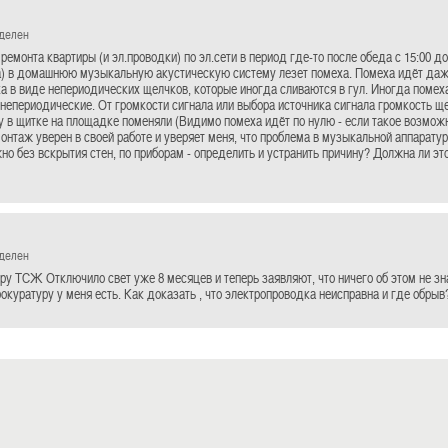
еделен
ремонта квартиры (и эл.проводки) по эл.сети в период где-то после обеда с 15:00 до
а) в домашнюю музыкальную акустическую систему лезет помеха. Помеха идёт даже
а в виде непериодических щелчков, которые иногда сливаются в гул. Иногда помех
 непериодические. От громкости сигнала или выбора источника сигнала громкость ще
у в щитке на площадке поменяли (Видимо помеха идёт по нулю - если такое возможн
онтаж уверен в своей работе и уверяет меня, что проблема в музыкальной аппаратуре
но без вскрытия стен, по приборам - определить и устранить причину? Должна ли э
еделен
иру ТСЖ Отключило свет уже 8 месяцев и теперь заявляют, что ничего об этом не зн
окуратуру у меня есть. Как доказать , что электропроводка неисправна и где обрыв