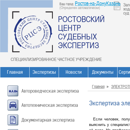
Ростов-на-ДонуКазань
Ваш город:
Зап
(Определен автоматически)
ход
суд
РОСТОВСКИЙ
ЦЕНТР
СУДЕБНЫХ
ЭКСПЕРТИЗ
СПЕЦИАЛИЗИРОВАННОЕ ЧАСТНОЕ УЧРЕЖДЕНИЕ
Главная
Экспертизы
Новости
Документы
Серт
Главная
ЭЛЕКТРОТ
Автороведческая экспертиза
Экспертиза эл
Автотехническая экспертиза
Если человек, получ
Документарная экспертиза
выяснить у специалис