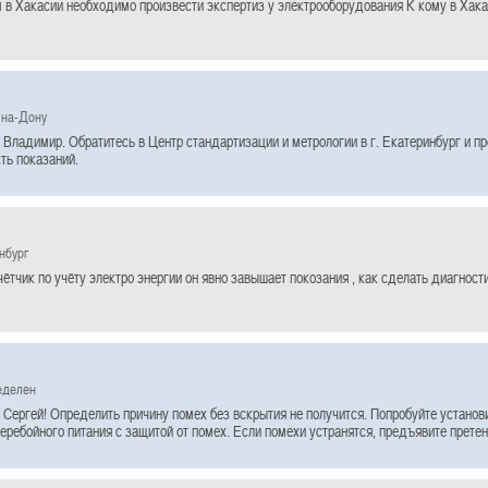
в Хакасии необходимо произвести экспертиз у электрооборудования К кому в Хака
-на-Дону
 Владимир. Обратитесь в Центр стандартизации и метрологии в г. Екатеринбург и п
ть показаний.
нбург
чётчик по учёту электро энергии он явно завышает покозания , как сделать диагност
еделен
 Сергей! Определить причину помех без вскрытия не получится. Попробуйте установ
еребойного питания с защитой от помех. Если помехи устранятся, предъявите прете