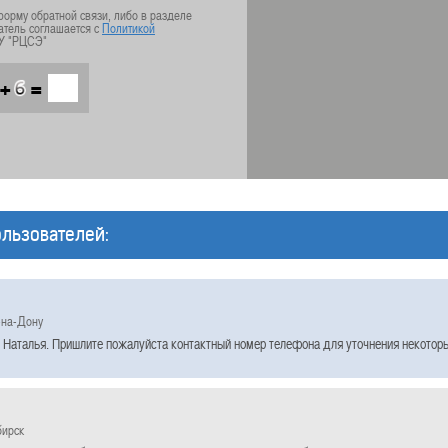
орму обратной связи, либо в разделе
атель соглашается с
Политикой
У "РЦСЭ"
+
=
льзователей:
-на-Дону
 Наталья. Пришлите пожалуйста контактный номер телефона для уточнения некотор
бирск