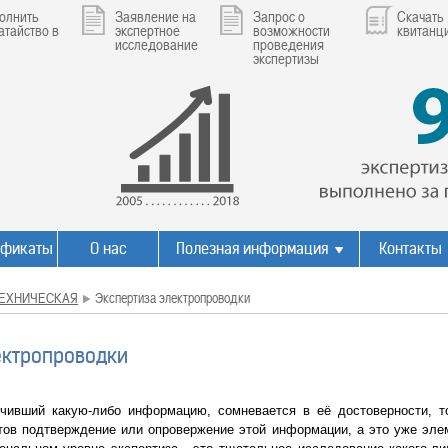
олнить
Заявление на
Запрос о
Скачать
атайство в
экспертное
возможности
квитанц
исследование
проведения
экспертизы
ификаты
О нас
Полезная информация
Контакты
ЕХНИЧЕСКАЯ
Экспертиза электропроводки
ектропроводки
ивший какую-либо информацию, сомневается в её достоверности, то
тов подтверждение или опровержение этой информации, а это уже эле