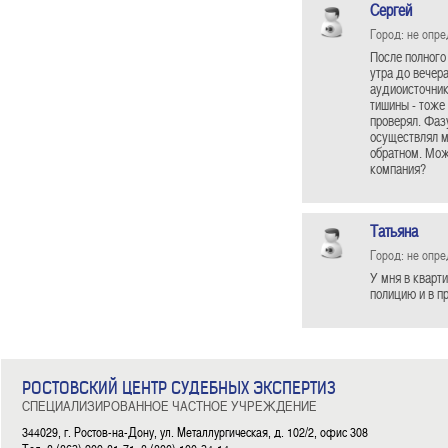
Сергей
Город: не опр
После полного 
утра до вечер
аудиоисточник
тишины - тоже
проверял. Фаз
осуществлял м
обратном. Мож
компания?
Татьяна
Город: не опр
У мня в кварт
полицию и в пр
РОСТОВСКИЙ ЦЕНТР СУДЕБНЫХ ЭКСПЕРТИЗ
СПЕЦИАЛИЗИРОВАННОЕ ЧАСТНОЕ УЧРЕЖДЕНИЕ
344029, г. Ростов-на-Дону, ул. Металлургическая, д. 102/2, офис 308