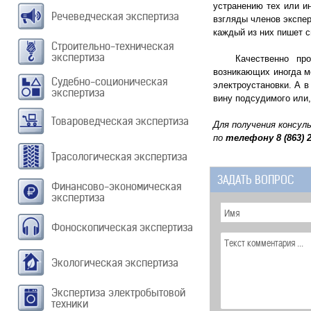
устранению тех или и
Речеведческая экспертиза
взгляды членов экспер
каждый из них пишет с
Строительно-техническая
экспертиза
Качественно провед
возникающих иногда м
Судебно-соционическая
электроустановки. А в
экспертиза
вину подсудимого или,
Товароведческая экспертиза
Для получения консул
по
телефону
8 (863) 
Трасологическая экспертиза
ЗАДАТЬ ВОПРОС
Финансово-экономическая
экспертиза
Фоноскопическая экспертиза
Экологическая экспертиза
Экспертиза электробытовой
техники