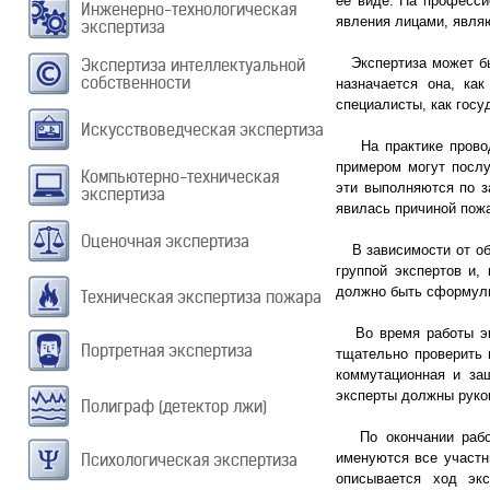
её виде. На професси
Инженерно-технологическая
явления лицами, явля
экспертиза
Экспертиза интеллектуальной
Экспертиза может быт
собственности
назначается она, ка
специалисты, как госу
Искусствоведческая экспертиза
На практике проводи
примером могут послу
Компьютерно-техническая
эти выполняются по з
экспертиза
явилась причиной пож
Оценочная экспертиза
В зависимости от объ
группой экспертов и,
должно быть сформулир
Техническая экспертиза пожара
Во время работы экс
Портретная экспертиза
тщательно проверить 
коммутационная и защ
эксперты должны руков
Полиграф (детектор лжи)
По окончании работы
Психологическая экспертиза
именуются все участн
описывается ход эк