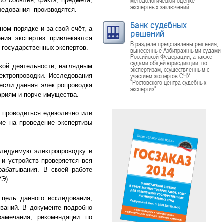
методологической оценке
бо события, факта, предмета,
экспертных заключений.
ледования производятся.
Банк судебных
ом порядке и за свой счёт, а
решений
ения экспертиз привлекаются
В разделе представлены решения,
 государственных экспертов.
вынесенные Арбитражными судами
Российской Федерации, а также
судами общей юрисдикции, по
кой деятельности; наглядным
экспертизам, осуществленным с
участием экспертов СЧУ
ектропроводки. Исследования
"Ростовского центра судебных
если данная электропроводка
экспертиз".
вариям и порче имущества.
 проводиться единолично или
ние на проведение экспертизы
ледуемую электропроводку и
 и устройств проверяется вся
рабатывания. В своей работе
Э).
цель данного исследования,
званий. В документе подробно
амечания, рекомендации по