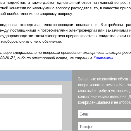
ных недочётов, а также даётся однозначный ответ на главный вопрос, 
тной комиссии по какому-либо вопросу расходятся, то, в качестве прил
воё особое мнение по спорному вопросу.
енная экспертиза электропроводки помогает в быстрейшем раз
ежду поставщиками и потребителями электроэнергии или заказчиками 
 судопроизводстве такая экспертиза приравнивается к свидетельским п
 наоборот, снять с него обвинение.
ьтации специалиста по вопросам проведения экспертизы электропров
209-81-71,
либо по электронной почте, на странице
Контакты
Заполните пожалуйста обязате
оперативного ответа на Ваш з
сложный и требует уточнения 
контактный номер телефона.
конфиденциальна и не отображ