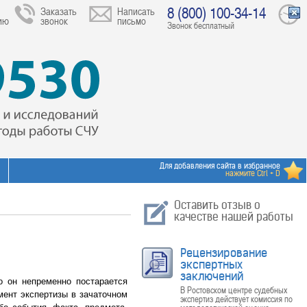
8 (800) 100-34-14
Заказать
Написать
ию
звонок
письмо
Звонок бесплатный
Для добавления сайта в избранное
нажмите Ctrl + D
Оставить отзыв о
качестве нашей работы
Рецензирование
экспертных
заключений
 он непременно постарается
В Ростовском центре судебных
мент экспертизы в зачаточном
экспертиз действует комиссия по