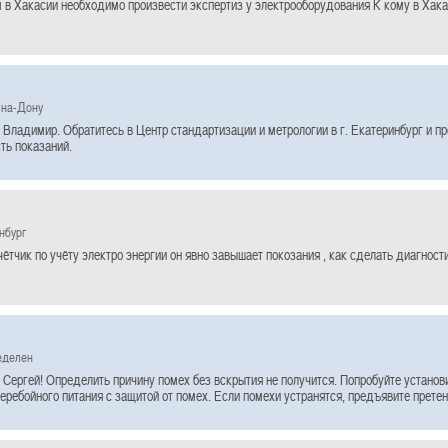
в Хакасии необходимо произвести экспертиз у электрооборудования К кому в Хака
-на-Дону
 Владимир. Обратитесь в Центр стандартизации и метрологии в г. Екатеринбург и п
ть показаний.
нбург
чётчик по учёту электро энергии он явно завышает покозания , как сделать диагност
еделен
 Сергей! Определить причину помех без вскрытия не получится. Попробуйте установ
еребойного питания с защитой от помех. Если помехи устранятся, предъявите прете