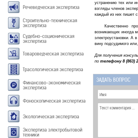
устранению тех или и
Речеведческая экспертиза
взгляды членов экспер
каждый из них пишет с
Строительно-техническая
экспертиза
Качественно провед
возникающих иногда м
Судебно-соционическая
электроустановки. А в
экспертиза
вину подсудимого или,
Товароведческая экспертиза
Для получения консул
по
телефону
8 (863) 
Трасологическая экспертиза
ЗАДАТЬ ВОПРОС
Финансово-экономическая
экспертиза
Фоноскопическая экспертиза
Экологическая экспертиза
Экспертиза электробытовой
техники