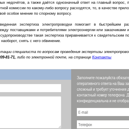
ных недочётов, а также даётся однозначный ответ на главный вопрос, 
тной комиссии по какому-либо вопросу расходятся, то, в качестве прил
воё особое мнение по спорному вопросу.
енная экспертиза электропроводки помогает в быстрейшем раз
ежду поставщиками и потребителями электроэнергии или заказчиками 
 судопроизводстве такая экспертиза приравнивается к свидетельским п
 наоборот, снять с него обвинение.
ьтации специалиста по вопросам проведения экспертизы электропров
209-81-71,
либо по электронной почте, на странице
Контакты
Заполните пожалуйста обязате
оперативного ответа на Ваш з
сложный и требует уточнения 
контактный номер телефона.
конфиденциальна и не отображ