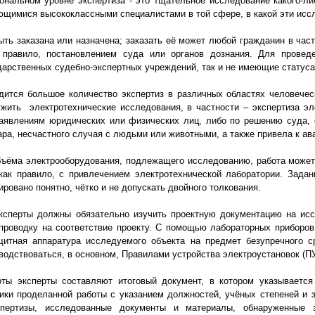
ональном уровне экспертиза - это тщательное исследование какого-ли
ющимися высококлассными специалистами в той сфере, в какой эти исс
ь заказана или назначена; заказать её может любой гражданин в частн
к правило, постановлением суда или органов дознания. Для провед
дарственных судебно-экспертных учреждений, так и не имеющие статуса
тся большое количество экспертиз в различных областях человечес
жить электротехнические исследования, в частности – экспертиза эл
аявлениям юридических или физических лиц, либо по решению суда, 
ара, несчастного случая с людьми или животными, а также привела к а
ёма электрооборудования, подлежащего исследованию, работа может
 как правило, с привлечением электротехнической лаборатории. Зада
овано понятно, чётко и не допускать двойного толкования.
перты должны обязательно изучить проектную документацию на исс
проводку на соответствие проекту. С помощью лабораторных приборов
итная аппаратура исследуемого объекта на предмет безупречного с
одствоваться, в основном, Правилами устройства электроустановок (ПУ
 эксперты составляют итоговый документ, в котором указывается 
ики проделанной работы с указанием должностей, учёных степеней и 
спертизы, исследованные документы и материалы, обнаруженные з