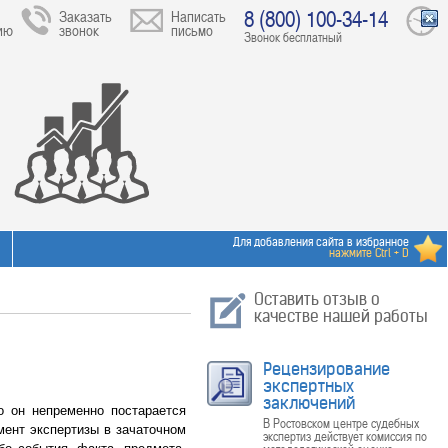
8 (800) 100-34-14
Заказать
Написать
ию
звонок
письмо
Звонок бесплатный
Для добавления сайта в избранное
нажмите Ctrl + D
Оставить отзыв о
качестве нашей работы
Рецензирование
экспертных
заключений
 он непременно постарается
В Ростовском центре судебных
мент экспертизы в зачаточном
экспертиз действует комиссия по