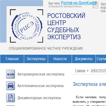
Ростов-на-ДонуКиров
Ваш город:
Зап
(Определен автоматически)
ход
суд
РОСТОВСКИЙ
ЦЕНТР
СУДЕБНЫХ
ЭКСПЕРТИЗ
СПЕЦИАЛИЗИРОВАННОЕ ЧАСТНОЕ УЧРЕЖДЕНИЕ
Главная
Экспертизы
Новости
Документы
Серт
Главная
ЭЛЕКТРОТ
Автороведческая экспертиза
Экспертиза эл
Автотехническая экспертиза
Если человек, получ
Документарная экспертиза
выяснить у специалис