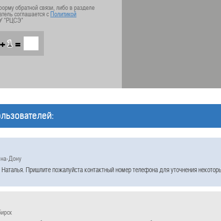
орму обратной связи, либо в разделе
атель соглашается с
Политикой
У "РЦСЭ"
+
=
льзователей:
-на-Дону
 Наталья. Пришлите пожалуйста контактный номер телефона для уточнения некотор
бирск