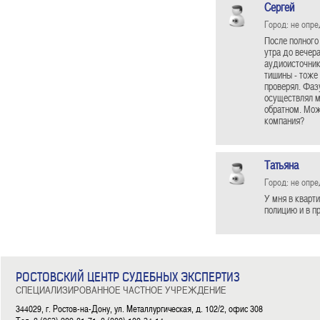
Сергей
Город: не опр
После полного 
утра до вечер
аудиоисточник
тишины - тоже
проверял. Фаз
осуществлял м
обратном. Мож
компания?
Татьяна
Город: не опр
У мня в кварт
полицию и в пр
РОСТОВСКИЙ ЦЕНТР СУДЕБНЫХ ЭКСПЕРТИЗ
СПЕЦИАЛИЗИРОВАННОЕ ЧАСТНОЕ УЧРЕЖДЕНИЕ
344029, г. Ростов-на-Дону, ул. Металлургическая, д. 102/2, офис 308