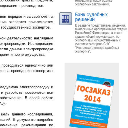
методологической оценке
бо события, факта, предмета,
экспертных заключений.
ледования производятся.
Банк судебных
ом порядке и за свой счёт, а
решений
ения экспертиз привлекаются
В разделе представлены решения,
 государственных экспертов.
вынесенные Арбитражными судами
Российской Федерации, а также
судами общей юрисдикции, по
кой деятельности; наглядным
экспертизам, осуществленным с
участием экспертов СЧУ
ектропроводки. Исследования
"Ростовского центра судебных
если данная электропроводка
экспертиз".
вариям и порче имущества.
 проводиться единолично или
ние на проведение экспертизы
ледуемую электропроводку и
 и устройств проверяется вся
рабатывания. В своей работе
Э).
цель данного исследования,
званий. В документе подробно
амечания, рекомендации по