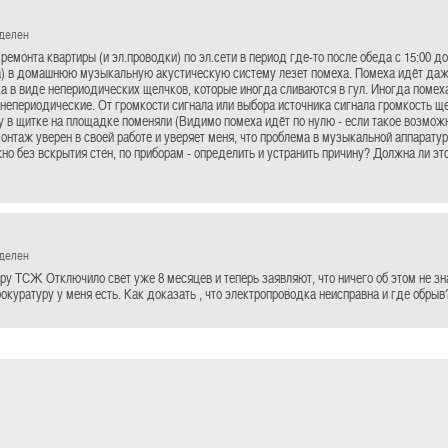
еделен
ремонта квартиры (и эл.проводки) по эл.сети в период где-то после обеда с 15:00 до
а) в домашнюю музыкальную акустическую систему лезет помеха. Помеха идёт даже
а в виде непериодических щелчков, которые иногда сливаются в гул. Иногда помех
 непериодические. От громкости сигнала или выбора источника сигнала громкость ще
у в щитке на площадке поменяли (Видимо помеха идёт по нулю - если такое возможн
онтаж уверен в своей работе и уверяет меня, что проблема в музыкальной аппаратуре
но без вскрытия стен, по приборам - определить и устранить причину? Должна ли э
еделен
иру ТСЖ Отключило свет уже 8 месяцев и теперь заявляют, что ничего об этом не зн
окуратуру у меня есть. Как доказать , что электропроводка неисправна и где обрыв