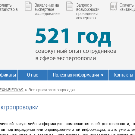
олнить
Заявление на
Запрос о
Скачать
атайство в
экспертное
возможности
квитанц
исследование
проведения
экспертизы
ификаты
О нас
Полезная информация
Контакты
ЕХНИЧЕСКАЯ
Экспертиза электропроводки
ектропроводки
ивший какую-либо информацию, сомневается в её достоверности, то
тов подтверждение или опровержение этой информации, а это уже эле