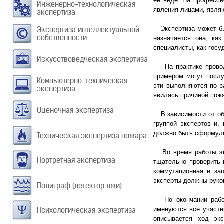
её виде. На професси
Инженерно-технологическая
явления лицами, явля
экспертиза
Экспертиза интеллектуальной
Экспертиза может быт
собственности
назначается она, ка
специалисты, как госу
Искусствоведческая экспертиза
На практике проводи
примером могут послу
Компьютерно-техническая
эти выполняются по з
экспертиза
явилась причиной пож
Оценочная экспертиза
В зависимости от объ
группой экспертов и,
должно быть сформулир
Техническая экспертиза пожара
Во время работы экс
Портретная экспертиза
тщательно проверить 
коммутационная и защ
эксперты должны руков
Полиграф (детектор лжи)
По окончании работы
Психологическая экспертиза
именуются все участн
описывается ход эк