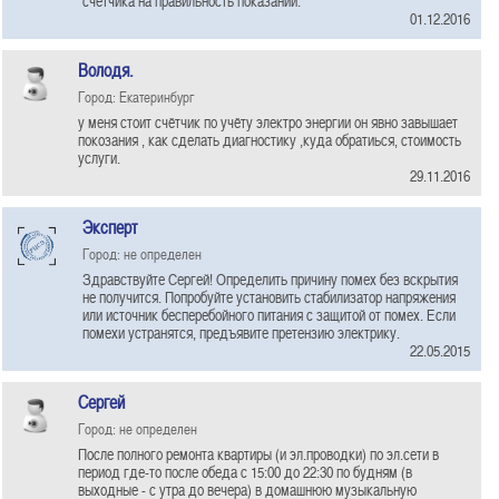
счетчика на правильность показаний.
01.12.2016
Володя.
Город: Екатеринбург
у меня стоит счётчик по учёту электро энергии он явно завышает
покозания , как сделать диагностику ,куда обратиься, стоимость
услуги.
29.11.2016
Эксперт
Город: не определен
Здравствуйте Сергей! Определить причину помех без вскрытия
не получится. Попробуйте установить стабилизатор напряжения
или источник бесперебойного питания с защитой от помех. Если
помехи устранятся, предъявите претензию электрику.
22.05.2015
Сергей
Город: не определен
После полного ремонта квартиры (и эл.проводки) по эл.сети в
период где-то после обеда с 15:00 до 22:30 по будням (в
выходные - с утра до вечера) в домашнюю музыкальную