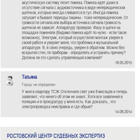
акустическую систему лезет помеха. Помеха идёт даже в
отсутствие сигнала с аудиоисточника в виде непериодических
щелчков, которые иногда сливаются в гул. Иногда помеха
затухает и бывают периоды тишины - тоже непериодические. От
громкости сигнала или выбора источника сигнала громкость
щелчков не зависит. Аппаратуру проверял. Фазу в щитке на
площадке поменяли (Видимо помеха идёт по нулю - если такое
возможно). Электрик, который осуществлял монтаж уверен в
своей работе и уверяет меня, что проблема в музыкальной
аппаратуре. Я, в свою очередь, уверен в обратном. Можно без
вскрытия стен, по приборам - определить и устранить причину?
Должна ли это сделать управляющая компания?
18.05.2015
Татьяна
Город: не определен
У мня в квартиру ТСЖ Отключило свет уже 8 месяцев и теперь
заявляют, что ничего об этом не знают. Хотя все заявления в
полицию и в прокуратуру у меня есть. Как доказать , что
электропроводка неисправна и где обрыв?
14.08.2014
РОСТОВСКИЙ ЦЕНТР СУДЕБНЫХ ЭКСПЕРТИЗ