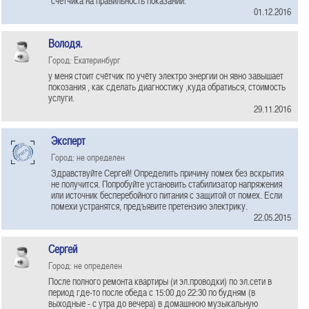
счетчика на правильность показаний.
01.12.2016
Володя.
Город: Екатеринбург
у меня стоит счётчик по учёту электро энергии он явно завышает
покозания , как сделать диагностику ,куда обратиься, стоимость
услуги.
29.11.2016
Эксперт
Город: не определен
Здравствуйте Сергей! Определить причину помех без вскрытия
не получится. Попробуйте установить стабилизатор напряжения
или источник бесперебойного питания с защитой от помех. Если
помехи устранятся, предъявите претензию электрику.
22.05.2015
Сергей
Город: не определен
После полного ремонта квартиры (и эл.проводки) по эл.сети в
период где-то после обеда с 15:00 до 22:30 по будням (в
выходные - с утра до вечера) в домашнюю музыкальную