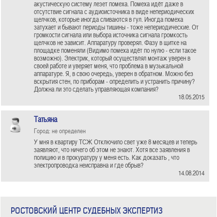
акустическую систему лезет помеха. Помеха идёт даже в
отсутствие сигнала с аудиоисточника в виде непериодических
щелчков, которые иногда сливаются в гул. Иногда помеха
затухает и бывают периоды тишины - тоже непериодические. От
громкости сигнала или выбора источника сигнала громкость
щелчков не зависит. Аппаратуру проверял. Фазу в щитке на
площадке поменяли (Видимо помеха идёт по нулю - если такое
возможно). Электрик, который осуществлял монтаж уверен в
своей работе и уверяет меня, что проблема в музыкальной
аппаратуре. Я, в свою очередь, уверен в обратном. Можно без
вскрытия стен, по приборам - определить и устранить причину?
Должна ли это сделать управляющая компания?
18.05.2015
Татьяна
Город: не определен
У мня в квартиру ТСЖ Отключило свет уже 8 месяцев и теперь
заявляют, что ничего об этом не знают. Хотя все заявления в
полицию и в прокуратуру у меня есть. Как доказать , что
электропроводка неисправна и где обрыв?
14.08.2014
РОСТОВСКИЙ ЦЕНТР СУДЕБНЫХ ЭКСПЕРТИЗ