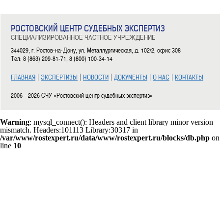
10.11.2013
Сердечно поздравляем сотрудников и ветеранов правоохранительных органов
РОСТОВСКИЙ ЦЕНТР СУДЕБНЫХ ЭКСПЕРТИЗ
Подробнее
СПЕЦИАЛИЗИРОВАННОЕ ЧАСТНОЕ УЧРЕЖДЕНИЕ
344029, г. Ростов-на-Дону, ул. Металлургическая, д. 102/2, офис 308
Фестиваль ВВЕРХ в Ростове-на-Дону
Тел: 8 (863) 209-81-71, 8 (800) 100-34-14
05.11.2013
|
|
|
|
|
ГЛАВНАЯ
ЭКСПЕРТИЗЫ
НОВОСТИ
ДОКУМЕНТЫ
О НАС
КОНТАКТЫ
16 октября в Ростове стартовал Международный фестиваль семейного кино «Вве
2006—2026 СЧУ «Ростовский центр судебных экспертиз»
Подробнее
4 ноября – празднование Казанской иконы Божией Матери 
Warning
: mysql_connect(): Headers and client library minor version
mismatch. Headers:101113 Library:30317 in
01.11.2013
/var/www/rostexpert.ru/data/www/rostexpert.ru/blocks/db.php
on
line
10
С праздником Казанской иконы Божией Матери и Днем народного единства.
Подробнее
Небесный мост над Ростовом-на-Дону
22.10.2013
Ростовский аэропорт будет построен по английскому проекту.