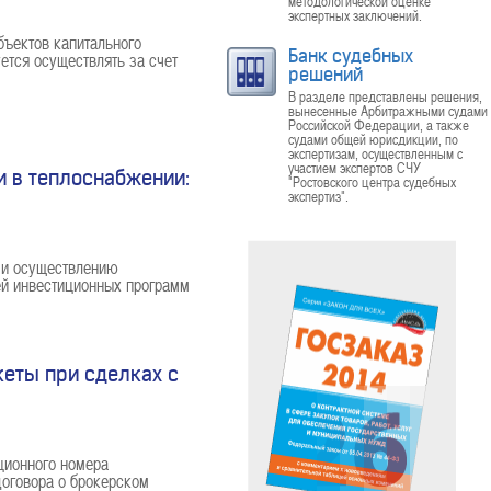
методологической оценке
экспертных заключений.
ъектов капитального
Банк судебных
ется осуществлять за счет
решений
В разделе представлены решения,
вынесенные Арбитражными судами
Российской Федерации, а также
судами общей юрисдикции, по
экспертизам, осуществленным с
участием экспертов СЧУ
и в теплоснабжении:
"Ростовского центра судебных
экспертиз".
 и осуществлению
ией инвестиционных программ
кеты при сделках с
ционного номера
договора о брокерском