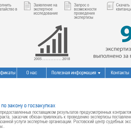
олнить
Заявление на
Запрос о
Скачать
атайство в
экспертное
возможности
квитанц
исследование
проведения
экспертизы
ификаты
О нас
Полезная информация
Контакты
 по закону о госзакупках
предоставленных поставщиком результатов предусмотренных контрактом 
ракта, заказчик обязан привлекать к проведению экспертизы поставлен
азанной услуги экспертные организации. Ростовский центр судебных эк
ы..