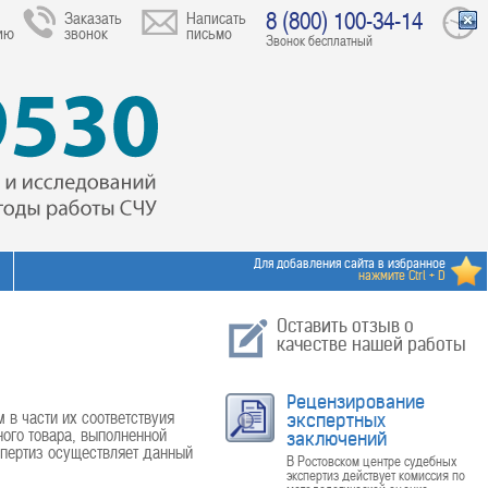
8 (800) 100-34-14
Заказать
Написать
ию
звонок
письмо
Звонок бесплатный
Для добавления сайта в избранное
нажмите Ctrl + D
Оставить отзыв о
качестве нашей работы
Рецензирование
в части их соответствуия
экспертных
ного товара, выполненной
заключений
спертиз осуществляет данный
В Ростовском центре судебных
экспертиз действует комиссия по