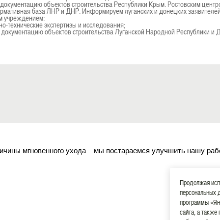
 документацию объектов строительства Республики Крым. Ростовским центр
ормативная база ЛНР и ДНР. Информируем луганских и донецких заявителе
им учреждением:
но-технические экспертизы и исследования;
ю документацию объектов строительства Луганской Народной Республики и
ичины мгновенного ухода – мы постараемся улучшить нашу раб
Продолжая испо
персональных 
программы «Ян
сайта, а также