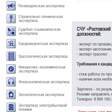
Речеведческая экспертиза
Строительно-техническая
экспертиза
СЧУ «Ростовский 
Судебно-соционическая
должностей:
экспертиза
- эксперт по произво
Товароведческая экспертиза
- эксперт-автотехник
- эксперт-трасолог.
Трасологическая экспертиза
Требования к канди
Финансово-экономическая
экспертиза
- стаж работы по пр
- наличие всех нео
Фоноскопическая экспертиза
Зарплата – по резул
Резюме направлять н
Экологическая экспертиза
Телефон: 8 800 100-
Экспертиза электробытовой
техники