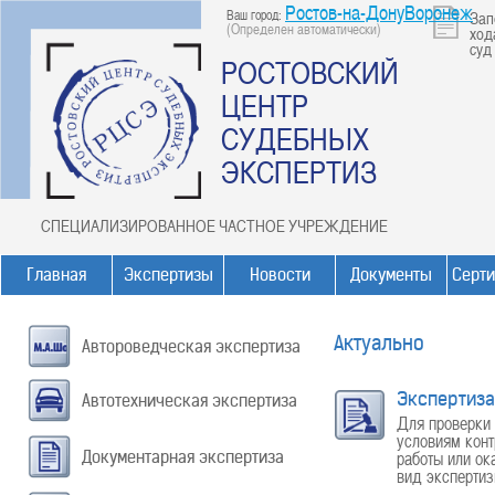
Ростов-на-ДонуВоронеж
Ваш город:
Зап
(Определен автоматически)
ход
суд
РОСТОВСКИЙ
ЦЕНТР
СУДЕБНЫХ
ЭКСПЕРТИЗ
СПЕЦИАЛИЗИРОВАННОЕ ЧАСТНОЕ УЧРЕЖДЕНИЕ
Главная
Экспертизы
Новости
Документы
Серт
Актуально
Автороведческая экспертиза
Экспертиза
Автотехническая экспертиза
Для проверки 
условиям конт
Документарная экспертиза
работы или ок
вид экспертиз