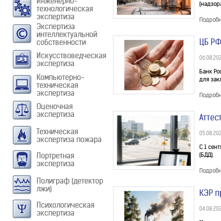
Инженерно-
(надзор
технологическая
экспертиза
Подроб
Экспертиза
интеллектуальной
ЦБ РФ
собственности
Искусствоведческая
06.08.20
экспертиза
Банк Ро
Компьютерно-
для зак
техническая
экспертиза
Подроб
Оценочная
экспертиза
Аттес
Техническая
05.08.20
экспертиза пожара
С 1 сен
Портретная
(БДД).
экспертиза
Подроб
Полиграф (детектор
лжи)
КЭР п
Психологическая
04.08.20
экспертиза