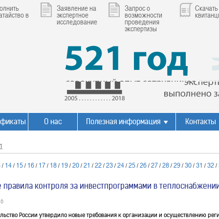
олнить
Заявление на
Запрос о
Скачать
атайство в
экспертное
возможности
квитан
исследование
проведения
экспертизы
ификаты
О нас
Полезная информация
Контакты
1
3
14
15
16
17
18
19
20
21
22
23
24
25
26
27
28
29
30
31
32
/
/
/
/
/
/
/
/
/
/
/
/
/
/
/
/
/
/
/
/
 правила контроля за инвестпрограммами в теплоснабжении
26
льство России утвердило новые требования к организации и осуществлению рег