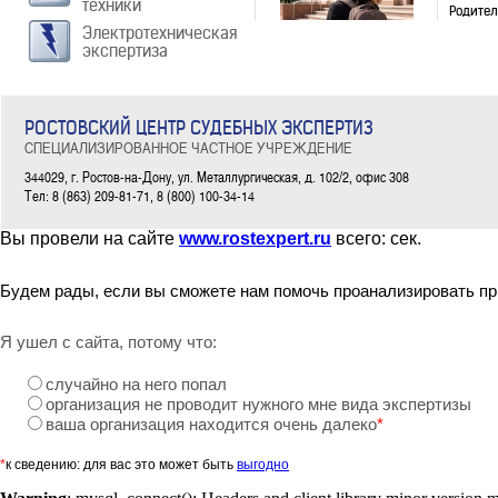
техники
Родител
беспла
Электротехническая
экспертиза
Подроб
Верхо
РОСТОВСКИЙ ЦЕНТР СУДЕБНЫХ ЭКСПЕРТИЗ
СПЕЦИАЛИЗИРОВАННОЕ ЧАСТНОЕ УЧРЕЖДЕНИЕ
29.07.20
344029, г. Ростов-на-Дону, ул. Металлургическая, д. 102/2, офис 308
Верховн
Тел: 8 (863) 209-81-71, 8 (800) 100-34-14
инспект
Подроб
Вы провели на сайте
www.rostexpert.ru
всего:
сек.
ФНС р
Будем рады, если вы сможете нам помочь проанализировать пр
28.07.20
Я ушел с сайта, потому что:
Федерал
предпри
случайно на него попал
организация не проводит нужного мне вида экспертизы
Подроб
ваша организация находится очень далеко
*
АПК Р
*
к сведению: для вас это может быть
выгодно
26.07.20