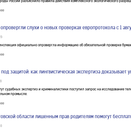
оды России разъяснило правила действия комплексного экологического разрешен
нее
 опровергли слухи о новых проверках европротокола с 1 авг
26
инспекция официально опровергла информацию об обязательной проверке бумаж
нее
 под защитой: как лингвистическая экспертиза доказывает 
26
тут судебных экспертиз и криминалистики поступил запрос на исследование те
льном промысле.
нее
товской области лишенным прав родителям помогут бесплатн
26