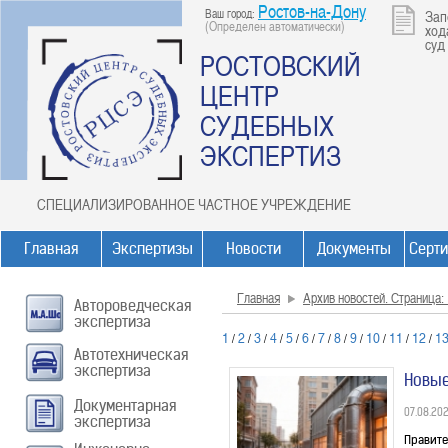
Ростов-на-Дону
Ваш город:
Зап
(Определен автоматически)
ход
суд
РОСТОВСКИЙ
ЦЕНТР
СУДЕБНЫХ
ЭКСПЕРТИЗ
СПЕЦИАЛИЗИРОВАННОЕ ЧАСТНОЕ УЧРЕЖДЕНИЕ
Главная
Экспертизы
Новости
Документы
Серт
Главная
Архив новостей. Страница: 
Автороведческая
экспертиза
1
2
3
4
5
6
7
8
9
10
11
12
1
/
/
/
/
/
/
/
/
/
/
/
/
Автотехническая
экспертиза
Новые
Документарная
07.08.20
экспертиза
Правите