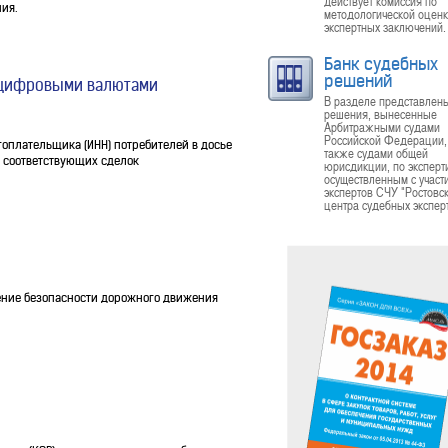
действует комиссия по
ия.
методологической оцен
экспертных заключений.
Банк судебных
решений
с цифровыми валютами
В разделе представлен
решения, вынесенные
Арбитражными судами
Российской Федерации,
оплательщика (ИНН) потребителей в досье
также судами общей
 соответствующих сделок
юрисдикции, по эксперт
осуществленным с участ
экспертов СЧУ "Ростовс
центра судебных эксперт
чение безопасности дорожного движения