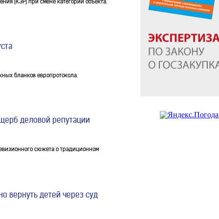
ия (КЭР) при смене категории объекта.
уста
ных бланков европротокола.
ущерб деловой репутации
левизионного сюжета о традиционном
о вернуть детей через суд