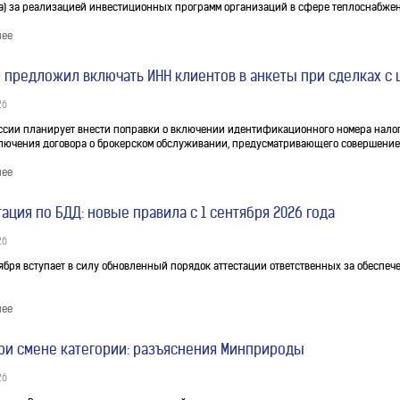
а) за реализацией инвестиционных программ организаций в сфере теплоснабжен
нее
 предложил включать ИНН клиентов в анкеты при сделках 
26
ссии планирует внести поправки о включении идентификационного номера налог
лючения договора о брокерском обслуживании, предусматривающего совершение
нее
тация по БДД: новые правила с 1 сентября 2026 года
26
тября вступает в силу обновленный порядок аттестации ответственных за обеспе
нее
ри смене категории: разъяснения Минприроды
26