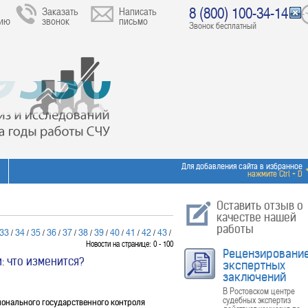
8 (800) 100-34-14
Заказать
Написать
цию
звонок
письмо
Звонок бесплатный
Для добавления сайта в избранное
нажмите Ctrl + D
Оставить отзыв о
качестве нашей
работы
33
34
35
36
37
38
39
40
41
42
43
/
/
/
/
/
/
/
/
/
/
/
Новости на странице: 0 - 100
Рецензировани
: что изменится?
экспертных
заключений
В Ростовском центре
судебных экспертиз
ионального государственного контроля