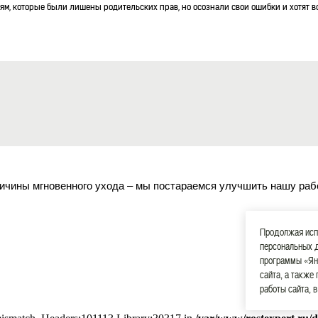
ям, которые были лишены родительских прав, но осознали свои ошибки и хотят в
тную юридическую поддержку.
нее
вный Суд запретил штрафовать водителей на основании фо
26
ый Суд Российской Федерации (ВС РФ) поставил точку в спорах о законности шт
орами с помощью ручных устройств.
нее
азъяснила порядок перерасчета налога при досрочном прек
ичины мгновенного ухода – мы постараемся улучшить нашу раб
26
ьная налоговая служба (ФНС) выпустила письмо от 20 июля 2026 г. № СД-36-3/6
Продолжая испо
нимателям о риске двойного уменьшения стоимости патента.
персональных 
нее
программы «Ян
сайта, а также
работы сайта, 
Ф: ордер адвоката станет главным документом для участия 
26