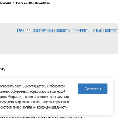
оссоединиться с детьми, предложат
то с планшетов инспекторов
|
|
|
|
|
ГЛАВНАЯ
ЭКСПЕРТИЗЫ
НОВОСТИ
ДОКУМЕНТЫ
О НАС
КОНТАК
рафов за парковку, выписанных
ращении деятельности на ПСН
оту.
213@, в котором напомнила индивидуальным
льзовать сайт, Вы соглашаетесь с обработкой
Согласен
данных, собираемых посредством метрической
декс Метрика», в целях аналитики посещаемости
 посредством файлов Cookies, в целях корректной
в соответствии с
Политикой конфиденциальности
в арбитражном процессе