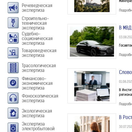
Минприр
Речеведческая
экспертиза
Подроб
Строительно-
техническая
В МВД
экспертиза
Судебно-
03.08.20
соционическая
экспертиза
Госавто
Товароведческая
экспертиза
Подроб
Трасологическая
экспертиза
Слово
Финансово-
01.08.20
экономическая
экспертиза
В Инсти
региона
Фоноскопическая
экспертиза
Подроб
Экологическая
экспертиза
В Рос
Экспертиза
30.07.20
электробытовой