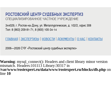
День памяти Михаила Калашникова
РОСТОВСКИЙ ЦЕНТР СУДЕБНЫХ ЭКСПЕРТИЗ
23.12.2014
СПЕЦИАЛИЗИРОВАННОЕ ЧАСТНОЕ УЧРЕЖДЕНИЕ
Михаил Калашников российский конструктор стрелкового оружия, доктор техни
344029, г. Ростов-на-Дону, ул. Металлургическая, д. 102/2, офис 308
Тел: 8 (863) 209-81-71, 8 (800) 100-34-14
Подробнее
|
|
|
|
|
ГЛАВНАЯ
ЭКСПЕРТИЗЫ
НОВОСТИ
ДОКУМЕНТЫ
О НАС
КОНТАКТЫ
С Днем энергетика!
2006—2026 СЧУ «Ростовский центр судебных экспертиз»
22.12.2014
22 декабря - профессиональный праздник всех работников промышленности, о
энергии.
Warning
: mysql_connect(): Headers and client library minor version
mismatch. Headers:101113 Library:30317 in
Подробнее
/var/www/rostexpert.ru/data/www/rostexpert.ru/blocks/db.php
on
line
10
Принято решение о введении в России первых почтовых м
22.12.2014
22 декабря 1857 года Почтовый департамент Российской империи издал циркуля
Подробнее