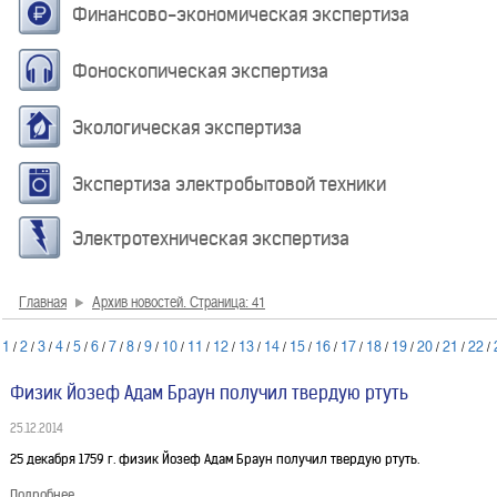
Финансово-экономическая экспертиза
Фоноскопическая экспертиза
Экологическая экспертиза
Экспертиза электробытовой техники
Электротехническая экспертиза
Главная
Архив новостей. Страница: 41
1
2
3
4
5
6
7
8
9
10
11
12
13
14
15
16
17
18
19
20
21
22
/
/
/
/
/
/
/
/
/
/
/
/
/
/
/
/
/
/
/
/
/
/
Физик Йозеф Адам Браун получил твердую ртуть
25.12.2014
25 декабря 1759 г. физик Йозеф Адам Браун получил твердую ртуть.
Подробнее