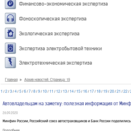
Финансово-экономическая экспертиза
Фоноскопическая экспертиза
Экологическая экспертиза
Экспертиза электробытовой техники
Электротехническая экспертиза
Главная
Архив новостей. Страница: 19
1
2
3
4
5
6
7
8
9
10
11
12
13
14
15
16
17
18
19
20
21
22
/
/
/
/
/
/
/
/
/
/
/
/
/
/
/
/
/
/
/
/
/
/
Автовладельцам на заметку: полезная информация от Минфи
26.09.2020
Минфин России, Российский союз автостраховщиков и Банк России поделились 
Подробнее