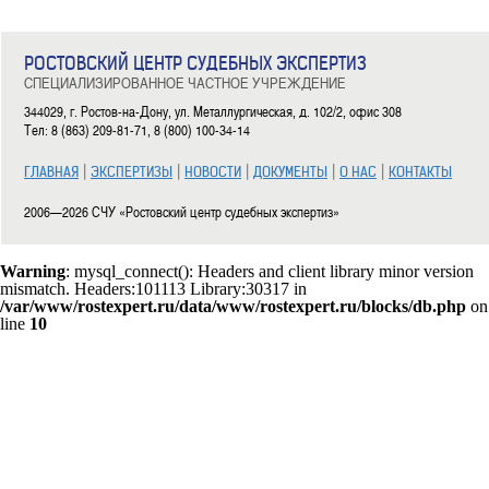
Подробнее
Ростовская область ремонтирует дороги быстрее других р
РОСТОВСКИЙ ЦЕНТР СУДЕБНЫХ ЭКСПЕРТИЗ
СПЕЦИАЛИЗИРОВАННОЕ ЧАСТНОЕ УЧРЕЖДЕНИЕ
19.09.2020
344029, г. Ростов-на-Дону, ул. Металлургическая, д. 102/2, офис 308
Общественный совет при Федеральном дорожном агентстве Минтранса РФ провер
Тел: 8 (863) 209-81-71, 8 (800) 100-34-14
Подробнее
|
|
|
|
|
ГЛАВНАЯ
ЭКСПЕРТИЗЫ
НОВОСТИ
ДОКУМЕНТЫ
О НАС
КОНТАКТЫ
Россия примет участие в разработке концепции комплексн
2006—2026 СЧУ «Ростовский центр судебных экспертиз»
18.09.2020
Заместитель министра строительства и жилищно-коммунального хозяйства Ро
Warning
: mysql_connect(): Headers and client library minor version
сентября.
mismatch. Headers:101113 Library:30317 in
/var/www/rostexpert.ru/data/www/rostexpert.ru/blocks/db.php
on
Подробнее
line
10
Внесудебное банкротство гражданина: новая процедура с
17.09.2020
1 сентября вступил в силу Федеральный закон от 31 июля 2020 г. № 289-ФЗ "О 
отдельные законодательные акты Российской Федерации в части внесудебного б
законодательство новый правовой институт – внесудебное банкротство граждан
упростить процедуру банкротства граждан.