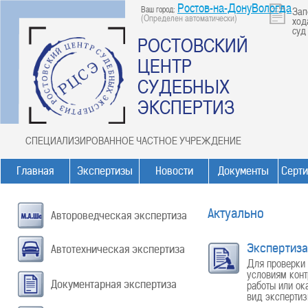
Ростов-на-ДонуВологда
Ваш город:
Зап
(Определен автоматически)
ход
суд
РОСТОВСКИЙ
ЦЕНТР
СУДЕБНЫХ
ЭКСПЕРТИЗ
СПЕЦИАЛИЗИРОВАННОЕ ЧАСТНОЕ УЧРЕЖДЕНИЕ
Главная
Экспертизы
Новости
Документы
Серт
Актуально
Автороведческая экспертиза
Экспертиза
Автотехническая экспертиза
Для проверки 
условиям конт
Документарная экспертиза
работы или ок
вид экспертиз