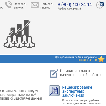
8 (800) 100-34-14
Заказать
Написать
ию
звонок
письмо
Звонок бесплатный
Для добавления сайта в избранное
нажмите Ctrl + D
Оставить отзыв о
качестве нашей работы
Рецензирование
в части их соответствуия
экспертных
ного товара, выполненной
заключений
спертиз осуществляет данный
В Ростовском центре судебных
экспертиз действует комиссия по