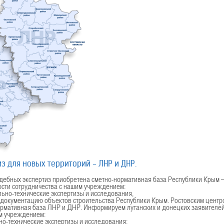
з для новых территорий - ЛНР и ДНР.
удебных экспертиз приобретена сметно-нормативная база Республики Крым
сти сотрудничества с нашим учреждением:
льно-технические экспертизы и исследования,
 документацию объектов строительства Республики Крым. Ростовским центр
ормативная база ЛНР и ДНР. Информируем луганских и донецких заявителе
им учреждением:
но-технические экспертизы и исследования;