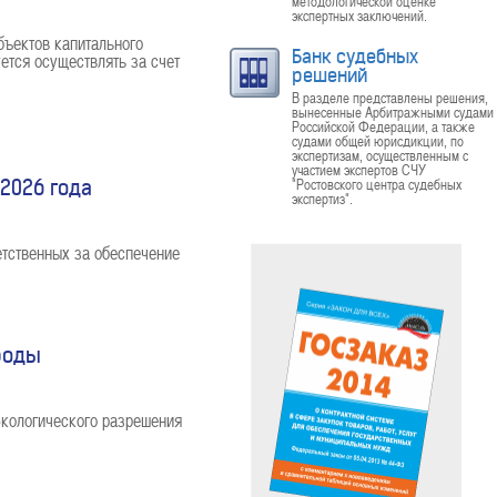
методологической оценке
экспертных заключений.
ъектов капитального
Банк судебных
ется осуществлять за счет
решений
В разделе представлены решения,
вынесенные Арбитражными судами
Российской Федерации, а также
судами общей юрисдикции, по
экспертизам, осуществленным с
участием экспертов СЧУ
"Ростовского центра судебных
 2026 года
экспертиз".
етственных за обеспечение
роды
кологического разрешения