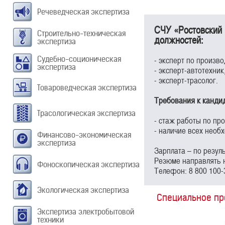
Речеведческая экспертиза
СЧУ «Ростовский 
Строительно-техническая
должностей:
экспертиза
- эксперт по произво
Судебно-соционическая
экспертиза
- эксперт-автотехник
- эксперт-трасолог.
Товароведческая экспертиза
Требования к канди
Трасологическая экспертиза
- стаж работы по пр
- наличие всех нео
Финансово-экономическая
экспертиза
Зарплата – по резул
Резюме направлять н
Фоноскопическая экспертиза
Телефон: 8 800 100-
Экологическая экспертиза
Специальное п
Экспертиза электробытовой
техники