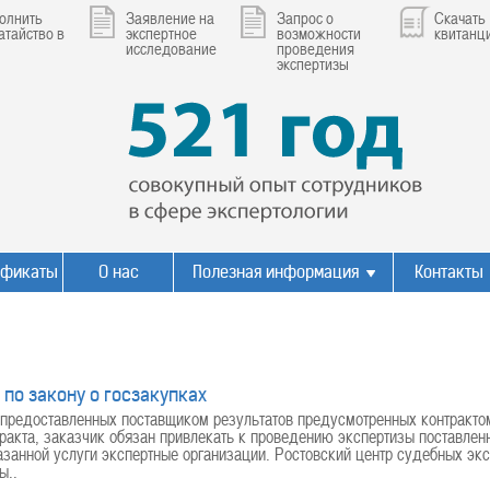
олнить
Заявление на
Запрос о
Скачать
атайство в
экспертное
возможности
квитанц
исследование
проведения
экспертизы
ификаты
О нас
Полезная информация
Контакты
 по закону о госзакупках
предоставленных поставщиком результатов предусмотренных контрактом 
ракта, заказчик обязан привлекать к проведению экспертизы поставлен
азанной услуги экспертные организации. Ростовский центр судебных эк
ы..