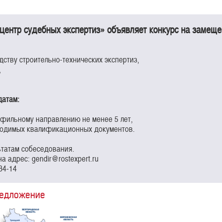
центр судебных экспертиз» объявляет конкурс на замещ
дству строительно-технических экспертиз,
,
датам:
офильному направлению не менее 5 лет,
бходимых квалификационных документов.
ьтатам собеседования.
а адрес: gendir@rostexpert.ru
34-14
редложение