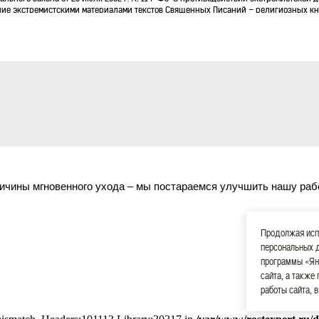
ие экстремистскими материалами текстов Священных Писаний – религиозных кн
ода!
ердечно поздравляет ростовчан с Днем города.
ужесточили контроль использования земли
ичины мгновенного ухода – мы постараемся улучшить нашу раб
авительства принято постановление, согласно которому в порядок проведения м
новых проверок использования земельных участков.
Продолжая испо
персональных 
программы «Ян
ости
сайта, а также
работы сайта, 
 налогового бремени в десять раз.