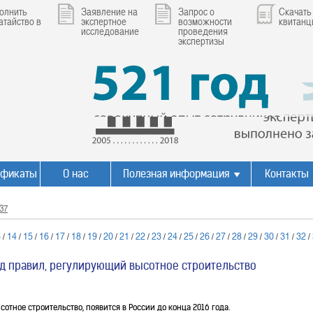
олнить
Заявление на
Запрос о
Скачать
атайство в
экспертное
возможности
квитан
исследование
проведения
экспертизы
ификаты
О нас
Полезная информация
Контакты
37
3
14
15
16
17
18
19
20
21
22
23
24
25
26
27
28
29
30
31
32
/
/
/
/
/
/
/
/
/
/
/
/
/
/
/
/
/
/
/
/
од правил, регулирующий высотное строительство
тное строительство, появится в России до конца 2016 года.