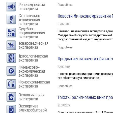
Речеведческая
Подробнее
экспертиза
Строительно-
Новости Минэкономразвития 
техническая
экспертиза
23.09.2015
Судебно-
Началась независимая экспертиза адм
соционическая
Федеральной службы государственной р
экспертиза
государственный кадастр недвижимост
Товароведческая
экспертиза
Подробнее
Трасологическая
Предлагается ввести обязат
экспертиза
Финансово-
22.09.2015
экономическая
В целях реализации принципа независи
экспертиза
его обязательную видеозапись.
Фоноскопическая
экспертиза
Подробнее
Экологическая
Тексты религиозных книг пр
экспертиза
Экспертиза
21.09.2015
электробытовой
Предлагается дополнить п. 3 ст. 1 Феде