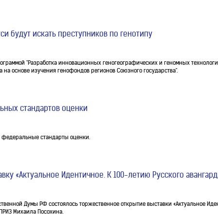
си будут искать преступников по генотипу
рограммой "Разработка инновационных геногеографических и геномных технолог
 на основе изучения генофондов регионов Союзного государства".
льных стандартов оценки
ые федеральные стандарты оценки.
вку «Актуальное Идентичное. К 100-летию Русского авангард
рственной Думы РФ состоялось торжественное открытие выставки «Актуальное Иден
ПРИЗ Михаила Посохина.