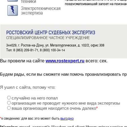
техники
предусматривающей запрет на признан
Электротехническая
экспертиза
Подробнее
С Днем рождения нашего гор
РОСТОВСКИЙ ЦЕНТР СУДЕБНЫХ ЭКСПЕРТИЗ
20.09.2015
СПЕЦИАЛИЗИРОВАННОЕ ЧАСТНОЕ УЧРЕЖДЕНИЕ
Ростовский центр судебных экспертиз с
344029, г. Ростов-на-Дону, ул. Металлургическая, д. 102/2, офис 308
Тел: 8 (863) 209-81-71, 8 (800) 100-34-14
Подробнее
Вы провели на сайте
www.rostexpert.ru
всего:
сек.
Власти Ростовской области 
19.09.2015
Будем рады, если вы сможете нам помочь проанализировать пр
16 сентября, на заседании донского пр
дополнительные основания для внепла
Я ушел с сайта, потому что:
Подробнее
случайно на него попал
организация не проводит нужного мне вида экспертизы
Новости оценочной деятельн
ваша организация находится очень далеко
*
18.09.2015
*
к сведению: для вас это может быть
выгодно
Кадастровые ошибки грозят увеличением