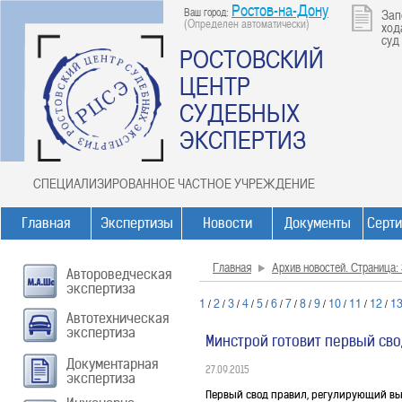
Ростов-на-Дону
Ваш город:
Зап
(Определен автоматически)
ход
суд
РОСТОВСКИЙ
ЦЕНТР
СУДЕБНЫХ
ЭКСПЕРТИЗ
СПЕЦИАЛИЗИРОВАННОЕ ЧАСТНОЕ УЧРЕЖДЕНИЕ
Главная
Экспертизы
Новости
Документы
Серт
Главная
Архив новостей. Страница: 
Автороведческая
экспертиза
1
2
3
4
5
6
7
8
9
10
11
12
1
/
/
/
/
/
/
/
/
/
/
/
/
Автотехническая
экспертиза
Минстрой готовит первый св
Документарная
27.09.2015
экспертиза
Первый свод правил, регулирующий высо