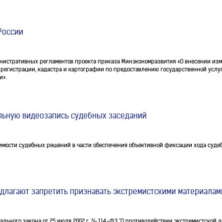
России
инистративных регламентов проекта приказа Минэкономразвития «О внесении из
егистрации, кадастра и картографии по предоставлению государственной услу
и».
ельную видеозапись судебных заседаний
мости судебных решений в части обеспечения объективной фиксации хода судеб
едлагают запретить признавать экстремистскими материалам
рального закона от 25 июля 2002 г. № 114-ФЗ "О противодействии экстремистской 