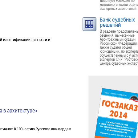
действует комиссия по
методологической оцен
экспертных заключений.
Банк судебных
решений
В разделе представлен
решения, вынесенные
Арбитражными судами
ий идентификации личности и
Российской Федерации,
также судами общей
юрисдикции, по эксперт
осуществленным с участ
экспертов СЧУ "Ростовс
центра судебных эксперт
а в архитектуре»
тичное. К 100-летию Русского авангарда в