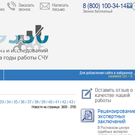
8 (800) 100-34-14
Заказать
Написать
цию
звонок
письмо
Звонок бесплатный
Для добавления сайта в избранное
нажмите Ctrl + D
Оставить отзыв о
качестве нашей
работы
33
34
35
36
37
38
39
40
41
42
43
/
/
/
/
/
/
/
/
/
/
/
Новости на странице: 3600 - 3700
Рецензировани
экспертных
заключений
В Ростовском центре
судебных экспертиз