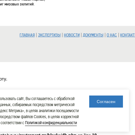
иг мировых религий.
|
|
|
|
|
ГЛАВНАЯ
ЭКСПЕРТИЗЫ
НОВОСТИ
ДОКУМЕНТЫ
О НАС
КОНТАК
оту.
униципального земельного контроля внесены
льзовать сайт, Вы соглашаетесь с обработкой
Согласен
данных, собираемых посредством метрической
декс Метрика», в целях аналитики посещаемости
 посредством файлов Cookies, в целях корректной
в соответствии с
Политикой конфиденциальности