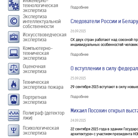
Инженерно-
технологическая
Подробнее
экспертиза
Экспертиза
Следователи России и Белару
интеллектуальной
собственности
26.09.2015
Искусствоведческая
экспертиза
СК двух стран работают над союзной п
индивидуальных особенностей человека
Компьютерно-
техническая
Подробнее
экспертиза
Оценочная
О вступлении в силу федера
экспертиза
25.09.2015
Техническая
экспертиза пожара
29 сентября 2015 вступают в силу нов
Портретная
Подробнее
экспертиза
Михаил Посохин открыл выста
Полиграф (детектор
лжи)
24.09.2015
Психологическая
22 сентября 2015 года в здании Госуда
экспертиза
архитектуре» с участием президента НО