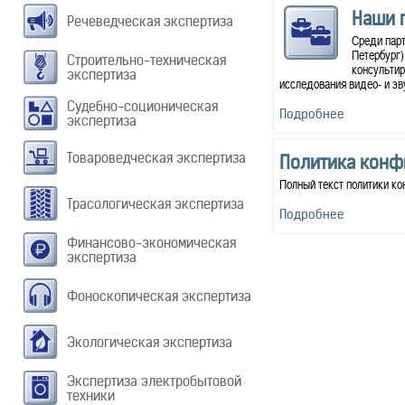
Наши 
Речеведческая экспертиза
Среди парт
Петербург)
Строительно-техническая
консультир
экспертиза
исследования видео- и зв
Судебно-соционическая
Подробнее
экспертиза
Товароведческая экспертиза
Политика конф
Полный текст политики к
Трасологическая экспертиза
Подробнее
Финансово-экономическая
экспертиза
Фоноскопическая экспертиза
Экологическая экспертиза
Экспертиза электробытовой
техники