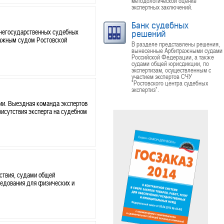
методологической оценке
экспертных заключений.
Банк судебных
 негосударственных судебных
решений
ражным судом Ростовской
В разделе представлены решения,
вынесенные Арбитражными судами
Российской Федерации, а также
судами общей юрисдикции, по
экспертизам, осуществленным с
участием экспертов СЧУ
"Ростовского центра судебных
экспертиз".
ии. Выездная команда экспертов
рисутствия эксперта на судебном
ствия, судами общей
ледования для физических и