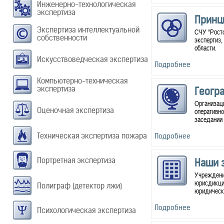
Инженерно-технологическая
экспертиза
Принц
Экспертиза интеллектуальной
СЧУ "Росто
собственности
экспертиз
области.
Искусствоведческая экспертиза
Подробнее
Компьютерно-техническая
экспертиза
Геогр
Организаци
Оценочная экспертиза
оперативно
заседании 
Техническая экспертиза пожара
Подробнее
Портретная экспертиза
Наши 
Учреждение
юрисдикции
Полиграф (детектор лжи)
юридически
Подробнее
Психологическая экспертиза