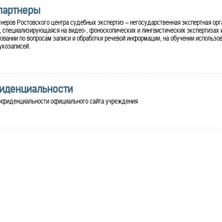
партнеры
неров Ростовского центра судебных экспертиз – негосударственная экспертная орг
, специализирующаяся на видео-, фоноскопических и лингвистических экспертизах 
овании по вопросам записи и обработки речевой информации, на обучении использо
укозаписей.
иденциальности
онфиденциальности официального сайта учреждения