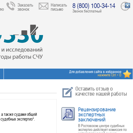
8 (800) 100-34-14
Заказать
Написать
ию
звонок
письмо
Звонок бесплатный
Для добавления сайта в избранное
нажмите Ctrl + D
Оставить отзыв о
качестве нашей работы
Рецензирование
 а также судами общей
экспертных
 судебных экспертиз".
заключений
В Ростовском центре судебных
экспертиз действует комиссия по