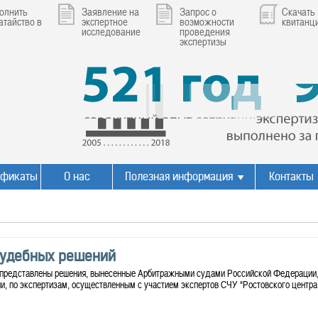
олнить
Заявление на
Запрос о
Скачать
атайство в
экспертное
возможности
квитанц
исследование
проведения
экспертизы
ификаты
О нас
Полезная информация
Контакты
судебных решений
 представлены решения, вынесенные Арбитражными судами Российской Федерации,
, по экспертизам, осуществленным с участием экспертов СЧУ "Ростовского центра