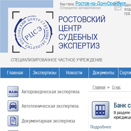
Ростов-на-ДонуОренбург
Ваш город:
Зап
(Определен автоматически)
ход
суд
РОСТОВСКИЙ
ЦЕНТР
СУДЕБНЫХ
ЭКСПЕРТИЗ
СПЕЦИАЛИЗИРОВАННОЕ ЧАСТНОЕ УЧРЕЖДЕНИЕ
Главная
Экспертизы
Новости
Документы
Серт
Главная
О нас
Автороведческая экспертиза
Банк 
Автотехническая экспертиза
В разделе
юрисдикции
Документарная экспертиза
Подробнее