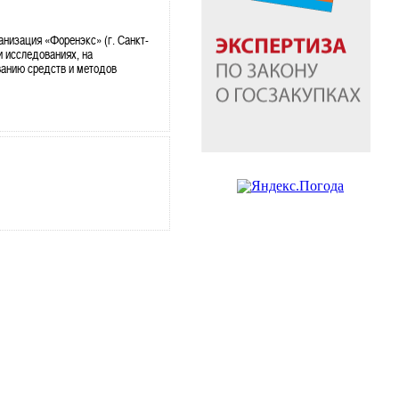
анизация «Форенэкс» (г. Санкт-
и исследованиях, на
ванию средств и методов