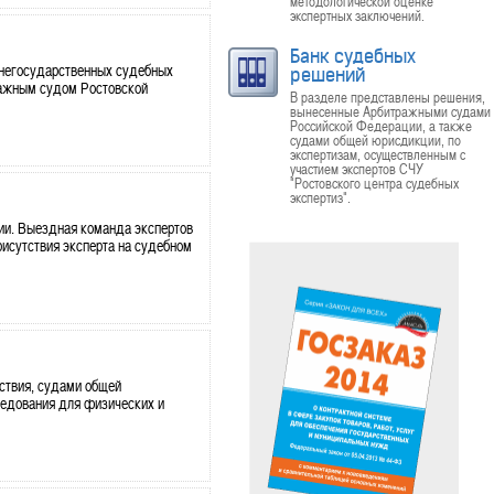
методологической оценке
экспертных заключений.
Банк судебных
 негосударственных судебных
решений
ражным судом Ростовской
В разделе представлены решения,
вынесенные Арбитражными судами
Российской Федерации, а также
судами общей юрисдикции, по
экспертизам, осуществленным с
участием экспертов СЧУ
"Ростовского центра судебных
экспертиз".
ии. Выездная команда экспертов
рисутствия эксперта на судебном
ствия, судами общей
ледования для физических и