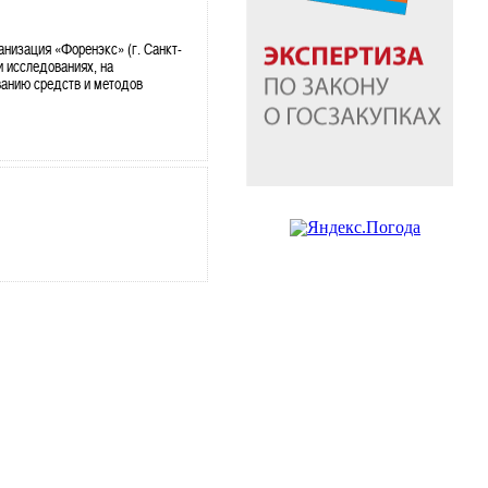
анизация «Форенэкс» (г. Санкт-
и исследованиях, на
ванию средств и методов