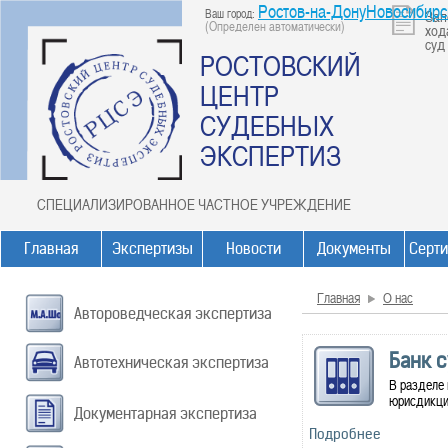
Ростов-на-ДонуНовосибирс
Ваш город:
Зап
(Определен автоматически)
ход
суд
РОСТОВСКИЙ
ЦЕНТР
СУДЕБНЫХ
ЭКСПЕРТИЗ
СПЕЦИАЛИЗИРОВАННОЕ ЧАСТНОЕ УЧРЕЖДЕНИЕ
Главная
Экспертизы
Новости
Документы
Серт
Главная
О нас
Автороведческая экспертиза
Банк 
Автотехническая экспертиза
В разделе
юрисдикции
Документарная экспертиза
Подробнее