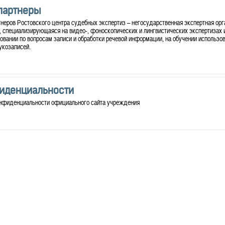
партнеры
неров Ростовского центра судебных экспертиз – негосударственная экспертная орг
, специализирующаяся на видео-, фоноскопических и лингвистических экспертизах 
овании по вопросам записи и обработки речевой информации, на обучении использо
укозаписей.
иденциальности
онфиденциальности официального сайта учреждения