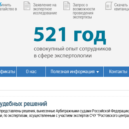
к
олнить
Заявление на
Запрос о
Скачать
атайство в
экспертное
возможности
квитанц
исследование
проведения
экспертизы
ификаты
О нас
Полезная информация
Контакты
судебных решений
 представлены решения, вынесенные Арбитражными судами Российской Федерации,
, по экспертизам, осуществленным с участием экспертов СЧУ "Ростовского центра