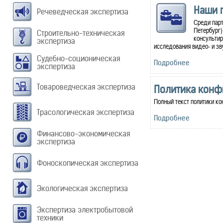
Наши 
Речеведческая экспертиза
Среди парт
Петербург)
Строительно-техническая
консультир
экспертиза
исследования видео- и зв
Судебно-соционическая
Подробнее
экспертиза
Товароведческая экспертиза
Политика конф
Полный текст политики к
Трасологическая экспертиза
Подробнее
Финансово-экономическая
экспертиза
Фоноскопическая экспертиза
Экологическая экспертиза
Экспертиза электробытовой
техники