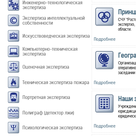
Инженерно-технологическая
экспертиза
Принц
Экспертиза интеллектуальной
СЧУ "Росто
собственности
экспертиз
области.
Искусствоведческая экспертиза
Подробнее
Компьютерно-техническая
экспертиза
Геогр
Организаци
Оценочная экспертиза
оперативно
заседании 
Техническая экспертиза пожара
Подробнее
Портретная экспертиза
Наши 
Учреждение
юрисдикции
Полиграф (детектор лжи)
юридически
Подробнее
Психологическая экспертиза