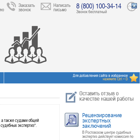
8 (800) 100-34-14
Заказать
Написать
ию
звонок
письмо
Звонок бесплатный
Для добавления сайта в избранное
нажмите Ctrl + D
Оставить отзыв о
качестве нашей работы
Рецензирование
 а также судами общей
экспертных
 судебных экспертиз".
заключений
В Ростовском центре судебных
экспертиз действует комиссия по