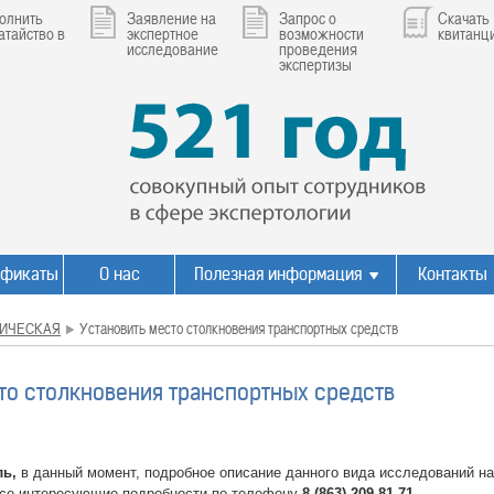
олнить
Заявление на
Запрос о
Скачать
атайство в
экспертное
возможности
квитанц
исследование
проведения
экспертизы
ификаты
О нас
Полезная информация
Контакты
ИЧЕСКАЯ
Установить место столкновения транспортных средств
то столкновения транспортных средств
ль,
в данный момент, подробное описание данного вида исследований на
все интересующие подробности по телефону
8 (863) 209-81-71.