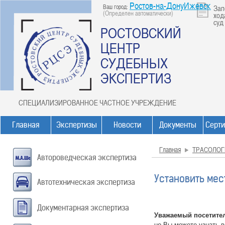
Ростов-на-ДонуИжевск
Ваш город:
Зап
(Определен автоматически)
ход
суд
РОСТОВСКИЙ
ЦЕНТР
СУДЕБНЫХ
ЭКСПЕРТИЗ
СПЕЦИАЛИЗИРОВАННОЕ ЧАСТНОЕ УЧРЕЖДЕНИЕ
Главная
Экспертизы
Новости
Документы
Серт
Главная
ТРАСОЛОГ
Автороведческая экспертиза
Установить мес
Автотехническая экспертиза
Документарная экспертиза
Уважаемый посетите
но Вы можете узнать 