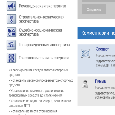
Речеведческая экспертиза
Строительно-техническая
экспертиза
Судебно-соционическая
Комментарии по
экспертиза
Товароведческая экспертиза
Эксперт
Город: не опр
Трасологическая экспертиза
Здравствуйте
схемы ДТП, л
• Классификация следов автотранспортных
средств
• Установить место столкновения транспортных
Римма
средств
Город: не опр
• Установление взаимного расположения
Здравствуйте,
транспортных средств до столкновения
установить ме
• Установление вида транспорта, оставившего
следы при ДТП
• Установление места столкновения