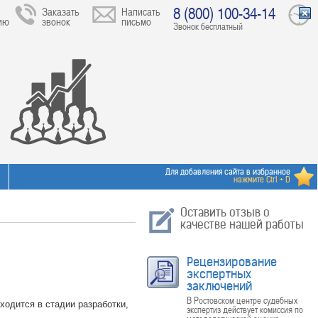
8 (800) 100-34-14
Заказать
Написать
ию
звонок
письмо
Звонок бесплатный
Для добавления сайта в избранное
нажмите Ctrl + D
Оставить отзыв о
качестве нашей работы
Рецензирование
экспертных
заключений
В Ростовском центре судебных
ходится в стадии разработки,
экспертиз действует комиссия по