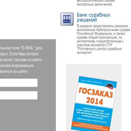
методологической оценке
экспертных заключений.
Банк судебных
решений
В разделе представлены решения,
вынесенные Арбитражными судами
Российской Федерации, а также
судами общей юрисдикции, по
экспертизам, осуществленным с
участием экспертов СЧУ
льное поле "E-MAIL" для
"Ростовского центра судебных
экспертиз".
апрос. Если Ваш вопрос
деталей, просим оставить
 Данная информация
ается на сайте.