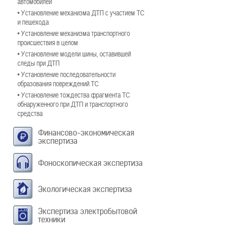
автомобилей
• Установление механизма ДТП с участием ТС
и пешехода
• Установление механизма транспортного
происшествия в целом
• Установление модели шины, оставившей
следы при ДТП
• Установление последовательности
образования повреждений ТС
• Установление тождества фрагмента ТС
обнаруженного при ДТП и транспортного
средства
Финансово-экономическая
экспертиза
Фоноскопическая экспертиза
Экологическая экспертиза
Экспертиза электробытовой
техники