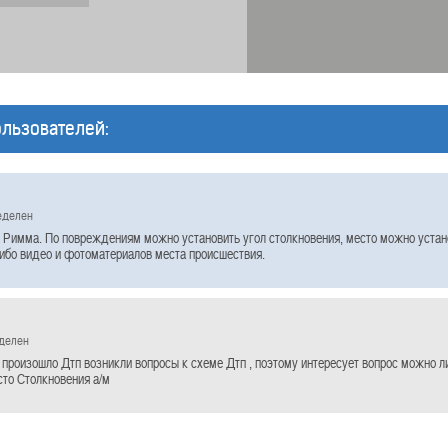
льзователей:
еделен
 Римма. По повреждениям можно установить угол столкновения, место можно устан
ибо видео и фотоматериалов места происшествия.
еделен
 произошло Дтп возникли вопросы к схеме Дтп , поэтому интересует вопрос можно л
сто Столкновения а/м