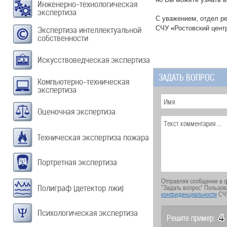
Инженерно-технологическая
экспертиза
С уважением, отдел р
СЧУ
«
Ростовский цент
Экспертиза интеллектуальной
собственности
Искусствоведческая экспертиза
ЗАДАТЬ ВОПРОС
Компьютерно-техническая
экспертиза
Оценочная экспертиза
Техническая экспертиза пожара
Портретная экспертиза
Отправляя сообщение в ф
"Задать вопрос" Пользов
Полиграф (детектор лжи)
конфиденциальности
СЧ
Психологическая экспертиза
Решите пример: