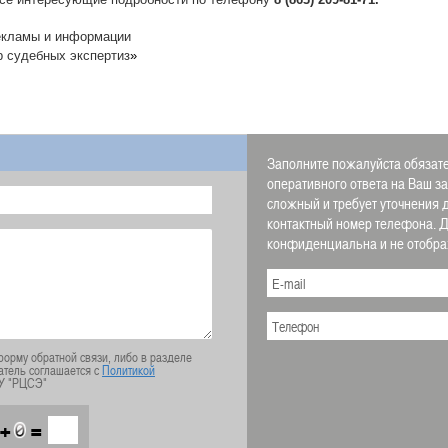
екламы и информации
р судебных экспертиз
»
Заполните пожалуйста обязате
оперативного ответа на Ваш з
сложный и требует уточнения 
контактный номер телефона.
конфиденциальна и не отображ
орму обратной связи, либо в разделе
атель соглашается с
Политикой
У "РЦСЭ"
+
=