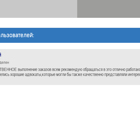
льзователей:
й
еделен
ВЕННОЕ выполнение заказов всем рекомендую обращаться в это отлично работающ
елись хорошие адвокаты,которые могли бы также качественно представляли интересы 