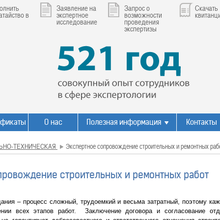
олнить
Заявление на
Запрос о
Скачать
атайство в
экспертное
возможности
квитанц
исследование
проведения
экспертизы
ификаты
О нас
Полезная информация
Контакты
ЬНО-ТЕХНИЧЕСКАЯ
Экспертное сопровождение строительных и ремонтных раб
провождение строительных и ремонтных работ
 – процесс сложный, трудоемкий и весьма затратный, поэтому кажд
ении всех этапов работ. Заключение договора и согласование от