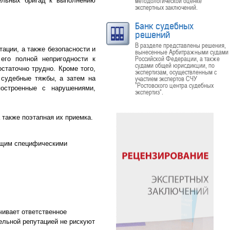
методологической оценке
тельных бригад к выполнению
экспертных заключений.
Банк судебных
решений
В разделе представлены решения,
ации, а также безопасности и
вынесенные Арбитражными судами
Российской Федерации, а также
его полной непригодности к
судами общей юрисдикции, по
статочно трудно. Кроме того,
экспертизам, осуществленным с
участием экспертов СЧУ
 судебные тяжбы, а затем на
"Ростовского центра судебных
остроенные с нарушениями,
экспертиз".
также поэтапная их приемка.
ющим специфическими
ивает ответственное
ельной репутацией не рискуют