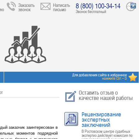
8 (800) 100-34-14
Заказать
Написать
ию
звонок
письмо
Звонок бесплатный
Для добавления сайта в избранное
нажмите Ctrl + D
от
Оставить отзыв о
качестве нашей работы
Рецензирование
экспертных
заключений
ый заказчик заинтересован в
В Ростовском центре судебных
дельных моментов подрядной
экспертиз действует комиссия по