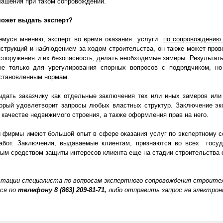
лашения при таком сопровождении.
жет выдать эксперт?
ся мнению, эксперт во время оказания услуги
по сопровождению 
струкций и наблюдением за ходом строительства, он также может пров
сооружения и их безопасность, делать необходимые замеры. Результаты
не только для урегулирования спорных вопросов с подрядчиком, но
установленным нормам.
ь заказчику как отдельные заключения тех или иных замеров или и
орый удовлетворит запросы любых властных структур. Заключение экс
 качестве недвижимого строения, а также оформления прав на него.
ирмы имеют большой опыт в сфере оказания услуг по экспертному с
абот. Заключения, выдаваемые клиентам, признаются во всех госуд
ым средством защиты интересов клиента еще на стадии строительства 
ьтации специалиста по вопросам экспертного сопровождения строит
ся по
телефону
8 (863) 209-81-71,
либо отправить запрос на электрон