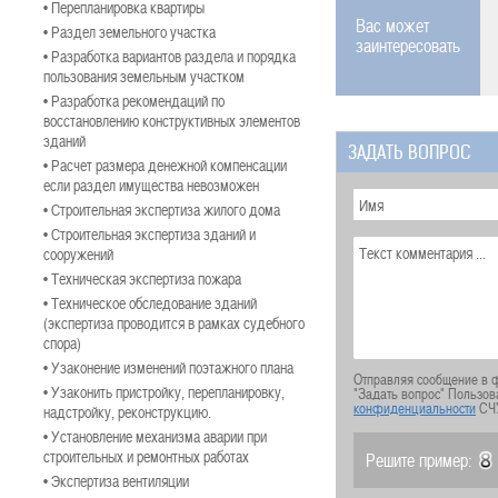
• Перепланировка квартиры
Вас может
• Раздел земельного участка
заинтересовать
• Разработка вариантов раздела и порядка
пользования земельным участком
• Разработка рекомендаций по
восстановлению конструктивных элементов
зданий
ЗАДАТЬ ВОПРОС
• Расчет размера денежной компенсации
если раздел имущества невозможен
• Строительная экспертиза жилого дома
• Строительная экспертиза зданий и
сооружений
• Техническая экспертиза пожара
• Техническое обследование зданий
(экспертиза проводится в рамках судебного
спора)
• Узаконение изменений поэтажного плана
Отправляя сообщение в ф
• Узаконить пристройку, перепланировку,
"Задать вопрос" Пользов
конфиденциальности
СЧ
надстройку, реконструкцию.
• Установление механизма аварии при
строительных и ремонтных работах
Решите пример:
• Экспертиза вентиляции