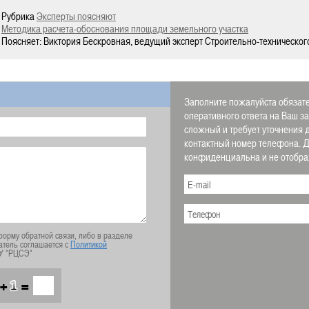
Рубрика
Эксперты поясняют
Методика расчета-обоснования площади земельного участка
Поясняет: Виктория Бескровная, ведущий эксперт Строительно-техническог
Заполните пожалуйста обязате
оперативного ответа на Ваш з
сложный и требует уточнения 
контактный номер телефона.
конфиденциальна и не отображ
орму обратной связи, либо в разделе
атель соглашается с
Политикой
У "РЦСЭ"
+
=