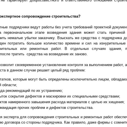
не гарантирует добросовестного и ответственного отношения строи
кспертное сопровождение строительства?
ые подрядчики ведут работы без учета требований проектной документ
а первоначальном этапе возведения здания может стать причиной 
нить немалые убытки заказчику. Взыскать же средства с подрядчика до
ден потратить большое количество времени и сил на изнурительные
овительных или ремонтных работ. В отдельных случаях здания, п
 после тратить средства на возведение их заново.
волит своевременное установление контроля за выполнением работ, а 
ста в данном случае решает целый ряд проблем:
татков, которые могут быть определены исключительно лицом, облада
й области;
а рекомендаций по их устранению;
ток сокрытия дефектов и маскировки их специальными средствами;
тов намеренного завышения расхода материалов с целью их хищения;
квидация прочих проблем и дефектов строительства.
 эксперта для сопровождения строительных и ремонтных работ обеспеч
ию договора со стороны подрядчика. Как правило, даже фирмы с сомнит