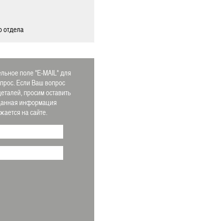
о отдела
льное поле "E-MAIL" для
апрос. Если Ваш вопрос
деталей, просим оставить
 Данная информация
ается на сайте.