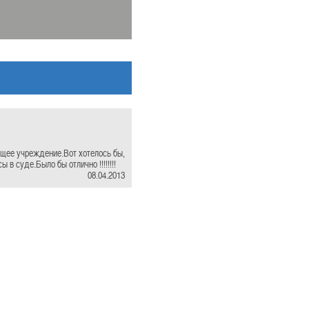
ее учреждение.Вот хотелось бы,
в суде.Было бы отлично !!!!!!!!
08.04.2013