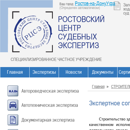
Ростов-на-ДонуУфа
Ваш город:
Зап
(Определен автоматически)
ход
суд
РОСТОВСКИЙ
ЦЕНТР
СУДЕБНЫХ
ЭКСПЕРТИЗ
СПЕЦИАЛИЗИРОВАННОЕ ЧАСТНОЕ УЧРЕЖДЕНИЕ
Главная
Экспертизы
Новости
Документы
Серт
Главная
СТРОИТЕЛ
Автороведческая экспертиза
Экспертное со
Автотехническая экспертиза
Строительство здания
Документарная экспертиза
качественном исполн