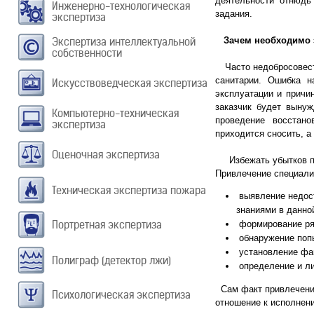
деятельности отнюдь 
Инженерно-технологическая
задания.
экспертиза
Экспертиза интеллектуальной
Зачем необходимо э
собственности
Часто недобросовестн
санитарии. Ошибка н
Искусствоведческая экспертиза
эксплуатации и причи
заказчик будет вынуж
Компьютерно-техническая
проведение восстан
экспертиза
приходится сносить, а
Оценочная экспертиза
Избежать убытков поз
Привлечение специали
Техническая экспертиза пожара
выявление недос
знаниями в данно
Портретная экспертиза
формирование ряд
обнаружение попы
установление фак
Полиграф (детектор лжи)
определение и ли
Сам факт привлечения
Психологическая экспертиза
отношение к исполнен