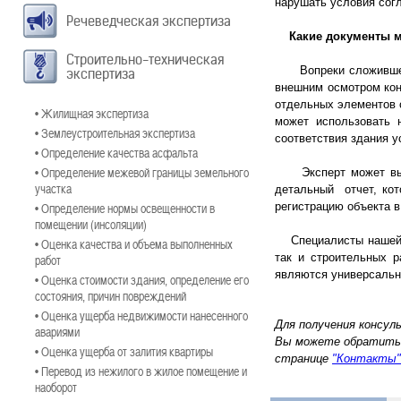
нарушать условия сог
Речеведческая экспертиза
Какие документы мо
Строительно-техническая
Вопреки сложившему
экспертиза
внешним осмотром кон
отдельных элементов 
• Жилищная экспертиза
может использовать 
• Землеустроительная экспертиза
соответствия здания 
• Определение качества асфальта
• Определение межевой границы земельного
Эксперт может выдат
участка
детальный отчет, кот
• Определение нормы освещенности в
регистрацию объекта в
помещении (инсоляции)
Специалисты нашей ф
• Оценка качества и объема выполненных
так и строительных р
работ
являются универсальн
• Оценка стоимости здания, определение его
состояния, причин повреждений
• Оценка ущерба недвижимости нанесенного
Для получения консул
авариями
Вы можете обратить
• Оценка ущерба от залития квартиры
странице
"Контакты"
• Перевод из нежилого в жилое помещение и
наоборот