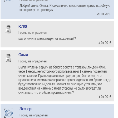
Добрый день, Ольга. К сожалению в настоящее время подобную
экспертизу не проводим.
20.01.2016
юлия
Город: не определен
как отличить александрит от подделки??
14.01.2016
Ольга
Город: не определен
Были куплены серьги из белого золота с топазом лондон- блю,
чере 1 месяц непостоянного использования 1 камень посветлел
очень сильно. При предъявлении продавцам, был ответ, что
нужноа независимая экспертиза о производственном браке, тогда
будут возвращены деньги. Может ли оценщик уточнить, что
воздействия на камень с моей стороны не было, и будет ли
считаться, что это брак производителя?
11.01.2016
Эксперт
Город: не определен