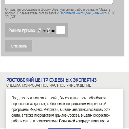
Отправляя сообщение в форму обратной связи, либо в разделе "Задать
вопрос" Пользователь соглашается с
Политикой конфиденциальности
СЧУ
"РЦСЭ"
+
=
Решите пример:
РОСТОВСКИЙ ЦЕНТР СУДЕБНЫХ ЭКСПЕРТИЗ
СПЕЦИАЛИЗИРОВАННОЕ ЧАСТНОЕ УЧРЕЖДЕНИЕ
344029, г. Ростов-на-Дону, ул. Металлургическая, д. 102/2, офис 308
Тел: 8 (863) 209-81-71, 8 (800) 100-34-14
Продолжая использовать сайт, Вы соглашаетесь с обработкой
персональных данных, собираемых посредством метрической
|
|
|
|
|
ГЛАВНАЯ
ЭКСПЕРТИЗЫ
НОВОСТИ
ДОКУМЕНТЫ
О НАС
КОНТАКТЫ
программы «Яндекс Метрика», в целях аналитики посещаемости
сайта, а также посредством файлов Cookies, в целях корректной
2006—2026 СЧУ «Ростовский центр судебных экспертиз»
работы сайта, в соответствии с
Политикой конфиденциальности