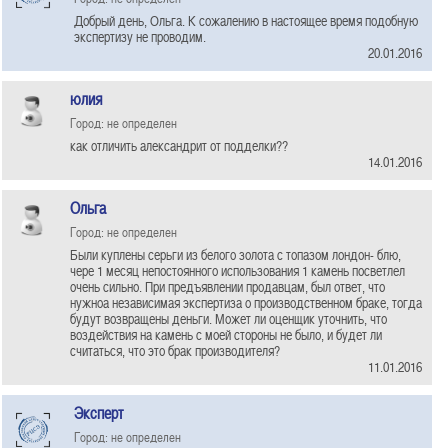
Добрый день, Ольга. К сожалению в настоящее время подобную
экспертизу не проводим.
20.01.2016
юлия
Город: не определен
как отличить александрит от подделки??
14.01.2016
Ольга
Город: не определен
Были куплены серьги из белого золота с топазом лондон- блю,
чере 1 месяц непостоянного использования 1 камень посветлел
очень сильно. При предъявлении продавцам, был ответ, что
нужноа независимая экспертиза о производственном браке, тогда
будут возвращены деньги. Может ли оценщик уточнить, что
воздействия на камень с моей стороны не было, и будет ли
считаться, что это брак производителя?
11.01.2016
Эксперт
Город: не определен