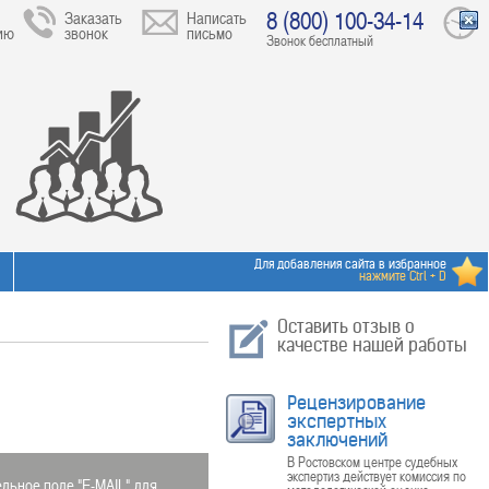
8 (800) 100-34-14
Заказать
Написать
ию
звонок
письмо
Звонок бесплатный
Для добавления сайта в избранное
нажмите Ctrl + D
Оставить отзыв о
качестве нашей работы
Рецензирование
экспертных
заключений
В Ростовском центре судебных
экспертиз действует комиссия по
льное поле "E-MAIL" для