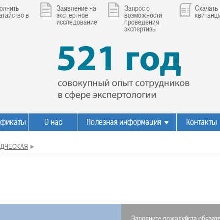
олнить
Заявление на
Запрос о
Скачать
атайство в
экспертное
возможности
квитанц
исследование
проведения
экспертизы
ификаты
О нас
Полезная информация
Контакты
ЕДЧЕСКАЯ
Заполните пожалуйста обязате