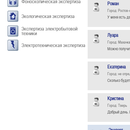
Фоноскопическая экспертиза
Роман
Город: Ростов-
Экологическая экспертиза
У меня есть д
Экспертиза электробытовой
техники
Луара
Город: Махачк
Электротехническая экспертиза
Можно получит
Екатерина
Город: не опр
Сколько будет
Кристина
Город: Тверь
Добрый день. 