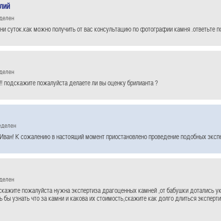
олий
еделен
ни суток.как можно получить от вас консультацию по фотографии камня .ответьте п
еделен
!! подскажите пожалуйста делаете ли вы оценку брилианта ?
еделен
Иван! К сожалению в настоящий момент приостановлено проведение подобных экспе
еделен
скажите пожалуйста нужна экспертиза драгоценных камней ,от бабушки дотались у
ь бы узнать что за камни и какова их стоимость,скажите как долго длиться эксперти