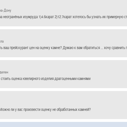
на-Дону
ва неогранёных изумруда 1)4.6карат 2)12.7карат хотелось бы узнать их примерную 
ала
ь ваш прейскурант цен на оценку камне? Думаю к вам обратиться ... хочу сравнить 
еделен
 стоить оценка ювелирного изделия драгоценными камнями
Можно ли у вас произвести оценку не обработанных камней?