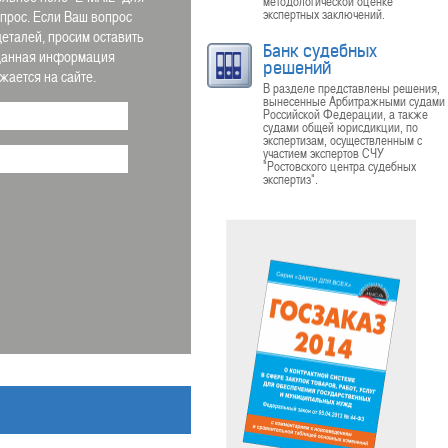
методологической оценке
экспертных заключений.
апрос. Если Ваш вопрос
деталей, просим оставить
Банк судебных
 Данная информация
решений
ается на сайте.
В разделе представлены решения,
вынесенные Арбитражными судами
Российской Федерации, а также
судами общей юрисдикции, по
экспертизам, осуществленным с
участием экспертов СЧУ
"Ростовского центра судебных
экспертиз".