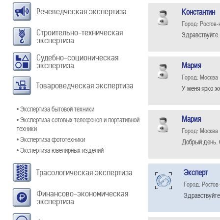
Константин
Речеведческая экспертиза
Город: Ростов-
Строительно-техническая
Здравствуйте. 
экспертиза
Судебно-соционическая
Мария
экспертиза
Город: Москва
Товароведческая экспертиза
У меня ярко ж
• Экспертиза бытовой техники
Мария
• Экспертиза сотовых телефонов и портативной
техники
Город: Москва
• Экспертиза фототехники
Добрый день. 
• Экспертиза ювелирных изделий
Эксперт
Трасологическая экспертиза
Город: Ростов
Финансово-экономическая
Здравствуйте
экспертиза