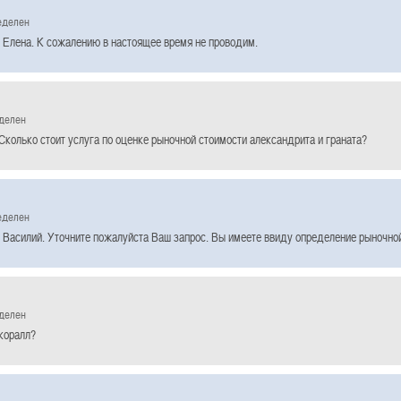
еделен
 Елена. К сожалению в настоящее время не проводим.
еделен
Сколько стоит услуга по оценке рыночной стоимости александрита и граната?
еделен
 Василий. Уточните пожалуйста Ваш запрос. Вы имеете ввиду определение рыночно
еделен
 коралл?