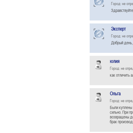
Город: не опр
Здравствуйте
Эксперт
Город: не опр
Добрый день,
юлия
Город: не опр
как отличить 
Ольга
Город: не опр
Были куплены 
сильно. При п
возвращены ден
брак производ