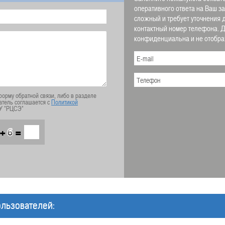
оперативного ответа на Ваш з
сложный и требует уточнения 
контактный номер телефона.
конфиденциальна и не отображ
орму обратной связи, либо в разделе
атель соглашается с
Политикой
У "РЦСЭ"
+
=
льзователей: