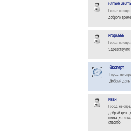
нагаев анат
Город: не опр
доброго време
игорь555
Город: не опр
Здравствуйте 
Эксперт
Город: не опр
Добрый день 
иван
Город: не опр
добрый день ,
цвета ,хотелос
спасибо.