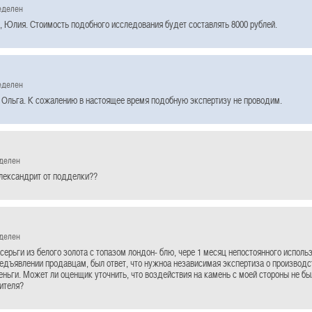
еделен
, Юлия. Стоимость подобного исследования будет составлять 8000 рублей.
еделен
 Ольга. К сожалению в настоящее время подобную экспертизу не проводим.
еделен
александрит от подделки??
еделен
серьги из белого золота с топазом лондон- блю, чере 1 месяц непостоянного исполь
редъявлении продавцам, был ответ, что нужноа независимая экспертиза о производс
ьги. Может ли оценщик уточнить, что воздействия на камень с моей стороны не было
ителя?