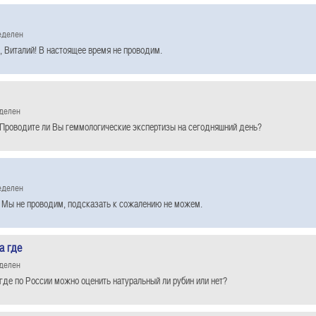
еделен
, Виталий! В настоящее время не проводим.
еделен
Проводите ли Вы геммологические экспертизы на сегодняшний день?
еделен
 Мы не проводим, подсказать к сожалению не можем.
а где
еделен
где по России можно оценить натуральный ли рубин или нет?