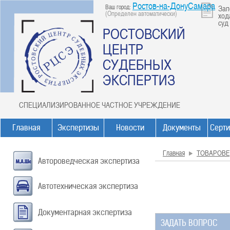
Ростов-на-ДонуСамара
Ваш город:
Зап
(Определен автоматически)
ход
суд
РОСТОВСКИЙ
ЦЕНТР
СУДЕБНЫХ
ЭКСПЕРТИЗ
СПЕЦИАЛИЗИРОВАННОЕ ЧАСТНОЕ УЧРЕЖДЕНИЕ
Главная
Экспертизы
Новости
Документы
Серт
Главная
ТОВАРОВ
Автороведческая экспертиза
Автотехническая экспертиза
Документарная экспертиза
ЗАДАТЬ ВОПРОС