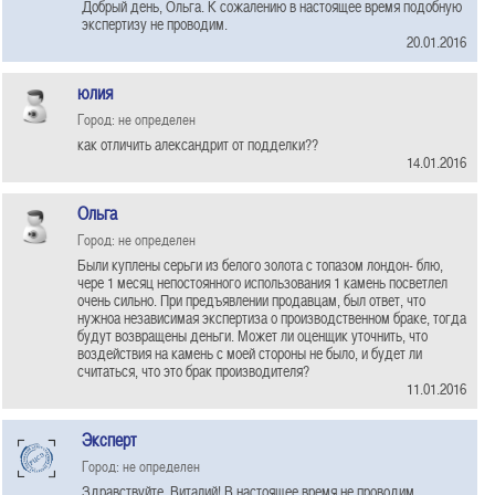
Добрый день, Ольга. К сожалению в настоящее время подобную
экспертизу не проводим.
20.01.2016
юлия
Город: не определен
как отличить александрит от подделки??
14.01.2016
Ольга
Город: не определен
Были куплены серьги из белого золота с топазом лондон- блю,
чере 1 месяц непостоянного использования 1 камень посветлел
очень сильно. При предъявлении продавцам, был ответ, что
нужноа независимая экспертиза о производственном браке, тогда
будут возвращены деньги. Может ли оценщик уточнить, что
воздействия на камень с моей стороны не было, и будет ли
считаться, что это брак производителя?
11.01.2016
Эксперт
Город: не определен
Здравствуйте, Виталий! В настоящее время не проводим.