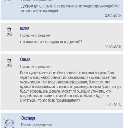
Добрый день, Ольга. К сожалению в настоящее время подобную
экспертизу не проводим.
20.01.2016
юлия
Город: не определен
как отличить александрит от подделки??
14.01.2016
Ольга
Город: не определен
Были куплены серьги из белого золота с топазом лондон- блю,
чере 1 месяц непостоянного использования 1 камень посветлел
очень сильно. При предъявлении продавцам, был ответ, что
нужноа независимая экспертиза о производственном браке, тогда
будут возвращены деньги. Может ли оценщик уточнить, что
воздействия на камень с моей стороны не было, и будет ли
считаться, что это брак производителя?
11.01.2016
Эксперт
Город: не определен