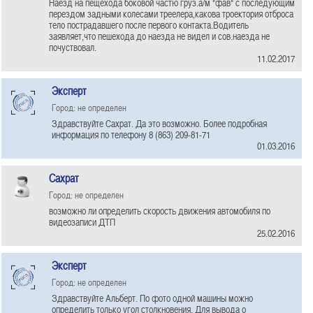
Наезд на пещехода боковой частю груз.а/м "фав" с последующим
перездом задными колесами треелера,какова троектория отброса
тело пострадавшего после первого контакта.Водитель
заявляет,что пешехода до наезда не видел и сов.наезда не
почуствовал.
11.02.2017
Эксперт
Город: не определен
Здравствуйте Сахрат. Да это возможно. Более подробная
информация по телефону 8 (863) 209-81-71
01.03.2016
Сахрат
Город: не определен
возможно ли определить скорость движения автомобиля по
видеозаписи ДТП
25.02.2016
Эксперт
Город: не определен
Здравствуйте Альберт. По фото одной машины можно
определить только угол столкновения. Для вывода о