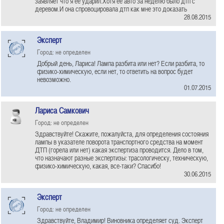
заявляет что я ее ударил.Хотя ее авто за неделю было дтп с
деревом.И она спровоцировала дтп как мне это доказать
28.08.2015
Эксперт
Город: не определен
Добрый день, Лариса! Лампа разбита или нет? Если разбита, то
физико-химическую, если нет, то ответить на вопрос будет
невозможно.
01.07.2015
Лариса Самкович
Город: не определен
Здравствуйте! Скажите, пожалуйста, для определения состояния
лампы в указателе поворота транспортного средства на момент
ДТП (горела или нет) какая экспертиза проводится. Дело в том,
что назначают разные экспертизы: трасологическу, техническую,
физико-химическую, какая, все-таки? Спасибо!
30.06.2015
Эксперт
Город: не определен
Здравствуйте, Владимир! Виновника определяет суд. Эксперт