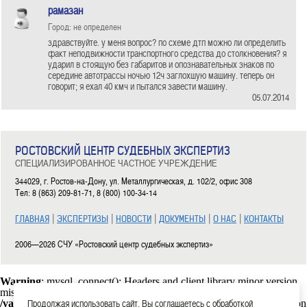
рамазан
Город: не определен
здравствуйте. у меня вопрос? по схеме дтп можно ли определить
факт неподвижности транспортного средства до столкновения? я
ударил в стоящую без габаритов и опознавательных знаков по
середине автотрассы ночью 12ч заглохшую машину. теперь он
говорит; я ехал 40 кмч и пытался завести машину.
05.07.2014
РОСТОВСКИЙ ЦЕНТР СУДЕБНЫХ ЭКСПЕРТИЗ
СПЕЦИАЛИЗИРОВАННОЕ ЧАСТНОЕ УЧРЕЖДЕНИЕ
344029, г. Ростов-на-Дону, ул. Металлургическая, д. 102/2, офис 308
Тел: 8 (863) 209-81-71, 8 (800) 100-34-14
|
|
|
|
|
ГЛАВНАЯ
ЭКСПЕРТИЗЫ
НОВОСТИ
ДОКУМЕНТЫ
О НАС
КОНТАКТЫ
2006—2026 СЧУ «Ростовский центр судебных экспертиз»
Warning
: mysql_connect(): Headers and client library minor version
mismatch. Headers:101113 Library:30317 in
Продолжая использовать сайт, Вы соглашаетесь с обработкой
/var/www/rostexpert.ru/data/www/rostexpert.ru/blocks/db.php
on