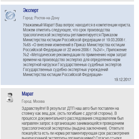
Эксперт
Город: Ростов-на-Дону
Уважаемый Марат! Ваш вопрос находится в компетенции юриста.
Можем отметить следующее, что срок производства
трасологической экспертизы регламентируется Приказом
Министерства юстиции Российской федерации от 19.03.2008 г.
№65 «О внесении изменений в Приказ Министерства юстиции
Российской Федерации от 22 июня 2006 г. №241», Приложение
№2 «Методические рекомендации по применению норм затрат
времени на производство экспертиз для определения норм
экспертной нагрузки Государственных судебных экспертов
Государственных судебно-экспертных учреждений
Министерства юстиции Российской Федерации»
19.12.2017
Марат
Город: Москва
Здравствуйте! В результат ДТП наш авто был поставлен на
стоянку как вещ.док. (есть погибшие с другой стороны). В
процессе документального расследования следователем был
направлен запрос в организацию занимающейся проведением
трассологоческой экспертизы (выдача заключения). Ответьте
пожалуйста есть ли норма регламентирующая срок рассмотрения
вышеуказанной экспертизы организациями? Согасно ссылке