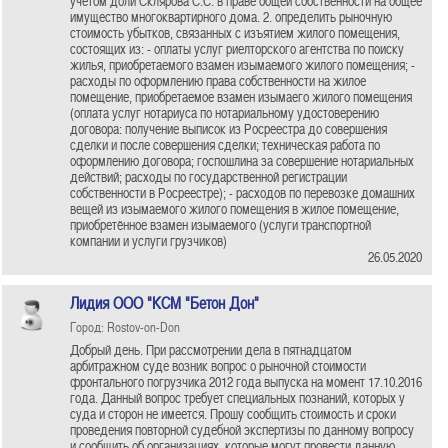
учётом доли Склярова С.С. в праве общей собственности на общее
имущество многоквартирного дома. 2. определить рыночную
стоимость убытков, связанных с изъятием жилого помещения,
состоящих из: - оплаты услуг риелторского агентства по поиску
жилья, приобретаемого взамен изымаемого жилого помещения; -
расходы по оформлению права собственности на жилое
помещение, приобретаемое взамен изымаего жилого помещения
(оплата услуг нотариуса по нотариальному удостоверению
договора: получение выписок из Росреестра до совершения
сделки и после совершения сделки; техническая работа по
оформлению договора; госпошлина за совершение нотариальных
действий; расходы по государственной регистрации
собственности в Росреестре); - расходов по перевозке домашних
вещей из изымаемого жилого помещения в жилое помещение,
приобретённое взамен изымаемого (услуги транспортной
компании и услуги грузчиков)
26.05.2020
Лидия ООО "КСМ "Бетон Дон"
Город: Rostov-on-Don
Добрый день. При рассмотрении дела в пятнадцатом
арбитражном суде возник вопрос о рыночной стоимости
фронтального погрузчика 2012 года выпуска на момент 17.10.2016
года. Данный вопрос требует специальных познаний, которых у
суда и сторон не имеется. Прошу сообщить стоимость и сроки
проведения повторной судебной экспертизы по данному вопросу
и сообщить об организациях, которые могут провести данную