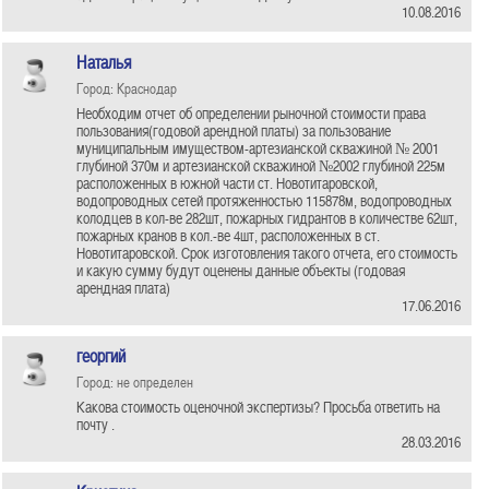
10.08.2016
Наталья
Город: Краснодар
Необходим отчет об определении рыночной стоимости права
пользования(годовой арендной платы) за пользование
муниципальным имуществом-артезианской скважиной № 2001
глубиной 370м и артезианской скважиной №2002 глубиной 225м
расположенных в южной части ст. Новотитаровской,
водопроводных сетей протяженностью 115878м, водопроводных
колодцев в кол-ве 282шт, пожарных гидрантов в количестве 62шт,
пожарных кранов в кол.-ве 4шт, расположенных в ст.
Новотитаровской. Срок изготовления такого отчета, его стоимость
и какую сумму будут оценены данные объекты (годовая
арендная плата)
17.06.2016
георгий
Город: не определен
Какова стоимость оценочной экспертизы? Просьба ответить на
почту .
28.03.2016