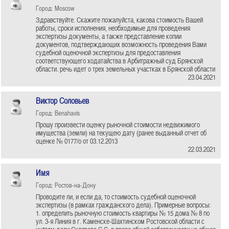
Город: Moscow
Здравствуйте. Скажите пожалуйста, какова стоимость Вашей
работы, сроки исполнения, необходимые для проведения
экспертизы документы, а также представление копии
документов, подтверждающих возможность проведения Вами
судебной оценочной экспертизы для предоставления
соответствующего ходатайства в Арбитражный суд Брянской
области. речь идет о трех земельных участках в Брянской области
23.04.2021
Виктор Соловьев
Город: Benahavis
Прошу произвести оценку рыночной стоимости недвижимого
имущества (земли) на текущею дату (ранее выданный отчет об
оценке № 0177/о от 03.12.2013
22.03.2021
Имя
Город: Ростов-на-Дону
Проводите ли, и если да, то стоимость судебной оценочной
экспертизы (в рамках гражданского дела). Примерные вопросы:
1. определить рыночную стоимость квартиры № 15 дома № 8 по
ул. 3-я Линия в г. Каменске-Шахтинском Ростовской области с