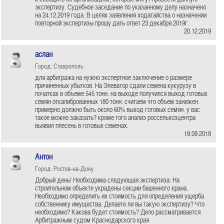
экспертизу. Судебное заседание по указанному делу назначено
на 24.12.2019 года. В целях заявления ходатайства о назначении
повторной экспертизы прошу дать ответ 23 декабря 2019г.
20.12.2019
аслан
Город: Ставрополь
для арбитража на нужно экспертное заключение о размере
причиненных убытков. На Элеватор сдали семена кукурузу в
початках в объеме 545 тонн. на выходе получился выход готовых
семян откалиброванных 180 тонн. считаем что объем занижен.
примерно должно быть около 60% выход готовых семян. у вас
такое можно заказать? кроме того анализ россельхозцентра
выявил плесень в готовых семенах.
18.09.2018
Антон
Город: Ростов-на-Дону
Добрый день! Необходима следующая экспертиза: На
строительном объекте украдены секции башенного крана.
Необходимо определить их стоимость для определения ущерба
собственнику имущества. Делаете ли вы такую экспертизу? Что
необходимо? Какова будет стоимость? Дело рассматривается
Арбитражным судом Краснодарского края