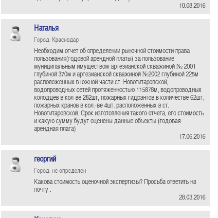
10.08.2016
Наталья
Город: Краснодар
Необходим отчет об определении рыночной стоимости права
пользования(годовой арендной платы) за пользование
муниципальным имуществом-артезианской скважиной № 2001
глубиной 370м и артезианской скважиной №2002 глубиной 225м
расположенных в южной части ст. Новотитаровской,
водопроводных сетей протяженностью 115878м, водопроводных
колодцев в кол-ве 282шт, пожарных гидрантов в количестве 62шт,
пожарных кранов в кол.-ве 4шт, расположенных в ст.
Новотитаровской. Срок изготовления такого отчета, его стоимость
и какую сумму будут оценены данные объекты (годовая
арендная плата)
17.06.2016
георгий
Город: не определен
Какова стоимость оценочной экспертизы? Просьба ответить на
почту .
28.03.2016