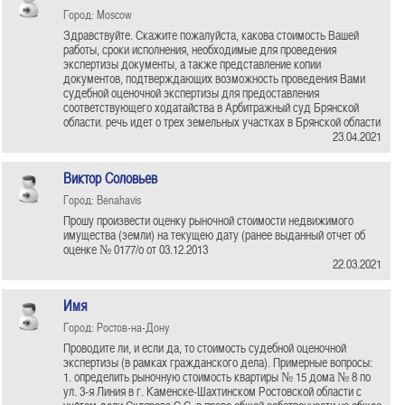
Город: Moscow
Здравствуйте. Скажите пожалуйста, какова стоимость Вашей
работы, сроки исполнения, необходимые для проведения
экспертизы документы, а также представление копии
документов, подтверждающих возможность проведения Вами
судебной оценочной экспертизы для предоставления
соответствующего ходатайства в Арбитражный суд Брянской
области. речь идет о трех земельных участках в Брянской области
23.04.2021
Виктор Соловьев
Город: Benahavis
Прошу произвести оценку рыночной стоимости недвижимого
имущества (земли) на текущею дату (ранее выданный отчет об
оценке № 0177/о от 03.12.2013
22.03.2021
Имя
Город: Ростов-на-Дону
Проводите ли, и если да, то стоимость судебной оценочной
экспертизы (в рамках гражданского дела). Примерные вопросы:
1. определить рыночную стоимость квартиры № 15 дома № 8 по
ул. 3-я Линия в г. Каменске-Шахтинском Ростовской области с