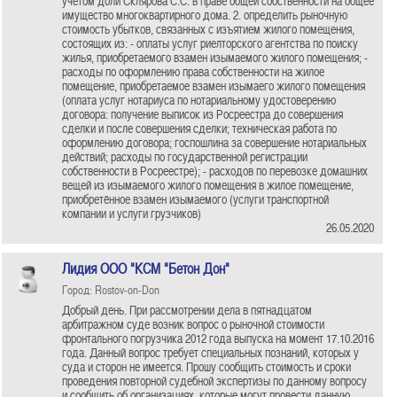
учётом доли Склярова С.С. в праве общей собственности на общее
имущество многоквартирного дома. 2. определить рыночную
стоимость убытков, связанных с изъятием жилого помещения,
состоящих из: - оплаты услуг риелторского агентства по поиску
жилья, приобретаемого взамен изымаемого жилого помещения; -
расходы по оформлению права собственности на жилое
помещение, приобретаемое взамен изымаего жилого помещения
(оплата услуг нотариуса по нотариальному удостоверению
договора: получение выписок из Росреестра до совершения
сделки и после совершения сделки; техническая работа по
оформлению договора; госпошлина за совершение нотариальных
действий; расходы по государственной регистрации
собственности в Росреестре); - расходов по перевозке домашних
вещей из изымаемого жилого помещения в жилое помещение,
приобретённое взамен изымаемого (услуги транспортной
компании и услуги грузчиков)
26.05.2020
Лидия ООО "КСМ "Бетон Дон"
Город: Rostov-on-Don
Добрый день. При рассмотрении дела в пятнадцатом
арбитражном суде возник вопрос о рыночной стоимости
фронтального погрузчика 2012 года выпуска на момент 17.10.2016
года. Данный вопрос требует специальных познаний, которых у
суда и сторон не имеется. Прошу сообщить стоимость и сроки
проведения повторной судебной экспертизы по данному вопросу
и сообщить об организациях, которые могут провести данную