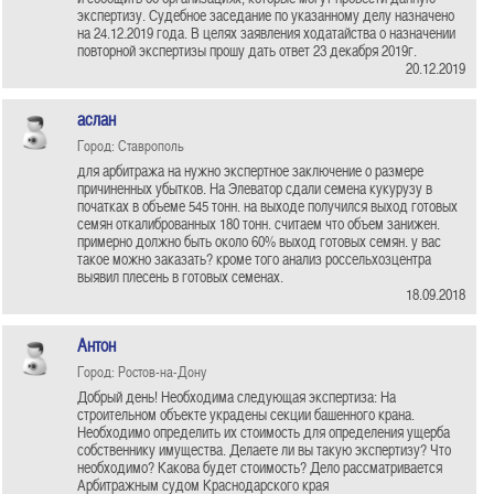
экспертизу. Судебное заседание по указанному делу назначено
на 24.12.2019 года. В целях заявления ходатайства о назначении
повторной экспертизы прошу дать ответ 23 декабря 2019г.
20.12.2019
аслан
Город: Ставрополь
для арбитража на нужно экспертное заключение о размере
причиненных убытков. На Элеватор сдали семена кукурузу в
початках в объеме 545 тонн. на выходе получился выход готовых
семян откалиброванных 180 тонн. считаем что объем занижен.
примерно должно быть около 60% выход готовых семян. у вас
такое можно заказать? кроме того анализ россельхозцентра
выявил плесень в готовых семенах.
18.09.2018
Антон
Город: Ростов-на-Дону
Добрый день! Необходима следующая экспертиза: На
строительном объекте украдены секции башенного крана.
Необходимо определить их стоимость для определения ущерба
собственнику имущества. Делаете ли вы такую экспертизу? Что
необходимо? Какова будет стоимость? Дело рассматривается
Арбитражным судом Краснодарского края