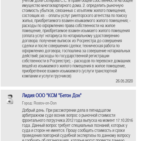
учётом доли Склярова С.С. в праве общей собственности на общее
имущество многоквартирного дома. 2. определить рыночную
стоимость убытков, связанных с изъятием жилого помещения,
состоящих из: - оплаты услуг риелторского агентства по поиску
жилья, приобретаемого взамен изымаемого жилого помещения; -
расходы по оформлению права собственности на жилое
помещение, приобретаемое взамен изымаего жилого помещения
(оплата услуг нотариуса по нотариальному удостоверению
договора: получение выписок из Росреестра до совершения
сделки и после совершения сделки; техническая работа по
оформлению договора; госпошлина за совершение нотариальных
действий; расходы по государственной регистрации
собственности в Росреестре); - расходов по перевозке домашних
вещей из изымаемого жилого помещения в жилое помещение,
приобретённое взамен изымаемого (услуги транспортной
компании и услуги грузчиков)
26.05.2020
Лидия ООО "КСМ "Бетон Дон"
Город: Rostov-on-Don
Добрый день. При рассмотрении дела в пятнадцатом
арбитражном суде возник вопрос о рыночной стоимости
фронтального погрузчика 2012 года выпуска на момент 17.10.2016
года. Данный вопрос требует специальных познаний, которых у
суда и сторон не имеется. Прошу сообщить стоимость и сроки
проведения повторной судебной экспертизы по данному вопросу
и сообщить об организациях, которые могут провести данную