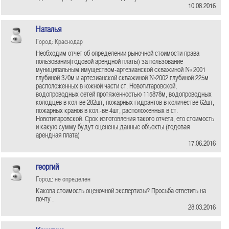
10.08.2016
Наталья
Город: Краснодар
Необходим отчет об определении рыночной стоимости права
пользования(годовой арендной платы) за пользование
муниципальным имуществом-артезианской скважиной № 2001
глубиной 370м и артезианской скважиной №2002 глубиной 225м
расположенных в южной части ст. Новотитаровской,
водопроводных сетей протяженностью 115878м, водопроводных
колодцев в кол-ве 282шт, пожарных гидрантов в количестве 62шт,
пожарных кранов в кол.-ве 4шт, расположенных в ст.
Новотитаровской. Срок изготовления такого отчета, его стоимость
и какую сумму будут оценены данные объекты (годовая
арендная плата)
17.06.2016
георгий
Город: не определен
Какова стоимость оценочной экспертизы? Просьба ответить на
почту .
28.03.2016