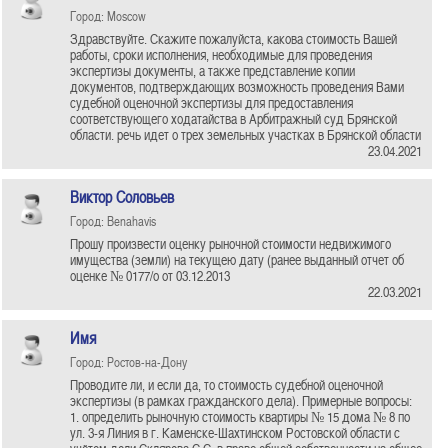
Город: Moscow
Здравствуйте. Скажите пожалуйста, какова стоимость Вашей
работы, сроки исполнения, необходимые для проведения
экспертизы документы, а также представление копии
документов, подтверждающих возможность проведения Вами
судебной оценочной экспертизы для предоставления
соответствующего ходатайства в Арбитражный суд Брянской
области. речь идет о трех земельных участках в Брянской области
23.04.2021
Виктор Соловьев
Город: Benahavis
Прошу произвести оценку рыночной стоимости недвижимого
имущества (земли) на текущею дату (ранее выданный отчет об
оценке № 0177/о от 03.12.2013
22.03.2021
Имя
Город: Ростов-на-Дону
Проводите ли, и если да, то стоимость судебной оценочной
экспертизы (в рамках гражданского дела). Примерные вопросы:
1. определить рыночную стоимость квартиры № 15 дома № 8 по
ул. 3-я Линия в г. Каменске-Шахтинском Ростовской области с