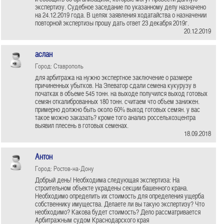
экспертизу. Судебное заседание по указанному делу назначено
на 24.12.2019 года. В целях заявления ходатайства о назначении
повторной экспертизы прошу дать ответ 23 декабря 2019г.
20.12.2019
аслан
Город: Ставрополь
для арбитража на нужно экспертное заключение о размере
причиненных убытков. На Элеватор сдали семена кукурузу в
початках в объеме 545 тонн. на выходе получился выход готовых
семян откалиброванных 180 тонн. считаем что объем занижен.
примерно должно быть около 60% выход готовых семян. у вас
такое можно заказать? кроме того анализ россельхозцентра
выявил плесень в готовых семенах.
18.09.2018
Антон
Город: Ростов-на-Дону
Добрый день! Необходима следующая экспертиза: На
строительном объекте украдены секции башенного крана.
Необходимо определить их стоимость для определения ущерба
собственнику имущества. Делаете ли вы такую экспертизу? Что
необходимо? Какова будет стоимость? Дело рассматривается
Арбитражным судом Краснодарского края