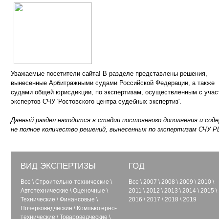
Уважаемые посетители сайта! В разделе представлены решения,
вынесенные Арбитражными судами Российской Федерации, а также
судами общей юрисдикции, по экспертизам, осуществленным с учас
экспертов СЧУ 'Ростовского центра судебных экспертиз'.
Данный раздел находится в стадии постоянного дополнения и сод
не полное количество решений, вынесенных по экспертизам СЧУ Р
ВИД ЭКСПЕРТИЗЫ
ГОД
Все
\
Строительно-технические
\
Все
\
2007
\
2008
\
2009
\
2010
\
Автотехнические
\
Оценочные
\
2011
\
2012
\
2013
\
2014
\
2015
\
Технические
\
Финансовые
\
2016
\
2017
\
2018
\
2019
Почерковедческие
\
Компьютерно-
технические
\
Товароведческие
\