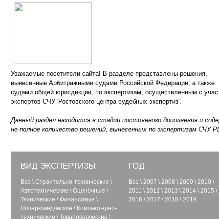
Уважаемые посетители сайта! В разделе представлены решения,
вынесенные Арбитражными судами Российской Федерации, а также
судами общей юрисдикции, по экспертизам, осуществленным с учас
экспертов СЧУ 'Ростовского центра судебных экспертиз'.
Данный раздел находится в стадии постоянного дополнения и сод
не полное количество решений, вынесенных по экспертизам СЧУ Р
ВИД ЭКСПЕРТИЗЫ
ГОД
Все
\
Строительно-технические
\
Все
\
2007
\
2008
\
2009
\
2010
\
Автотехнические
\
Оценочные
\
2011
\
2012
\
2013
\
2014
\
2015
\
Технические
\
Финансовые
\
2016
\
2017
\
2018
\
2019
Почерковедческие
\
Компьютерно-
технические
\
Товароведческие
\