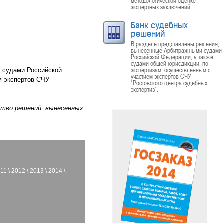
методологической оценке
экспертных заключений.
Банк судебных
решений
В разделе представлены решения,
вынесенные Арбитражными судами
Российской Федерации, а также
судами общей юрисдикции, по
экспертизам, осуществленным с
 судами Российской
участием экспертов СЧУ
м экспертов СЧУ
"Ростовского центра судебных
экспертиз".
ество решений, вынесенных
011
\
2012
\
2013
\
2014
\