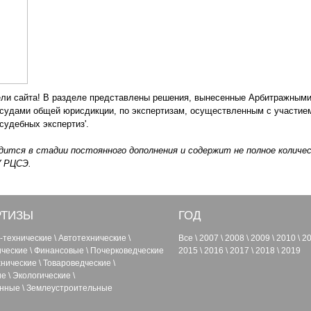
ли сайта! В разделе представлены решения, вынесенные Арбитражными
 судами общей юрисдикции, по экспертизам, осуществленным с участие
 судебных экспертиз'.
дится в стадии постоянного дополнения и содержит не полное колич
У РЦСЭ.
РТИЗЫ
ГОД
-технические
\
Автотехнические
\
Все
\
2007
\
2008
\
2009
\
2010
\
2
ические
\
Финансовые
\
Почерковедческие
2015
\
2016
\
2017
\
2018
\
2019
нические
\
Товароведческие
\
ие
\
Экологические
\
енные
\
Землеустроительные