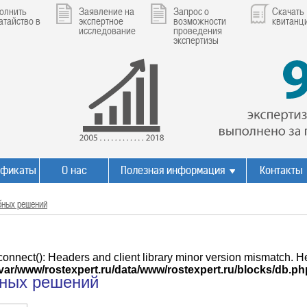
олнить
Заявление на
Запрос о
Скачать
атайство в
экспертное
возможности
квитанц
исследование
проведения
экспертизы
ификаты
О нас
Полезная информация
Контакты
бных решений
connect(): Headers and client library minor version mismatch. 
/var/www/rostexpert.ru/data/www/rostexpert.ru/blocks/db.ph
бных решений