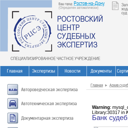
Ростов-на-Дону
Ваш город:
Зап
(Определен автоматически)
ход
суд
РОСТОВСКИЙ
ЦЕНТР
СУДЕБНЫХ
ЭКСПЕРТИЗ
СПЕЦИАЛИЗИРОВАННОЕ ЧАСТНОЕ УЧРЕЖДЕНИЕ
Главная
Экспертизы
Новости
Документы
Серт
Главная
Архив суде
Автороведческая экспертиза
Автотехническая экспертиза
Warning
: mysql_
Library:30317 in
Банк суде
Документарная экспертиза