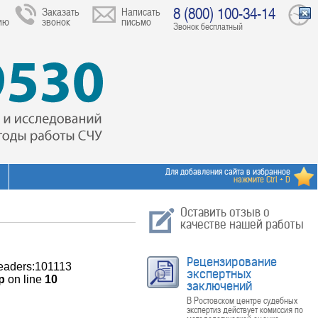
8 (800) 100-34-14
Заказать
Написать
ию
звонок
письмо
Звонок бесплатный
Для добавления сайта в избранное
нажмите Ctrl + D
Оставить отзыв о
качестве нашей работы
Рецензирование
Headers:101113
экспертных
p
on line
10
заключений
В Ростовском центре судебных
экспертиз действует комиссия по