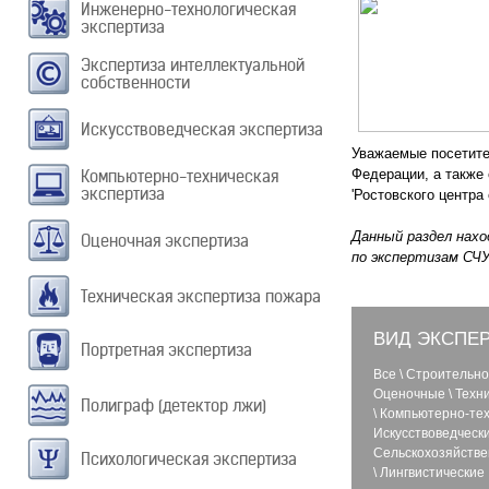
Инженерно-технологическая
экспертиза
Экспертиза интеллектуальной
собственности
Искусствоведческая экспертиза
Уважаемые посетите
Компьютерно-техническая
Федерации, а также
экспертиза
'Ростовского центра
Данный раздел нахо
Оценочная экспертиза
по экспертизам СЧ
Техническая экспертиза пожара
ВИД ЭКСПЕ
Портретная экспертиза
Все
\
Строительно
Оценочные
\
Техн
Полиграф (детектор лжи)
\
Компьютерно-тех
Искусствоведческ
Сельскохозяйств
Психологическая экспертиза
\
Лингвистические