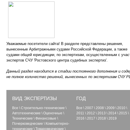
Уважаемые посетители сайта! В разделе представлены решения,
вынесенные Арбитражными судами Российской Федерации, а также
судами общей юрисдикции, по экспертизам, осуществленным с учас
экспертов СЧУ 'Ростовского центра судебных экспертиз'.
Данный раздел находится в стадии постоянного дополнения и сод
не полное количество решений, вынесенных по экспертизам СЧУ Р
ВИД ЭКСПЕРТИЗЫ
ГОД
Все
\
Строительно-технические
\
Все
\
2007
\
2008
\
2009
\
2010
\
Автотехнические
\
Оценочные
\
2011
\
2012
\
2013
\
2014
\
2015
\
Технические
\
Финансовые
\
2016
\
2017
\
2018
\
2019
Почерковедческие
\
Компьютерно-
технические
\
Товароведческие
\