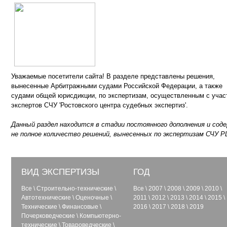
Уважаемые посетители сайта! В разделе представлены решения,
вынесенные Арбитражными судами Российской Федерации, а также
судами общей юрисдикции, по экспертизам, осуществленным с учас
экспертов СЧУ 'Ростовского центра судебных экспертиз'.
Данный раздел находится в стадии постоянного дополнения и сод
не полное количество решений, вынесенных по экспертизам СЧУ Р
ВИД ЭКСПЕРТИЗЫ
ГОД
Все
\
Строительно-технические
\
Все
\
2007
\
2008
\
2009
\
2010
\
Автотехнические
\
Оценочные
\
2011
\
2012
\
2013
\
2014
\
2015
\
Технические
\
Финансовые
\
2016
\
2017
\
2018
\
2019
Почерковедческие
\
Компьютерно-
технические
\
Товароведческие
\