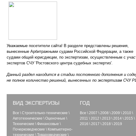
Уважаемые посетители сайта! В разделе представлены решения,
вынесенные Арбитражными судами Российской Федерации, а также
судами общей юрисдикции, по экспертизам, осуществленным с учас
экспертов СЧУ 'Ростовского центра судебных экспертиз'.
Данный раздел находится в стадии постоянного дополнения и сод
не полное количество решений, вынесенных по экспертизам СЧУ Р
ВИД ЭКСПЕРТИЗЫ
ГОД
Все
\
Строительно-технические
\
Все
\
2007
\
2008
\
2009
\
2010
\
Автотехнические
\
Оценочные
\
2011
\
2012
\
2013
\
2014
\
2015
\
Технические
\
Финансовые
\
2016
\
2017
\
2018
\
2019
Почерковедческие
\
Компьютерно-
технические
\
Товароведческие
\