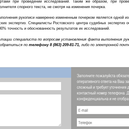
ртами при проведении исследований. Таким же образом, при прове
лнителя спорного текста, не смотря на изменения почерка.
ыполнения рукописи намеренно измененным почерком является одной и
ских экспертиз. Специалисты Ростовского центра судебных экспертиз
00% точность и обоснованность результатов их исследований.
ьтации специалиста по вопросам у
становления факта выполнения ру
 обратиться по
телефону
8 (863) 209-81-71,
либо по электронной почт
Заполните пожалуйста обязате
оперативного ответа на Ваш з
сложный и требует уточнения 
контактный номер телефона.
конфиденциальна и не отображ