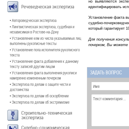
но выявляются экспе
Речеведческая экспертиза
идентифицировать испо
Установление факта в
• Автороведческая экспертиза
судебно-почерковедче
• Лингвистическая экспертиза, судебная и
который гарантирует 1
независимая в Ростове-на-Дону
• Установление кем из числа указываемых лиц
Для получения консул
выполнены рукописные тексты
почерком
, Вы можете
• Установление пола исполнителя рукописного
текста
• Установление факта добавления к данному
тексту записей другим лицом
ЗАДАТЬ ВОПРОС
• Установления факта выполнения рукописи
намеренно измененным почерком
• Экспертиза по делам о защите чести и
достоинства
• Экспертиза по делам об оскорблении
• Экспертиза по делам об экстремизме
Строительно-техническая
экспертиза
Судебно-соционическая