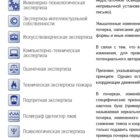
недостаточное освеще
Инженерно-технологическая
непривычной установк
экспертиза
письмо).
Экспертиза интеллектуальной
собственности
Умышленные изменения
почерка, написание др
формы и иные изменен
Искусствоведческая экспертиза
В связи с тем, что 
Компьютерно-техническая
изменения, для пров
экспертиза
потенциального автора
Оценочная экспертиза
Признаки, указывающи
принципе. Однако ес
координации движений 
Техническая экспертиза пожара
В почерках, изменё
Портретная экспертиза
специфические призн
наклона букв (приме
называемая зеркально
Полиграф (детектор лжи)
почерка, измененного
снижение темпа и коор
только подавить призн
Психологическая экспертиза
примера почерка перед