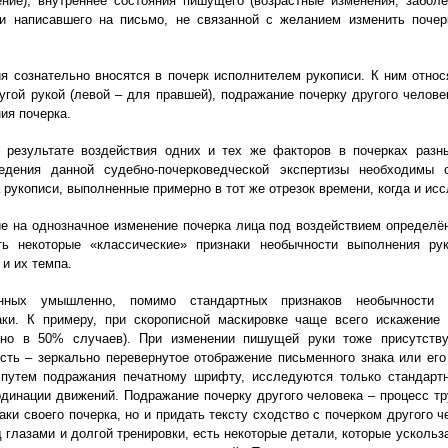
ние), внутреннее состояния пишущего (возрастные изменения, заболе
и написавшего на письмо, не связанной с желанием изменить почер
 сознательно вносятся в почерк исполнителем рукописи. К ним относ
угой рукой (левой – для правшей), подражание почерку другого челове
ия почерка.
в результате воздействия одних и тех же факторов в почерках раз
едения данной судебно-почерковедческой экспертизы необходимы о
 рукописи, выполненные примерно в тот же отрезок времени, когда и исс
е на однозначное изменение почерка лица под воздействием определё
ть некоторые «классические» признаки необычности выполнения рук
и их темпа.
нных умышленно, помимо стандартных признаков необычности в
аки. К примеру, при скорописной маскировке чаще всего искажение
рно в 50% случаев). При изменении пишущей руки тоже присутствуе
сть – зеркально перевернутое отображение письменного знака или ег
 путем подражания печатному шрифту, исследуются только стандартн
динации движений. Подражание почерку другого человека – процесс тру
аки своего почерка, но и придать тексту сходство с почерком другого 
 глазами и долгой тренировки, есть некоторые детали, которые усколь