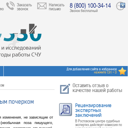
8 (800) 100-34-14
Заказать
Написать
ию
звонок
письмо
Звонок бесплатный
Для добавления сайта в избранное
нажмите Ctrl + D
ком
Оставить отзыв о
качестве нашей работы
ным почерком
Рецензирование
экспертных
заключений
 изменения, не зависящие от
В Ростовском центре судебных
(необычная поза пишущего,
экспертиз действует комиссия по