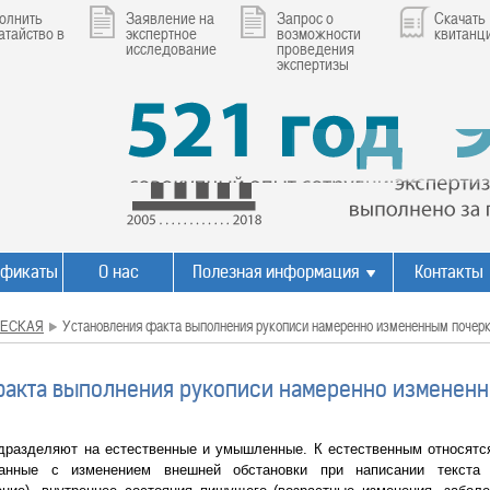
олнить
Заявление на
Запрос о
Скачать
атайство в
экспертное
возможности
квитанц
исследование
проведения
экспертизы
ификаты
О нас
Полезная информация
Контакты
ЕСКАЯ
Установления факта выполнения рукописи намеренно измененным почер
факта выполнения рукописи намеренно изменен
дразделяют на естественные и умышленные. К естественным относятся
занные с изменением внешней обстановки при написании текста 