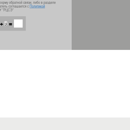
орму обратной связи, либо в разделе
атель соглашается с
Политикой
У "РЦСЭ"
+
=