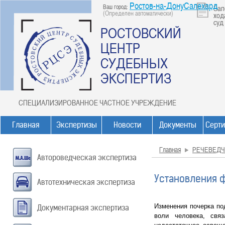
Ростов-на-ДонуСалехард
Ваш город:
Зап
(Определен автоматически)
ход
суд
РОСТОВСКИЙ
ЦЕНТР
СУДЕБНЫХ
ЭКСПЕРТИЗ
СПЕЦИАЛИЗИРОВАННОЕ ЧАСТНОЕ УЧРЕЖДЕНИЕ
Главная
Экспертизы
Новости
Документы
Серт
Главная
РЕЧЕВЕДЧ
Автороведческая экспертиза
Установления 
Автотехническая экспертиза
Изменения почерка по
Документарная экспертиза
воли человека, свя