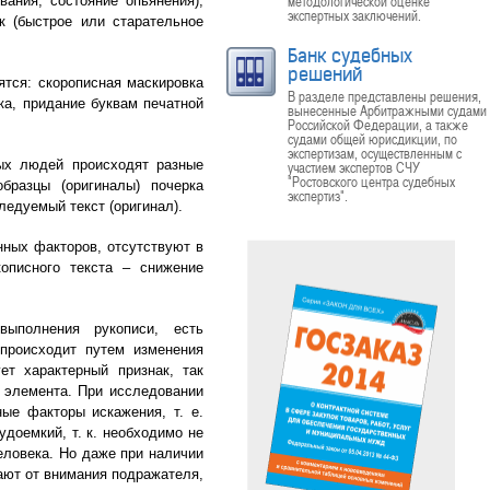
методологической оценке
вания, состояние опьянения),
экспертных заключений.
к (быстрое или старательное
Банк судебных
решений
ятся: скорописная маскировка
В разделе представлены решения,
ка, придание буквам печатной
вынесенные Арбитражными судами
Российской Федерации, а также
судами общей юрисдикции, по
экспертизам, осуществленным с
ных людей происходят разные
участием экспертов СЧУ
"Ростовского центра судебных
бразцы (оригиналы) почерка
экспертиз".
ледуемый текст (оригинал).
нных факторов, отсутствуют в
описного текста – снижение
ыполнения рукописи, есть
 происходит путем изменения
т характерный признак, так
о элемента. При исследовании
ые факторы искажения, т. е.
доемкий, т. к. необходимо не
человека. Но даже при наличии
зают от внимания подражателя,