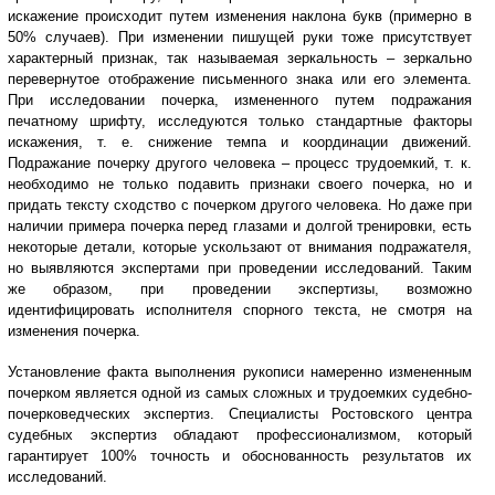
искажение происходит путем изменения наклона букв (примерно в
50% случаев). При изменении пишущей руки тоже присутствует
характерный признак, так называемая зеркальность – зеркально
перевернутое отображение письменного знака или его элемента.
При исследовании почерка, измененного путем подражания
печатному шрифту, исследуются только стандартные факторы
искажения, т. е. снижение темпа и координации движений.
Подражание почерку другого человека – процесс трудоемкий, т. к.
необходимо не только подавить признаки своего почерка, но и
придать тексту сходство с почерком другого человека. Но даже при
наличии примера почерка перед глазами и долгой тренировки, есть
некоторые детали, которые ускользают от внимания подражателя,
но выявляются экспертами при проведении исследований. Таким
же образом, при проведении экспертизы, возможно
идентифицировать исполнителя спорного текста, не смотря на
изменения почерка.
Установление факта выполнения рукописи намеренно измененным
почерком является одной из самых сложных и трудоемких судебно-
почерковедческих экспертиз. Специалисты Ростовского центра
судебных экспертиз обладают профессионализмом, который
гарантирует 100% точность и обоснованность результатов их
исследований.