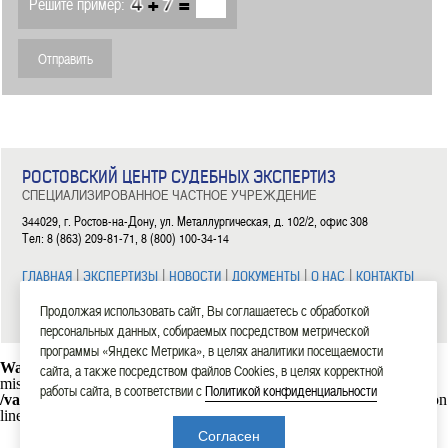
+
=
Решите пример:
РОСТОВСКИЙ ЦЕНТР СУДЕБНЫХ ЭКСПЕРТИЗ
СПЕЦИАЛИЗИРОВАННОЕ ЧАСТНОЕ УЧРЕЖДЕНИЕ
344029, г. Ростов-на-Дону, ул. Металлургическая, д. 102/2, офис 308
Тел: 8 (863) 209-81-71, 8 (800) 100-34-14
|
|
|
|
|
ГЛАВНАЯ
ЭКСПЕРТИЗЫ
НОВОСТИ
ДОКУМЕНТЫ
О НАС
КОНТАКТЫ
Продолжая использовать сайт, Вы соглашаетесь с обработкой
2006—2026 СЧУ «Ростовский центр судебных экспертиз»
персональных данных, собираемых посредством метрической
программы «Яндекс Метрика», в целях аналитики посещаемости
Warning
: mysql_connect(): Headers and client library minor version
сайта, а также посредством файлов Cookies, в целях корректной
mismatch. Headers:101113 Library:30317 in
работы сайта, в соответствии с
Политикой конфиденциальности
/var/www/rostexpert.ru/data/www/rostexpert.ru/blocks/db.php
on
line
10
Согласен