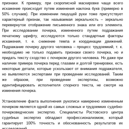
признаки. К примеру, при скорописной маскировке чаще всего
искажение происходит путем изменения наклона букв (примерно в
50% случаев). При изменении пишущей руки тоже присутствует
характерный признак, так называемая зеркальность – зеркально
перевернутое отображение письменного знака или его элемента.
При исследовании почерка, измененного путем подражания
печатному шрифту, исследуются только стандартные факторы
искажения, т. е. снижение темпа и координации движений.
Подражание почерку другого человека – процесс трудоемкий, т. к.
необходимо не только подавить признаки своего почерка, но и
придать тексту сходство с почерком другого человека. Но даже при
наличии примера почерка перед глазами и долгой тренировки, есть
некоторые детали, которые ускользают от внимания подражателя,
но выявляются экспертами при проведении исследований. Таким
же образом, при проведении экспертизы, возможно
идентифицировать исполнителя спорного текста, не смотря на
изменения почерка.
Установление факта выполнения рукописи намеренно измененным
почерком является одной из самых сложных и трудоемких судебно-
почерковедческих экспертиз. Специалисты Ростовского центра
судебных экспертиз обладают профессионализмом, который
гарантирует 100% точность и обоснованность результатов их
исследований.