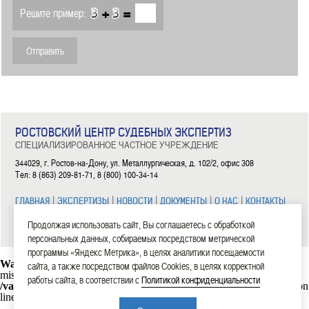
+
=
Решите пример:
РОСТОВСКИЙ ЦЕНТР СУДЕБНЫХ ЭКСПЕРТИЗ
СПЕЦИАЛИЗИРОВАННОЕ ЧАСТНОЕ УЧРЕЖДЕНИЕ
344029, г. Ростов-на-Дону, ул. Металлургическая, д. 102/2, офис 308
Тел: 8 (863) 209-81-71, 8 (800) 100-34-14
|
|
|
|
|
ГЛАВНАЯ
ЭКСПЕРТИЗЫ
НОВОСТИ
ДОКУМЕНТЫ
О НАС
КОНТАКТЫ
Продолжая использовать сайт, Вы соглашаетесь с обработкой
2006—2026 СЧУ «Ростовский центр судебных экспертиз»
персональных данных, собираемых посредством метрической
программы «Яндекс Метрика», в целях аналитики посещаемости
Warning
: mysql_connect(): Headers and client library minor version
сайта, а также посредством файлов Cookies, в целях корректной
mismatch. Headers:101113 Library:30317 in
работы сайта, в соответствии с
Политикой конфиденциальности
/var/www/rostexpert.ru/data/www/rostexpert.ru/blocks/db.php
on
line
10