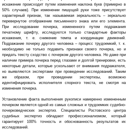
искажение происходит путем изменения наклона букв (примерно в
50% случаев). При изменении пишущей руки тоже присутствует
характерный признак, так называемая зеркальность – зеркально
перевернутое отображение письменного знака или его элемента.
При исследовании почерка, измененного путем подражания
печатному шрифту, исследуются только стандартные факторы
искажения, т. е. снижение темпа и координации движений.
Подражание почерку другого человека – процесс трудоемкий, т. к.
необходимо не только подавить признаки своего почерка, но и
придать тексту сходство с почерком другого человека. Но даже при
наличии примера почерка перед глазами и долгой тренировки, есть
некоторые детали, которые ускользают от внимания подражателя,
но выявляются экспертами при проведении исследований. Таким
же образом, при проведении экспертизы, возможно
идентифицировать исполнителя спорного текста, не смотря на
изменения почерка.
Установление факта выполнения рукописи намеренно измененным
почерком является одной из самых сложных и трудоемких судебно-
почерковедческих экспертиз. Специалисты Ростовского центра
судебных экспертиз обладают профессионализмом, который
гарантирует 100% точность и обоснованность результатов их
исследований.