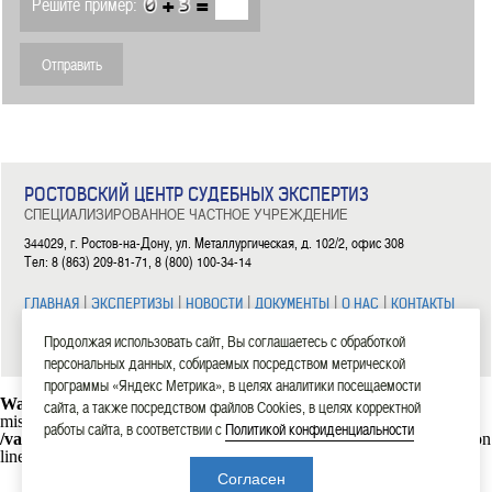
+
=
Решите пример:
РОСТОВСКИЙ ЦЕНТР СУДЕБНЫХ ЭКСПЕРТИЗ
СПЕЦИАЛИЗИРОВАННОЕ ЧАСТНОЕ УЧРЕЖДЕНИЕ
344029, г. Ростов-на-Дону, ул. Металлургическая, д. 102/2, офис 308
Тел: 8 (863) 209-81-71, 8 (800) 100-34-14
|
|
|
|
|
ГЛАВНАЯ
ЭКСПЕРТИЗЫ
НОВОСТИ
ДОКУМЕНТЫ
О НАС
КОНТАКТЫ
Продолжая использовать сайт, Вы соглашаетесь с обработкой
2006—2026 СЧУ «Ростовский центр судебных экспертиз»
персональных данных, собираемых посредством метрической
программы «Яндекс Метрика», в целях аналитики посещаемости
Warning
: mysql_connect(): Headers and client library minor version
сайта, а также посредством файлов Cookies, в целях корректной
mismatch. Headers:101113 Library:30317 in
работы сайта, в соответствии с
Политикой конфиденциальности
/var/www/rostexpert.ru/data/www/rostexpert.ru/blocks/db.php
on
line
10
Согласен