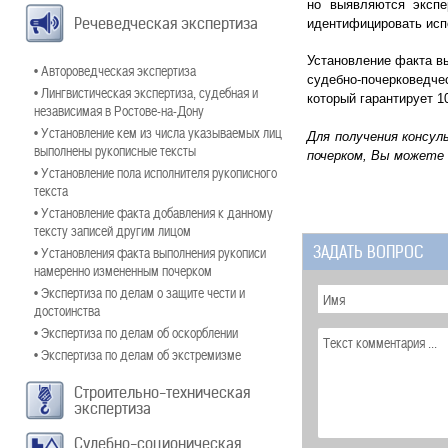
но выявляются экспе
Речеведческая экспертиза
идентифицировать испо
Установление факта в
• Автороведческая экспертиза
судебно-почерковедче
• Лингвистическая экспертиза, судебная и
который гарантирует 1
независимая в Ростове-на-Дону
• Установление кем из числа указываемых лиц
Для получения консул
выполнены рукописные тексты
почерком
, Вы можете
• Установление пола исполнителя рукописного
текста
• Установление факта добавления к данному
тексту записей другим лицом
ЗАДАТЬ ВОПРОС
• Установления факта выполнения рукописи
намеренно измененным почерком
• Экспертиза по делам о защите чести и
достоинства
• Экспертиза по делам об оскорблении
• Экспертиза по делам об экстремизме
Строительно-техническая
экспертиза
Судебно-соционическая