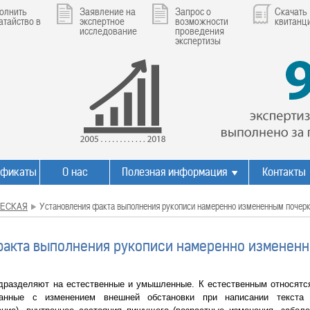
олнить
Заявление на
Запрос о
Скачать
атайство в
экспертное
возможности
квитанц
исследование
проведения
экспертизы
ификаты
О нас
Полезная информация
Контакты
ЕСКАЯ
Установления факта выполнения рукописи намеренно измененным почер
факта выполнения рукописи намеренно изменен
дразделяют на естественные и умышленные. К естественным относятся
занные с изменением внешней обстановки при написании текста 