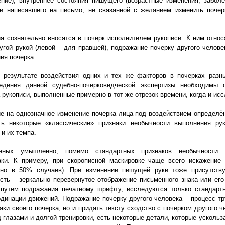
ние), внутреннее состояния пишущего (возрастные изменения, заболе
и написавшего на письмо, не связанной с желанием изменить почер
 сознательно вносятся в почерк исполнителем рукописи. К ним относ
угой рукой (левой – для правшей), подражание почерку другого челове
ия почерка.
в результате воздействия одних и тех же факторов в почерках раз
едения данной судебно-почерковедческой экспертизы необходимы о
 рукописи, выполненные примерно в тот же отрезок времени, когда и исс
е на однозначное изменение почерка лица под воздействием определё
ть некоторые «классические» признаки необычности выполнения рук
и их темпа.
нных умышленно, помимо стандартных признаков необычности в
аки. К примеру, при скорописной маскировке чаще всего искажение
рно в 50% случаев). При изменении пишущей руки тоже присутствуе
сть – зеркально перевернутое отображение письменного знака или ег
 путем подражания печатному шрифту, исследуются только стандартн
динации движений. Подражание почерку другого человека – процесс тру
аки своего почерка, но и придать тексту сходство с почерком другого 
 глазами и долгой тренировки, есть некоторые детали, которые усколь