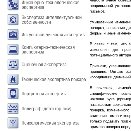
недостаточное освеще
Инженерно-технологическая
непривычной установк
экспертиза
письмо).
Экспертиза интеллектуальной
собственности
Умышленные изменения
почерка, написание др
формы и иные изменен
Искусствоведческая экспертиза
В связи с тем, что 
Компьютерно-техническая
изменения, для пров
экспертиза
потенциального автора
Оценочная экспертиза
Признаки, указывающи
принципе. Однако ес
координации движений 
Техническая экспертиза пожара
В почерках, изменё
Портретная экспертиза
специфические призн
наклона букв (приме
называемая зеркально
Полиграф (детектор лжи)
почерка, измененного
снижение темпа и коор
только подавить призн
Психологическая экспертиза
примера почерка перед