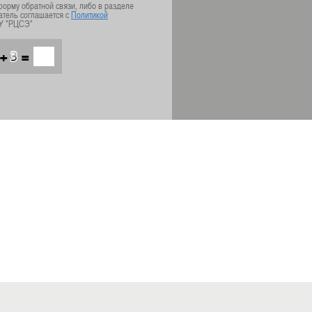
орму обратной связи, либо в разделе
атель соглашается с
Политикой
У "РЦСЭ"
+
=