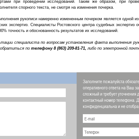
ртами при проведении исследований. Таким же образом, при прове
лнителя спорного текста, не смотря на изменения почерка.
ыполнения рукописи намеренно измененным почерком является одной и
ских экспертиз. Специалисты Ростовского центра судебных экспертиз
00% точность и обоснованность результатов их исследований.
ьтации специалиста по вопросам у
становления факта выполнения ру
 обратиться по
телефону
8 (863) 209-81-71,
либо по электронной почт
Заполните пожалуйста обязате
оперативного ответа на Ваш з
сложный и требует уточнения 
контактный номер телефона.
конфиденциальна и не отображ