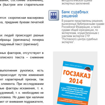
методологической оценке
вания, состояние опьянения),
экспертных заключений.
к (быстрое или старательное
Банк судебных
решений
ятся: скорописная маскировка
В разделе представлены решения,
ка, придание буквам печатной
вынесенные Арбитражными судами
Российской Федерации, а также
судами общей юрисдикции, по
экспертизам, осуществленным с
ных людей происходят разные
участием экспертов СЧУ
"Ростовского центра судебных
бразцы (оригиналы) почерка
экспертиз".
ледуемый текст (оригинал).
нных факторов, отсутствуют в
описного текста – снижение
ыполнения рукописи, есть
 происходит путем изменения
т характерный признак, так
о элемента. При исследовании
ые факторы искажения, т. е.
доемкий, т. к. необходимо не
человека. Но даже при наличии
зают от внимания подражателя,