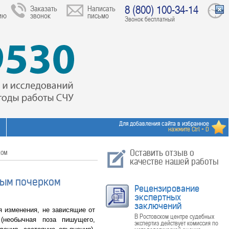
8 (800) 100-34-14
Заказать
Написать
ию
звонок
письмо
Звонок бесплатный
Для добавления сайта в избранное
нажмите Ctrl + D
ком
Оставить отзыв о
качестве нашей работы
ным почерком
Рецензирование
экспертных
заключений
 изменения, не зависящие от
В Ростовском центре судебных
(необычная поза пишущего,
экспертиз действует комиссия по