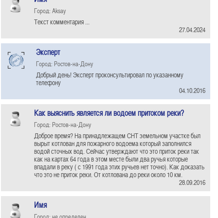
Город: Aksay
Текст комментария ...
27.04.2024
Эксперт
Город: Ростов-на-Дону
Добрый день! Эксперт проконсультировал по указанному
телефону
04.10.2016
Как выяснить является ли водоем притоком реки?
Город: Ростов-на-Дону
Доброе время? На принадлежащем СНТ земельном участке был
вырыт котлован для пожарного водоема который заполнился
водой сточных вод. Сейчас утверждают что это приток реки так
как на картах 64 года в этом месте были два ручья которые
впадали в реку ( с 1991 года этих ручьев нет точно). Как доказать
что это не приток реки. От котлована до реки около 10 км.
28.09.2016
Имя
Город: не определен