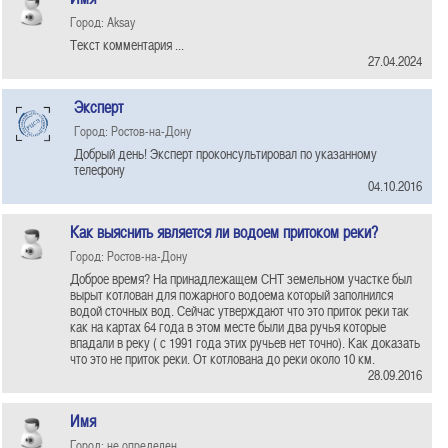
Город: Aksay
Текст комментария ...
27.04.2024
Эксперт
Город: Ростов-на-Дону
Добрый день! Эксперт проконсультировал по указанному
телефону
04.10.2016
Как выяснить является ли водоем притоком реки?
Город: Ростов-на-Дону
Доброе время? На принадлежащем СНТ земельном участке был
вырыт котлован для пожарного водоема который заполнился
водой сточных вод. Сейчас утверждают что это приток реки так
как на картах 64 года в этом месте были два ручья которые
впадали в реку ( с 1991 года этих ручьев нет точно). Как доказать
что это не приток реки. От котлована до реки около 10 км.
28.09.2016
Имя
Город: не определен