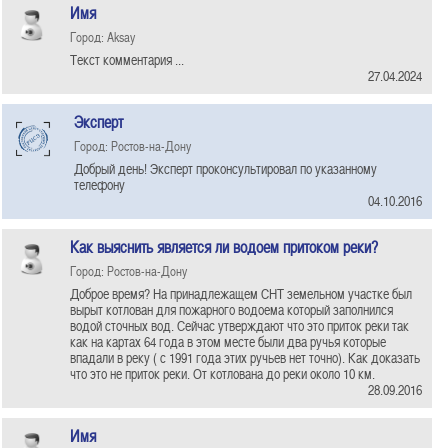
Имя
Город: Aksay
Текст комментария ...
27.04.2024
Эксперт
Город: Ростов-на-Дону
Добрый день! Эксперт проконсультировал по указанному
телефону
04.10.2016
Как выяснить является ли водоем притоком реки?
Город: Ростов-на-Дону
Доброе время? На принадлежащем СНТ земельном участке был
вырыт котлован для пожарного водоема который заполнился
водой сточных вод. Сейчас утверждают что это приток реки так
как на картах 64 года в этом месте были два ручья которые
впадали в реку ( с 1991 года этих ручьев нет точно). Как доказать
что это не приток реки. От котлована до реки около 10 км.
28.09.2016
Имя