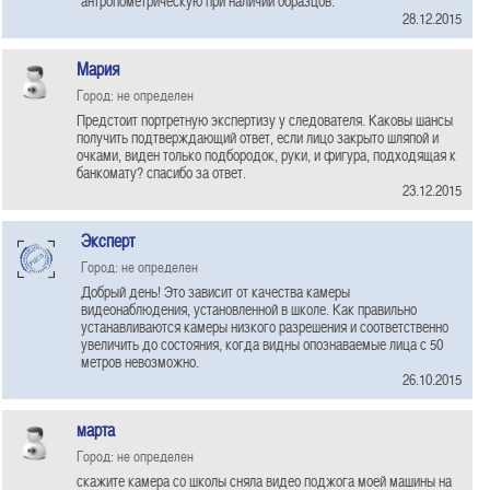
антропометрическую при наличии образцов.
28.12.2015
Мария
Город: не определен
Предстоит портретную экспертизу у следователя. Каковы шансы
получить подтверждающий ответ, если лицо закрыто шляпой и
очками, виден только подбородок, руки, и фигура, подходящая к
банкомату? спасибо за ответ.
23.12.2015
Эксперт
Город: не определен
Добрый день! Это зависит от качества камеры
видеонаблюдения, установленной в школе. Как правильно
устанавливаются камеры низкого разрешения и соответственно
увеличить до состояния, когда видны опознаваемые лица с 50
метров невозможно.
26.10.2015
марта
Город: не определен
скажите камера со школы сняла видео поджога моей машины на