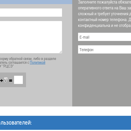
Заполните пожалуйста обязате
оперативного ответа на Ваш з
сложный и требует уточнения 
контактный номер телефона.
конфиденциальна и не отображ
орму обратной связи, либо в разделе
атель соглашается с
Политикой
У "РЦСЭ"
+
=
льзователей: