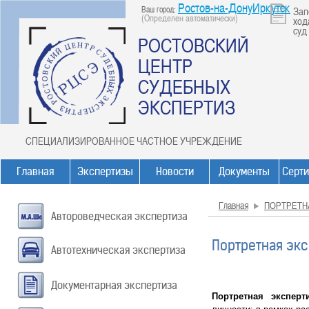
Ростов-на-ДонуИркутск
Ваш город:
Зап
(Определен автоматически)
ход
суд
РОСТОВСКИЙ
ЦЕНТР
СУДЕБНЫХ
ЭКСПЕРТИЗ
СПЕЦИАЛИЗИРОВАННОЕ ЧАСТНОЕ УЧРЕЖДЕНИЕ
Главная
Экспертизы
Новости
Документы
Серт
Главная
ПОРТРЕТН
Автороведческая экспертиза
Портретная эк
Автотехническая экспертиза
Документарная экспертиза
Портретная экспер