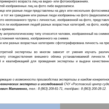
 примерного возраста лиц на видео- или фотоизображениях.
тей изображенных лиц на фото либо видеозаписи.
лицо или разные люди представлены на двух или нескольких фотоснимка
 и тот же гражданин или разные люди изображены на фото (видеозаписи
ото неопознанного трупа с личностью, изображенной на фото, представ
тся ли изображения людей разных возрастных категорий, на фото, изобр
ы времени.
му антропологическому типу относится человек, изображенный на снимке
сложения человека, изображенного на снимке.
ом или разных возрастных категориях сфотографирована личность на пр
ртретной экспертизы во многом зависит от умения изучать разл
ноту отождествления внешнего облика устанавливаемой личности.
ой и квалификацией для проведения экспертизы и выдачи качествен
ормацию о возможности производства экспертизы в каждом конкретно
ехнических экспертиз и исследований
СЧУ «Ростовский центр суде
евич Матвеенко,
тел.: 8 (863) 209-81-71, тел/факс: 8 (863) 200-28-12.