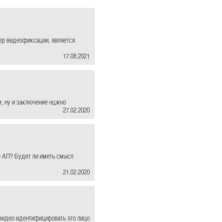
ер видеофиксации, является
17.08.2021
м, ну и заключение нцжно
27.02.2020
е АП? Будет ли иметь смысл
21.02.2020
у видео идентифицировать это лицо