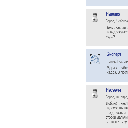
Наталия
Город: Чебокс
Возможно ли с
на видеокамер
куда?
Эксперт
Город: Ростов
Здравствуйте
кадра. В про
Несвели
Город: не опр
Добрый день! 
видеоролик на
что да есть он
второй мальчи
на экспертизу 