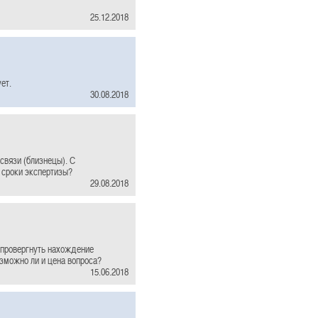
25.12.2018
ет.
30.08.2018
связи (близнецы). С
 сроки экспертизы?
29.08.2018
опровергнуть нахождение
зможно ли и цена вопроса?
15.06.2018