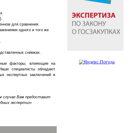
х.
).
ленном для сравнения.
ажениями одного и того же
.
едставленных снимках.
ичные факторы, влияющие на
 Наши специалисты обладают
ных экспертных заключений в
м случае Вам предоставит
бных экспертиз»