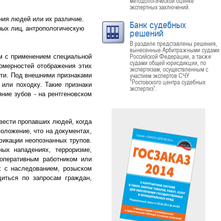
методологической оценке
экспертных заключений.
ния людей или их различие.
Банк судебных
ных лиц, антропологическую
решений
.
В разделе представлены решения,
вынесенные Арбитражными судами
Российской Федерации, а также
ям с применением специальной
судами общей юрисдикции, по
омерностей отображения этих
экспертизам, осуществленным с
участием экспертов СЧУ
сти. Под внешними признаками
"Ростовского центра судебных
 или походку. Такие признаки
экспертиз".
ние зубов - на рентгеновском
вести пропавших людей, когда
оложение, что на документах,
фикации неопознанных трупов.
ых нападениях, терроризме,
 оперативным работником или
х с наследованием, розыском
иться по запросам граждан,