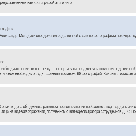
предоставленных вам фотографий этого лица
-на-Дону
Александр! Методики определения родственной связи по фотографиям не существу
нск
необходимо провести портретную экспертизу на предмет установления родственной 
талоном необходимо будет сравнить примерно 60 фотографий. Каковы стоимость и
В рамках дела об административном правонарушении необходимо подтвердить или 
 лица на видеоизображении, полученном с видеорегистратора сотрудников ДПС. Во