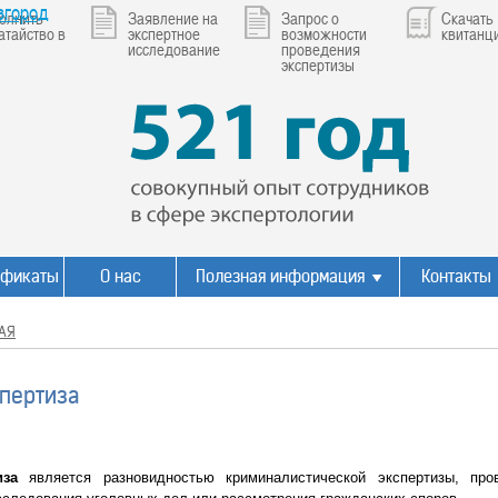
вгород
олнить
Заявление на
Запрос о
Скачать
атайство в
экспертное
возможности
квитанц
исследование
проведения
экспертизы
ификаты
О нас
Полезная информация
Контакты
АЯ
спертиза
тиза
является разновидностью криминалистической экспертизы, пр