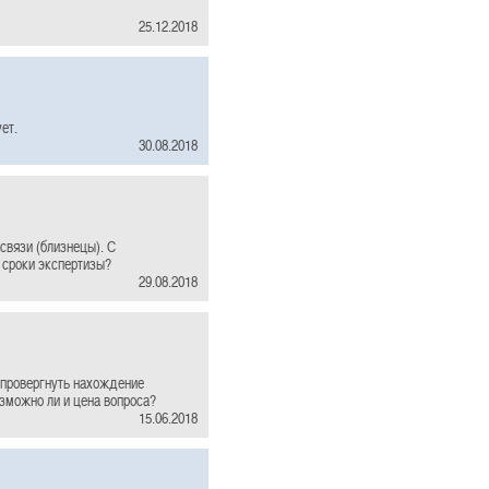
25.12.2018
ет.
30.08.2018
связи (близнецы). С
 сроки экспертизы?
29.08.2018
опровергнуть нахождение
зможно ли и цена вопроса?
15.06.2018