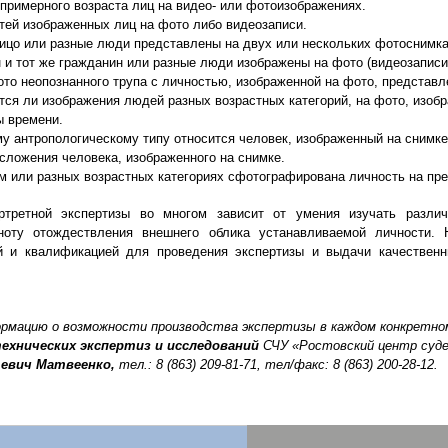
 примерного возраста лиц на видео- или фотоизображениях.
тей изображенных лиц на фото либо видеозаписи.
лицо или разные люди представлены на двух или нескольких фотоснимка
 и тот же гражданин или разные люди изображены на фото (видеозаписи
ото неопознанного трупа с личностью, изображенной на фото, представ
тся ли изображения людей разных возрастных категорий, на фото, изобр
ы времени.
му антропологическому типу относится человек, изображенный на снимке
сложения человека, изображенного на снимке.
ом или разных возрастных категориях сфотографирована личность на пр
ртретной экспертизы во многом зависит от умения изучать разл
ноту отождествления внешнего облика устанавливаемой личности.
ой и квалификацией для проведения экспертизы и выдачи качествен
ормацию о возможности производства экспертизы в каждом конкретно
ехнических экспертиз и исследований
СЧУ «Ростовский центр суде
евич Матвеенко,
тел.: 8 (863) 209-81-71, тел/факс: 8 (863) 200-28-12.