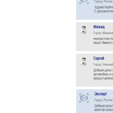
Город: Ростов
Здравствуйте
С документов
Мажид
Город: Махачк
неизвестное л
лица? Имеются
Сергей
Город: Нижний
Добрый день! 
автомобиль и 
предоставлени
Эксперт
Город: Ростов
Добрый день!
admin@rostexp