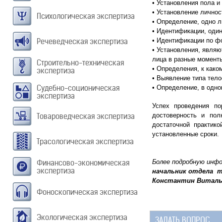
• Установления пола и
• Установление личнос
Психологическая экспертиза
• Определение, одно 
• Идентификации, один
Речеведческая экспертиза
• Идентификации по ф
• Установления, являю
лица в разные момент
Строительно-техническая
• Определения, к како
экспертиза
• Выявление типа тело
Судебно-соционическая
• Определение, в одн
экспертиза
Успех проведения по
Товароведческая экспертиза
достоверность и пол
достаточной практик
установленные сроки.
Трасологическая экспертиза
Финансово-экономическая
Более подробную инф
экспертиза
начальник отдела т
Константин Виталь
Фоноскопическая экспертиза
Экологическая экспертиза
ЗАДАТЬ ВОПРОС