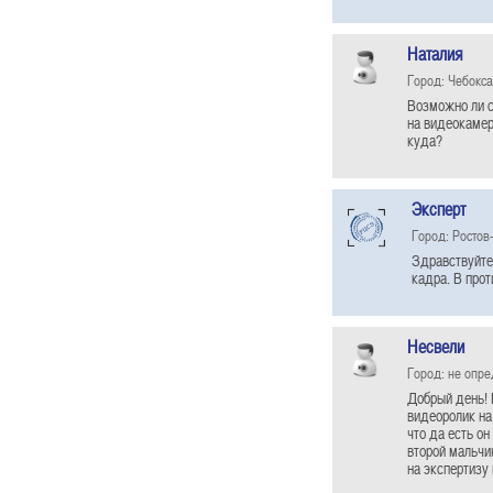
Наталия
Город: Чебокс
Возможно ли с
на видеокамер
куда?
Эксперт
Город: Ростов
Здравствуйте
кадра. В про
Несвели
Город: не опр
Добрый день! 
видеоролик на
что да есть он
второй мальчи
на экспертизу 