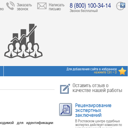
8 (800) 100-34-14
Заказать
Написать
ию
звонок
письмо
Звонок бесплатный
Для добавления сайта в избранное
нажмите Ctrl + D
Оставить отзыв о
качестве нашей работы
Рецензирование
экспертных
заключений
В Ростовском центре судебных
оводимой для идентификации
экспертиз действует комиссия по