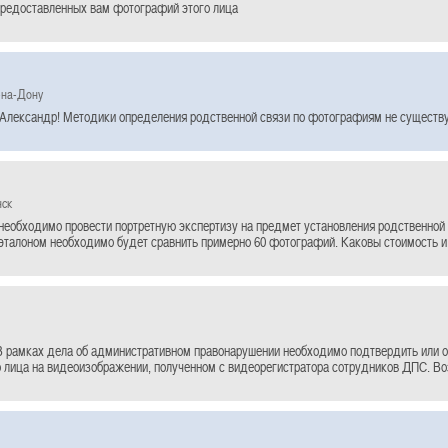
предоставленных вам фотографий этого лица
-на-Дону
Александр! Методики определения родственной связи по фотографиям не существу
нск
необходимо провести портретную экспертизу на предмет установления родственной 
талоном необходимо будет сравнить примерно 60 фотографий. Каковы стоимость и
В рамках дела об административном правонарушении необходимо подтвердить или 
 лица на видеоизображении, полученном с видеорегистратора сотрудников ДПС. Во