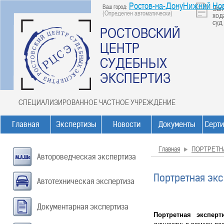
Ростов-на-ДонуНижний Но
Ваш город:
Зап
(Определен автоматически)
ход
суд
РОСТОВСКИЙ
ЦЕНТР
СУДЕБНЫХ
ЭКСПЕРТИЗ
СПЕЦИАЛИЗИРОВАННОЕ ЧАСТНОЕ УЧРЕЖДЕНИЕ
Главная
Экспертизы
Новости
Документы
Серт
Главная
ПОРТРЕТН
Автороведческая экспертиза
Портретная эк
Автотехническая экспертиза
Документарная экспертиза
Портретная экспер