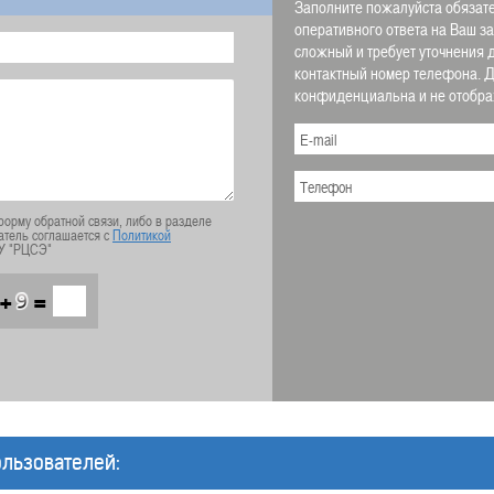
Заполните пожалуйста обязате
оперативного ответа на Ваш з
сложный и требует уточнения 
контактный номер телефона.
конфиденциальна и не отображ
орму обратной связи, либо в разделе
атель соглашается с
Политикой
У "РЦСЭ"
+
=
льзователей: