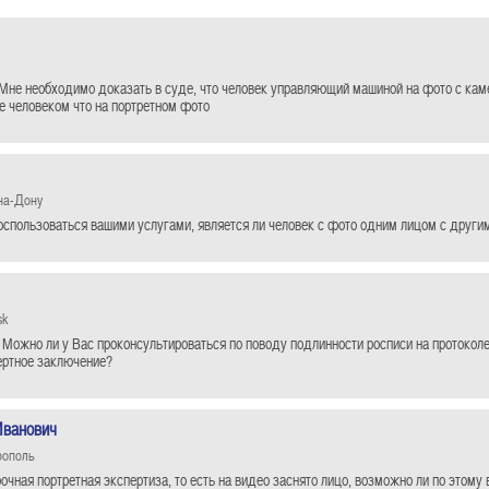
Мне необходимо доказать в суде, что человек управляющий машиной на фото с кам
е человеком что на портретном фото
на-Дону
оспользоваться вашими услугами, является ли человек с фото одним лицом с други
sk
 Можно ли у Вас проконсультироваться по поводу подлинности росписи на протокол
ертное заключение?
Иванович
рополь
очная портретная экспертиза, то есть на видео заснято лицо, возможно ли по этом