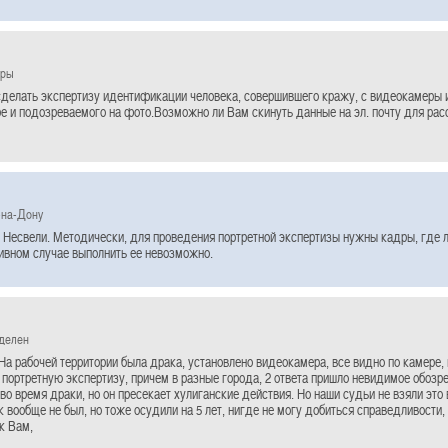
ары
делать экспертизу идентификации человека, совершившего кражу, с видеокамеры 
е и подозреваемого на фото.Возможно ли Вам скинуть данные на эл. почту для рас
-на-Дону
 Несвели. Методически, для проведения портретной экспертизы нужны кадры, где л
тивном случае выполнить ее невозможно.
еделен
На рабочей территории была драка, установлено видеокамера, все видно по камере, 
 портретную экспертизу, причем в разные города, 2 ответа пришло невидимое обозре
 во время драки, но он пресекает хулиганские действия. Но наши судьи не взяли это 
к вообще не был, но тоже осудили на 5 лет, нигде не могу добиться справедливости
к Вам,