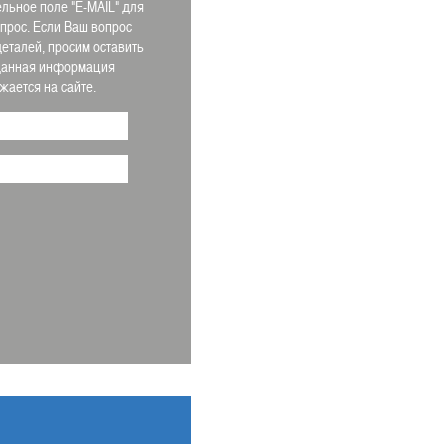
льное поле "E-MAIL" для
апрос. Если Ваш вопрос
деталей, просим оставить
 Данная информация
ается на сайте.