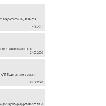
ер видеофиксации, является
17.08.2021
м, ну и заключение нцжно
27.02.2020
е АП? Будет ли иметь смысл
21.02.2020
у видео идентифицировать это лицо