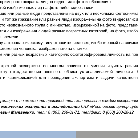
 примерного возраста лиц на видео- или фотоизображениях.
тей изображенных лиц на фото либо видеозаписи.
лицо или разные люди представлены на двух или нескольких фотоснимка
 и тот же гражданин или разные люди изображены на фото (видеозаписи
ото неопознанного трупа с личностью, изображенной на фото, представ
тся ли изображения людей разных возрастных категорий, на фото, изобр
ы времени.
му антропологическому типу относится человек, изображенный на снимке
сложения человека, изображенного на снимке.
ом или разных возрастных категориях сфотографирована личность на пр
ртретной экспертизы во многом зависит от умения изучать разл
ноту отождествления внешнего облика устанавливаемой личности.
ой и квалификацией для проведения экспертизы и выдачи качествен
ормацию о возможности производства экспертизы в каждом конкретно
ехнических экспертиз и исследований
СЧУ «Ростовский центр суде
евич Матвеенко,
тел.: 8 (863) 209-81-71, тел/факс: 8 (863) 200-28-12.