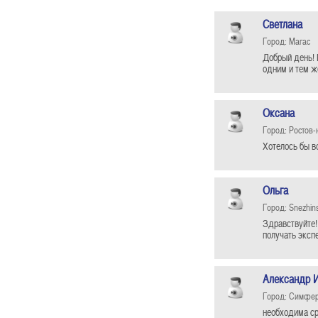
Светлана
Город: Магас
Добрый день! 
одним и тем ж
Оксана
Город: Ростов-
Хотелось бы в
Ольга
Город: Snezhin
Здравствуйте!
получать эксп
Александр 
Город: Симфе
необходима ср