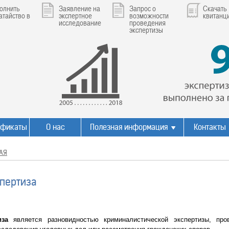
олнить
Заявление на
Запрос о
Скачать
атайство в
экспертное
возможности
квитанц
исследование
проведения
экспертизы
ификаты
О нас
Полезная информация
Контакты
АЯ
спертиза
тиза
является разновидностью криминалистической экспертизы, пр