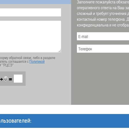
Заполните пожалуйста обязате
оперативного ответа на Ваш з
сложный и требует уточнения 
контактный номер телефона.
конфиденциальна и не отображ
орму обратной связи, либо в разделе
атель соглашается с
Политикой
У "РЦСЭ"
+
=
льзователей: