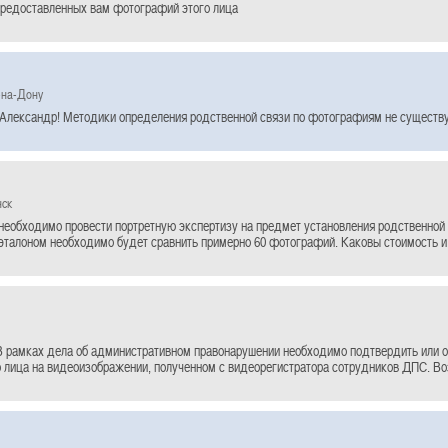
предоставленных вам фотографий этого лица
-на-Дону
Александр! Методики определения родственной связи по фотографиям не существу
нск
необходимо провести портретную экспертизу на предмет установления родственной 
талоном необходимо будет сравнить примерно 60 фотографий. Каковы стоимость и
В рамках дела об административном правонарушении необходимо подтвердить или 
 лица на видеоизображении, полученном с видеорегистратора сотрудников ДПС. Во