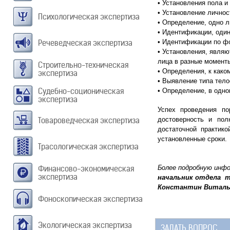
• Установления пола и
• Установление личнос
Психологическая экспертиза
• Определение, одно 
• Идентификации, один
Речеведческая экспертиза
• Идентификации по ф
• Установления, являю
лица в разные момент
Строительно-техническая
• Определения, к како
экспертиза
• Выявление типа тело
Судебно-соционическая
• Определение, в одн
экспертиза
Успех проведения по
Товароведческая экспертиза
достоверность и пол
достаточной практик
установленные сроки.
Трасологическая экспертиза
Финансово-экономическая
Более подробную инф
экспертиза
начальник отдела т
Константин Виталь
Фоноскопическая экспертиза
Экологическая экспертиза
ЗАДАТЬ ВОПРОС