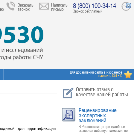
8 (800) 100-34-14
Заказать
Написать
ию
звонок
письмо
Звонок бесплатный
Для добавления сайта в избранное
нажмите Ctrl + D
Оставить отзыв о
качестве нашей работы
Рецензирование
экспертных
заключений
В Ростовском центре судебных
оводимой для идентификации
экспертиз действует комиссия по