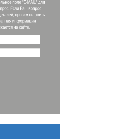
льное поле "E-MAIL" для
апрос. Если Ваш вопрос
деталей, просим оставить
 Данная информация
ается на сайте.