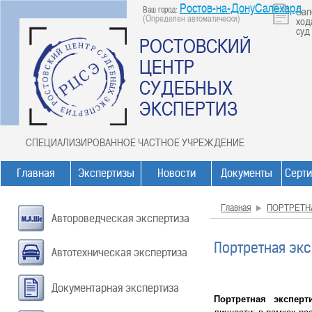
Ростов-на-ДонуСалехард
Ваш город:
Зап
(Определен автоматически)
ход
суд
РОСТОВСКИЙ
ЦЕНТР
СУДЕБНЫХ
ЭКСПЕРТИЗ
СПЕЦИАЛИЗИРОВАННОЕ ЧАСТНОЕ УЧРЕЖДЕНИЕ
Главная
Экспертизы
Новости
Документы
Серт
Главная
ПОРТРЕТН
Автороведческая экспертиза
Портретная эк
Автотехническая экспертиза
Документарная экспертиза
Портретная экспер