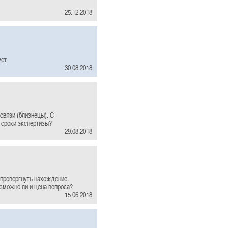
25.12.2018
ет.
30.08.2018
связи (близнецы). С
 сроки экспертизы?
29.08.2018
опровергнуть нахождение
зможно ли и цена вопроса?
15.06.2018