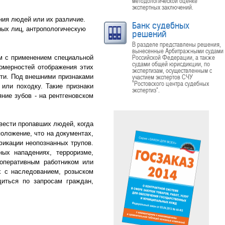
методологической оценке
экспертных заключений.
ния людей или их различие.
Банк судебных
ных лиц, антропологическую
решений
.
В разделе представлены решения,
вынесенные Арбитражными судами
Российской Федерации, а также
ям с применением специальной
судами общей юрисдикции, по
омерностей отображения этих
экспертизам, осуществленным с
участием экспертов СЧУ
сти. Под внешними признаками
"Ростовского центра судебных
 или походку. Такие признаки
экспертиз".
ние зубов - на рентгеновском
вести пропавших людей, когда
оложение, что на документах,
фикации неопознанных трупов.
ых нападениях, терроризме,
 оперативным работником или
х с наследованием, розыском
иться по запросам граждан,