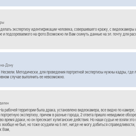
ары
делать экспертизу идентификации человека, совершившего кражу, с видеокамеры 
е и подозреваемого на фото.Возможно ли Вам скинуть данные на эл. почту для рас
-на-Дону
 Несвели. Методически, для проведения портретной экспертизы нужны кадры, где л
тивном случае выполнить ее невозможно.
еделен
На рабочей территории была драка, установлено видеокамера, все видно по камере, 
 портретную экспертизу, причем в разные города, 2 ответа пришло невидимое обозре
 во время драки, но он пресекает хулиганские действия. Но наши судьи не взяли это 
к вообще не был, но тоже осудили на 5 лет, нигде не могу добиться справедливости
к Вам,