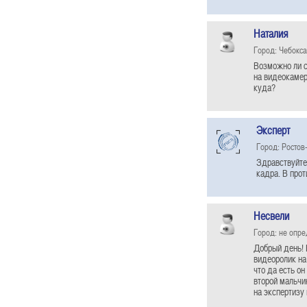
Наталия
Город: Чебокс
Возможно ли с
на видеокамер
куда?
Эксперт
Город: Ростов
Здравствуйте
кадра. В про
Несвели
Город: не опр
Добрый день! 
видеоролик на
что да есть он
второй мальчи
на экспертизу 