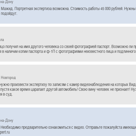
-на-Дону
 Мажид. Портретная экспертиза возможна. Стоимость работы 45 000 рублей. Нужны
 подойдут.
ала
ицо получил на имя другого человека со своей фотографией паспорт. Возможно ли п
 в наличии копии паспорта и ф-1П с фотографиями неизвестного лица и подлинного
 Новгород
нужно произвести экспертизу по записям с камер видеонаблюдения на которых Видн
спустя какое время царапает другой автомобиль! Свою вину человек не признает! Н
я в суд.
-на-Дону
 Необходимо предварительно ознакомиться с видео. Отправьте пожалуйста имеющи
ert.ru