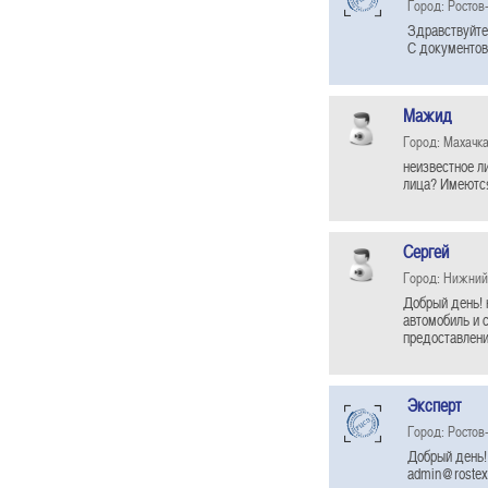
Город: Ростов
Здравствуйте
С документов
Мажид
Город: Махачк
неизвестное л
лица? Имеются
Сергей
Город: Нижний
Добрый день! 
автомобиль и 
предоставлени
Эксперт
Город: Ростов
Добрый день!
admin@rostexp