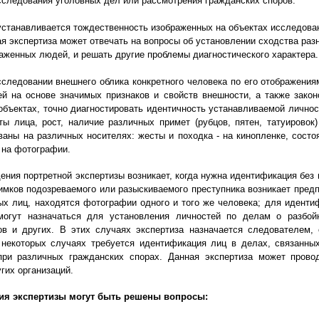
сследования уголовных дел или рассмотрения гражданских споров.
устанавливается тождественность изображенных на объектах исследова
ая экспертиза может отвечать на вопросы об установлении сходства раз
аженных людей, и решать другие проблемы диагностического характера
сследовании внешнего облика конкретного человека по его отображени
й на основе значимых признаков и свойств внешности, а также закон
объектах, точно диагностировать идентичность устанавливаемой лично
ты лица, рост, наличие различных примет (рубцов, пятен, татуировок)
аны на различных носителях: жесты и походка - на кинопленке, состоя
- на фотографии.
ния портретной экспертизы возникает, когда нужна идентификация без 
имков подозреваемого или разыскиваемого преступника возникает предп
х лиц, находятся фотографии одного и того же человека; для иденти
могут назначаться для установления личностей по делам о разбойн
в и других. В этих случаях экспертиза назначается следователем,
некоторых случаях требуется идентификация лиц в делах, связанны
ри различных гражданских спорах. Данная экспертиза может провод
гих организаций.
ия экспертизы могут быть решены вопросы: