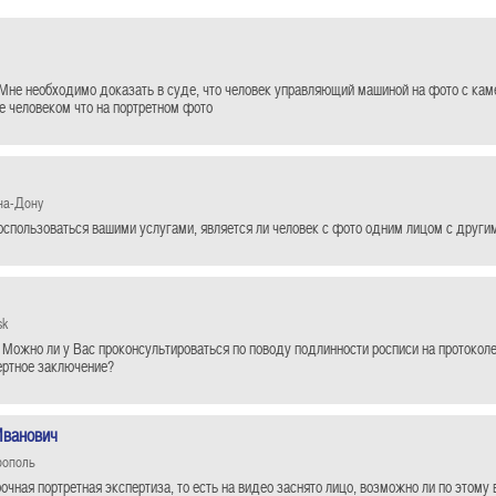
Мне необходимо доказать в суде, что человек управляющий машиной на фото с кам
е человеком что на портретном фото
на-Дону
оспользоваться вашими услугами, является ли человек с фото одним лицом с други
sk
 Можно ли у Вас проконсультироваться по поводу подлинности росписи на протокол
ертное заключение?
Иванович
рополь
очная портретная экспертиза, то есть на видео заснято лицо, возможно ли по этом