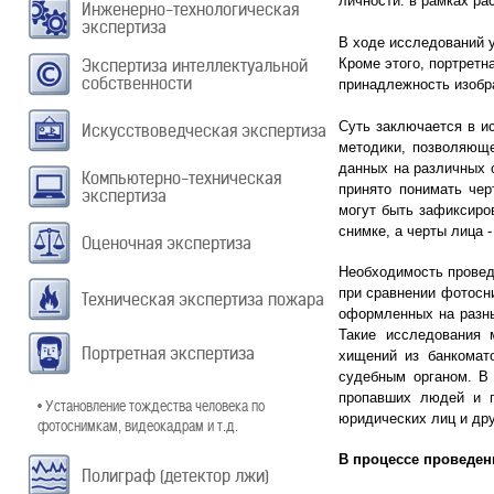
личности: в рамках ра
Инженерно-технологическая
экспертиза
В ходе исследований 
Экспертиза интеллектуальной
Кроме этого, портретн
собственности
принадлежность изобр
Суть заключается в и
Искусствоведческая экспертиза
методики, позволяюще
данных на различных 
Компьютерно-техническая
принято понимать чер
экспертиза
могут быть зафиксиров
снимке, а черты лица 
Оценочная экспертиза
Необходимость проведе
при сравнении фотосн
Техническая экспертиза пожара
оформленных на разны
Такие исследования 
Портретная экспертиза
хищений из банкомато
судебным органом. В 
пропавших людей и п
• Установление тождества человека по
юридических лиц и дру
фотоснимкам, видеокадрам и т.д.
В процессе проведен
Полиграф (детектор лжи)