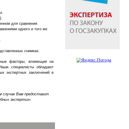
х.
).
ленном для сравнения.
ажениями одного и того же
.
едставленных снимках.
ичные факторы, влияющие на
 Наши специалисты обладают
ных экспертных заключений в
м случае Вам предоставит
бных экспертиз»