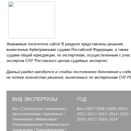
Уважаемые посетители сайта! В разделе представлены решения,
вынесенные Арбитражными судами Российской Федерации, а также
судами общей юрисдикции, по экспертизам, осуществленным с учас
экспертов СЧУ 'Ростовского центра судебных экспертиз'.
Данный раздел находится в стадии постоянного дополнения и сод
не полное количество решений, вынесенных по экспертизам СЧУ Р
ВИД ЭКСПЕРТИЗЫ
ГОД
Все
\
Строительно-технические
\
Все
\
2007
\
2008
\
2009
\
2010
\
Автотехнические
\
Оценочные
\
2011
\
2012
\
2013
\
2014
\
2015
\
Технические
\
Финансовые
\
2016
\
2017
\
2018
\
2019
Почерковедческие
\
Компьютерно-
технические
\
Товароведческие
\