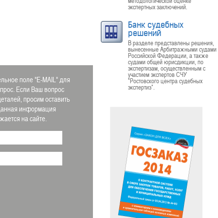
методологической оценке
экспертных заключений.
Банк судебных
решений
В разделе представлены решения,
вынесенные Арбитражными судами
Российской Федерации, а также
судами общей юрисдикции, по
экспертизам, осуществленным с
участием экспертов СЧУ
льное поле "E-MAIL" для
"Ростовского центра судебных
экспертиз".
апрос. Если Ваш вопрос
деталей, просим оставить
 Данная информация
ается на сайте.