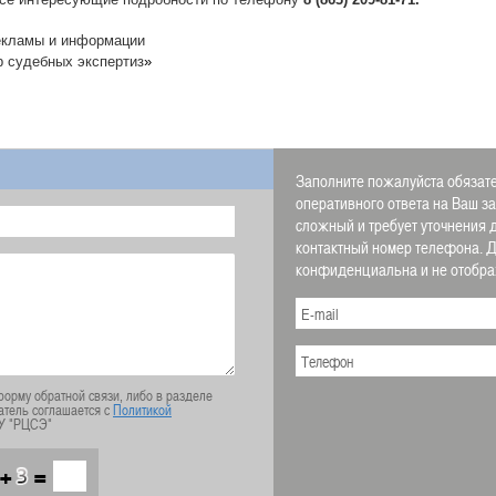
екламы и информации
р судебных экспертиз
»
Заполните пожалуйста обязате
оперативного ответа на Ваш з
сложный и требует уточнения 
контактный номер телефона.
конфиденциальна и не отображ
орму обратной связи, либо в разделе
атель соглашается с
Политикой
У "РЦСЭ"
+
=