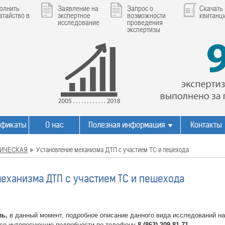
олнить
Заявление на
Запрос о
Скачать
атайство в
экспертное
возможности
квитанц
исследование
проведения
экспертизы
ификаты
О нас
Полезная информация
Контакты
ИЧЕСКАЯ
Установление механизма ДТП с участием ТС и пешехода
еханизма ДТП с участием ТС и пешехода
ль,
в данный момент, подробное описание данного вида исследований на
все интересующие подробности по телефону
8 (863) 209-81-71.