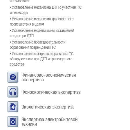
автомобилей
• Установление механизма ДТП с участием ТС
и пешехода
• Установление механизма транспортного
происшествия в целом
• Установление модели шины, оставившей
следы при ДТП
• Установление последовательности
образования повреждений ТС
• Установление тождества фрагмента ТС
обнаруженного при ДТП и транспортного
средства
Финансово-экономическая
экспертиза
Фоноскопическая экспертиза
Экологическая экспертиза
Экспертиза электробытовой
техники