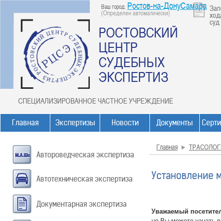
Ростов-на-ДонуСамара
Ваш город:
Зап
(Определен автоматически)
ход
суд
РОСТОВСКИЙ
ЦЕНТР
СУДЕБНЫХ
ЭКСПЕРТИЗ
СПЕЦИАЛИЗИРОВАННОЕ ЧАСТНОЕ УЧРЕЖДЕНИЕ
Главная
Экспертизы
Новости
Документы
Серт
Главная
ТРАСОЛОГ
Автороведческая экспертиза
Установление м
Автотехническая экспертиза
Документарная экспертиза
Уважаемый посетите
но Вы можете узнать 