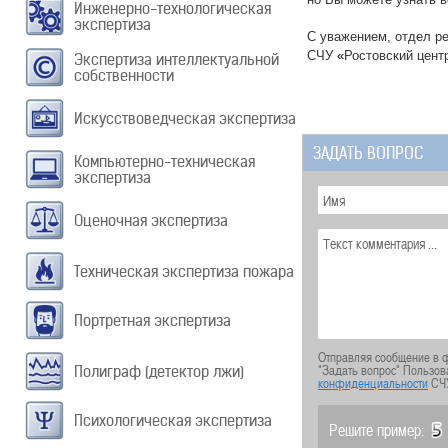
Инженерно-технологическая
экспертиза
С уважением, отдел р
СЧУ
«
Ростовский цент
Экспертиза интеллектуальной
собственности
Искусствоведческая экспертиза
ЗАДАТЬ ВОПРОС
Компьютерно-техническая
экспертиза
Оценочная экспертиза
Техническая экспертиза пожара
Портретная экспертиза
Отправляя сообщение в ф
"Задать вопрос" Пользов
Полиграф (детектор лжи)
конфиденциальности
СЧ
Психологическая экспертиза
Решите пример: