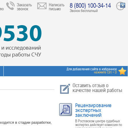
8 (800) 100-34-14
Заказать
Написать
ию
звонок
письмо
Звонок бесплатный
Для добавления сайта в избранное
нажмите Ctrl + D
Оставить отзыв о
качестве нашей работы
Рецензирование
экспертных
заключений
В Ростовском центре судебных
ходится в стадии разработки,
экспертиз действует комиссия по