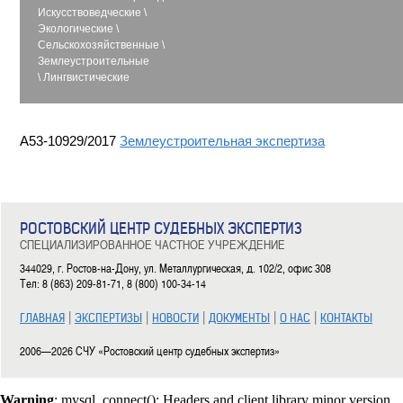
Искусствоведческие
\
Экологические
\
Сельскохозяйственные
\
Землеустроительные
\
Лингвистические
А53-10929/2017
Землеустроительная экспертиза
РОСТОВСКИЙ ЦЕНТР СУДЕБНЫХ ЭКСПЕРТИЗ
СПЕЦИАЛИЗИРОВАННОЕ ЧАСТНОЕ УЧРЕЖДЕНИЕ
344029, г. Ростов-на-Дону, ул. Металлургическая, д. 102/2, офис 308
Тел: 8 (863) 209-81-71, 8 (800) 100-34-14
|
|
|
|
|
ГЛАВНАЯ
ЭКСПЕРТИЗЫ
НОВОСТИ
ДОКУМЕНТЫ
О НАС
КОНТАКТЫ
2006—2026 СЧУ «Ростовский центр судебных экспертиз»
Warning
: mysql_connect(): Headers and client library minor version