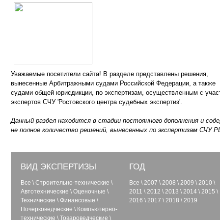
Уважаемые посетители сайта! В разделе представлены решения,
вынесенные Арбитражными судами Российской Федерации, а также
судами общей юрисдикции, по экспертизам, осуществленным с учас
экспертов СЧУ 'Ростовского центра судебных экспертиз'.
Данный раздел находится в стадии постоянного дополнения и сод
не полное количество решений, вынесенных по экспертизам СЧУ Р
ВИД ЭКСПЕРТИЗЫ
ГОД
Все
\
Строительно-технические
\
Все
\
2007
\
2008
\
2009
\
2010
\
Автотехнические
\
Оценочные
\
2011
\
2012
\
2013
\
2014
\
2015
\
Технические
\
Финансовые
\
2016
\
2017
\
2018
\
2019
Почерковедческие
\
Компьютерно-
технические
\
Товароведческие
\