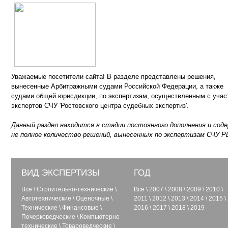
Уважаемые посетители сайта! В разделе представлены решения,
вынесенные Арбитражными судами Российской Федерации, а также
судами общей юрисдикции, по экспертизам, осуществленным с учас
экспертов СЧУ 'Ростовского центра судебных экспертиз'.
Данный раздел находится в стадии постоянного дополнения и сод
не полное количество решений, вынесенных по экспертизам СЧУ Р
ВИД ЭКСПЕРТИЗЫ
ГОД
Все
\
Строительно-технические
\
Все
\
2007
\
2008
\
2009
\
2010
\
Автотехнические
\
Оценочные
\
2011
\
2012
\
2013
\
2014
\
2015
\
Технические
\
Финансовые
\
2016
\
2017
\
2018
\
2019
Почерковедческие
\
Компьютерно-
технические
\
Товароведческие
\